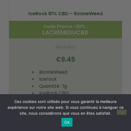
IceRock 81% CBD – BonneWeed
Code Promo -30% :
LACREMEDUCBD
€
13.50
€
9.45
BonneWeed
Icerock
Quantité : 1g
IceRock CBD
Ces cookies sont utilisés pour vous garantir la meilleure
expérience sur notre site web. Si vous continuez à naviguer ce
Voir le produit
site, nous considérons que vous en êtes satisfait.
Ok
En savoir plus