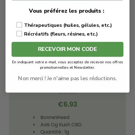
Vous préférez les produits :
Thérapeutiques (huiles, gélules, etc.)
Récréatifs (fleurs, résines, etc.)
RECEVOIR MON CODE
Pollen OG Kush CBD 24% – BonneWeed
En indiquant votre e-mail, vous acceptez de recevoir nos offres
promotionnelles et Newsletter.
Code Promo -30% :
LACREMEDUCBD
Non merci ! Je n'aime pas les réductions.
€
9.90
€
6.93
BonneWeed
Avis Og Kush CBD
Quantité : 1g