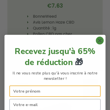
€
7.63
BonneWeed
Avis Lemon Haze CBD
Quantité : 1g
Pollen CBD pas cher
Voir le produit
Recevez jusqu'à 65%
de réduction
🎁
En savoir plus
Il ne vous reste plus qu'à vous inscrire à notre
newsletter !
-30%