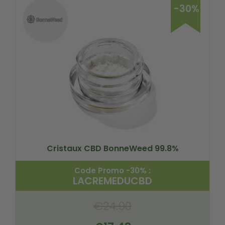
-30%
Cristaux CBD BonneWeed 99.8%
Code Promo -30% :
LACREMEDUCBD
€
24.90