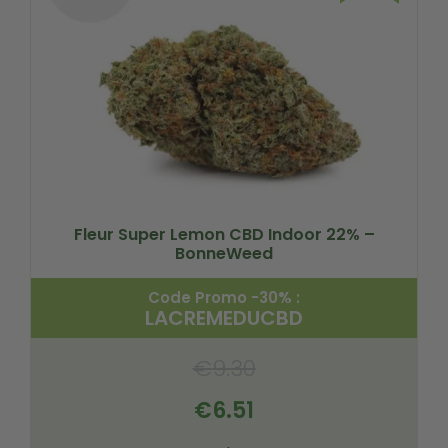
Fleur Super Lemon CBD Indoor 22% –
BonneWeed
Code Promo -30% :
LACREMEDUCBD
€
9.30
€
6.51