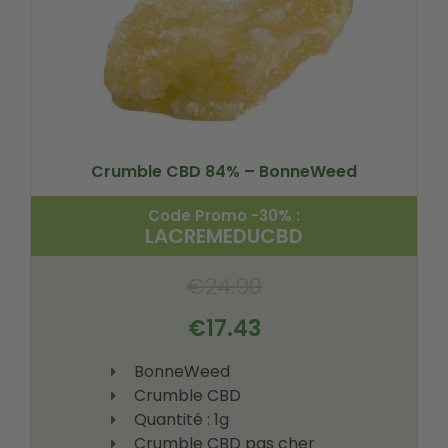
Crumble CBD 84% – BonneWeed
Code Promo -30% :
LACREMEDUCBD
€
24.90
€
17.43
BonneWeed
Crumble CBD
Quantité : 1g
Crumble CBD pas cher