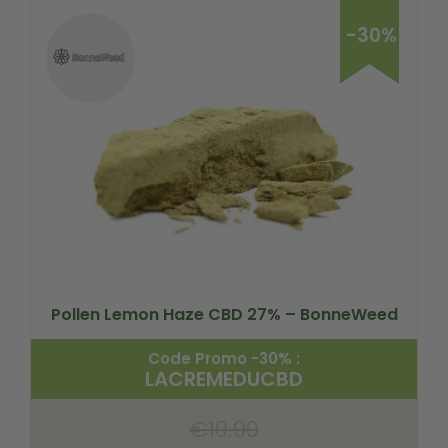
-30%
Pollen Lemon Haze CBD 27% – BonneWeed
Code Promo -30% :
LACREMEDUCBD
€
10.90