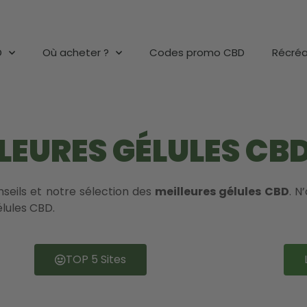
D
Où acheter ?
Codes promo CBD
Récréa
LLEURES GÉLULES CB
eils et notre sélection des
meilleures gélules CBD
. N
élules CBD.
TOP 5 Sites