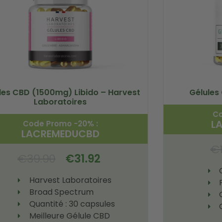
les CBD (1500mg) Libido – Harvest
Gélules
Laboratoires
Co
L
Code Promo -20% :
LACREMEDUCBD
€
€
39.90
€
31.92
Harvest Laboratoires
Broad Spectrum
Quantité : 30 capsules
Meilleure Gélule CBD