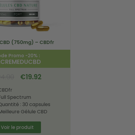
 CBD (750mg) – CBDfr
de Promo -20% :
ACREMEDUCBD
24.90
€
19.92
CBDfr
Full Spectrum
Quantité : 30 capsules
Meilleure Gélule CBD
Voir le produit