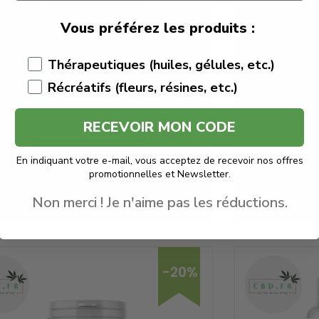
Vous préférez les produits :
€
34.90
€
29.66
€
Thérapeutiques (huiles, gélules, etc.)
CBD VITAL
Full Spectrum
Récréatifs (fleurs, résines, etc.)
Quantité : 60 capsules
Meilleure Capsule CBD
RECEVOIR MON CODE
Voir le produit
En indiquant votre e-mail, vous acceptez de recevoir nos offres
promotionnelles et Newsletter.
En savoir plus
Non merci ! Je n'aime pas les réductions.
-20%