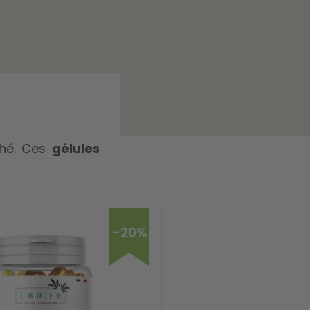
ché. Ces
gélules
-20%