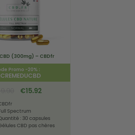
 CBD (300mg) – CBDfr
de Promo -20% :
ACREMEDUCBD
19.90
€
15.92
CBDfr
Full Spectrum
Quantité : 30 capsules
Gélules CBD pas chères