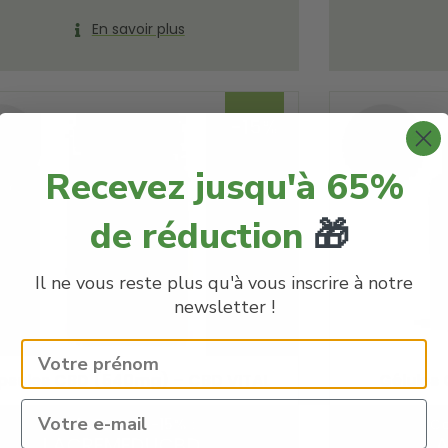
En savoir plus
-15%
Recevez jusqu'à 65%
de réduction
🎁
Il ne vous reste plus qu'à vous inscrire à notre
newsletter !
psules CBD (540mg) – CBD VITAL
Gélules
Code Promo -15% :
Co
LACREMEDUCBD
L