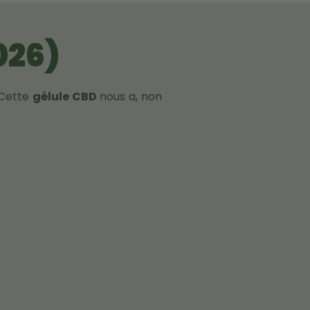
026)
 Cette
gélule CBD
nous a, non