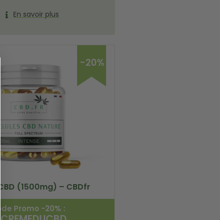
En savoir plus
-20%
 CBD (1500mg) – CBDfr
de Promo -20% :
ACREMEDUCBD