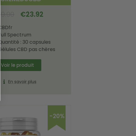
29.90
€
23.92
CBDfr
Full Spectrum
Quantité : 30 capsules
Gélules CBD pas chères
Voir le produit
En savoir plus
-20%