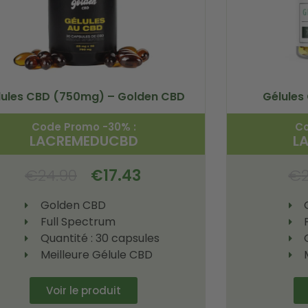
lules CBD (750mg) – Golden CBD
Gélules
Code Promo -30% :
Co
LACREMEDUCBD
L
€
24.90
€
17.43
€
Golden CBD
Full Spectrum
Quantité : 30 capsules
Meilleure Gélule CBD
Voir le produit