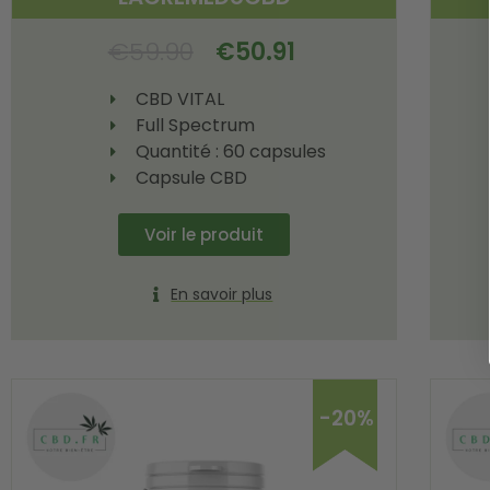
€
59.90
€
50.91
CBD VITAL
Full Spectrum
Quantité : 60 capsules
Capsule CBD
Voir le produit
En savoir plus
-20%