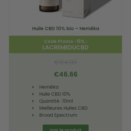
Huile CBD 10% bio – Hemēka
Code Promo -15% :
LACREMEDUCBD
€
54.90
€
46.66
Hemēka
Huile CBD 10%
Quantité : 10ml
Meilleures Huiles CBD
Broad Spectrum
Voir le produit