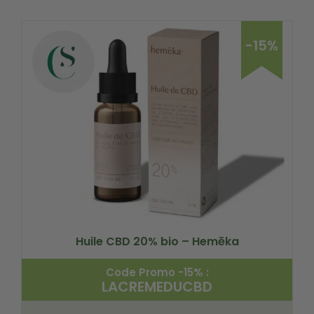
-15%
Huile CBD 20% bio – Hemēka
Code Promo -15% :
LACREMEDUCBD