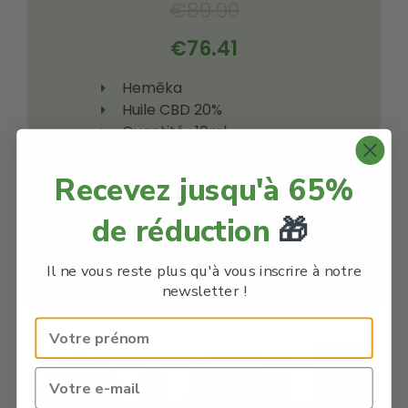
€
89.90
€
76.41
Hemēka
Huile CBD 20%
Quantité : 10ml
Meilleure Huile de CBD
Broad Spectrum
Recevez jusqu'à 65%
de réduction
🎁
Voir le produit
Il ne vous reste plus qu'à vous inscrire à notre
En savoir plus
newsletter !
-15%