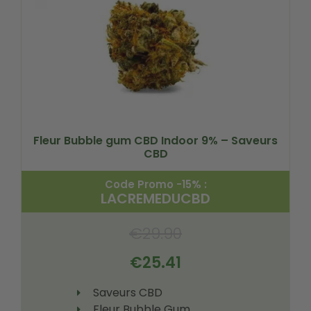
Fleur Bubble gum CBD Indoor 9% – Saveurs
CBD
Code Promo -15% :
LACREMEDUCBD
€
29.90
€
25.41
Saveurs CBD
Fleur Bubble Gum