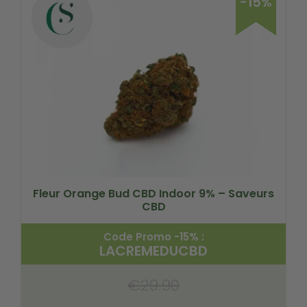
-15%
Fleur Orange Bud CBD Indoor 9% – Saveurs
CBD
Code Promo -15% :
LACREMEDUCBD
€
29.90