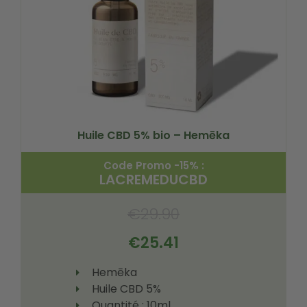
Huile CBD 5% bio – Hemēka
Code Promo -15% :
LACREMEDUCBD
€
29.90
€
25.41
Hemēka
Huile CBD 5%
Quantité : 10ml