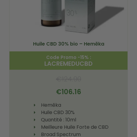
Huile CBD 30% bio – Hemēka
Code Promo -15% :
LACREMEDUCBD
€
124.90
€
106.16
Hemēka
Huile CBD 30%
Quantité : 10ml
Meilleure Huile Forte de CBD
Broad Spectrum