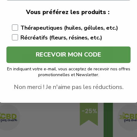
€
6.82
€
5.11
Vous préférez les produits :
CBD Pas Chère
Thérapeutiques (huiles, gélules, etc.)
Fleur Blueberry Diesel
Quantité : 1g
Récréatifs (fleurs, résines, etc.)
Fleur CBD pas chère
RECEVOIR MON CODE
Voir le produit
En indiquant votre e-mail, vous acceptez de recevoir nos offres
promotionnelles et Newsletter.
En savoir plus
Non merci ! Je n'aime pas les réductions.
-25%