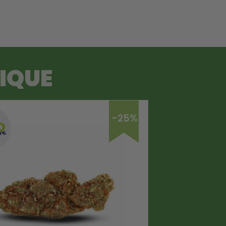
TIQUE
-25%