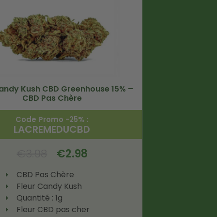
Candy Kush CBD Greenhouse 15% –
CBD Pas Chère
Code Promo -25% :
LACREMEDUCBD
€
3.98
€
2.98
CBD Pas Chère
Fleur Candy Kush
Quantité : 1g
Fleur CBD pas cher