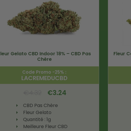
Fleur Gelato CBD Indoor 18% – CBD Pas
Fleur 
Chère
Code Promo -25% :
LACREMEDUCBD
€
4.32
€
3.24
CBD Pas Chère
Fleur Gelato
Quantité : 1g
Meilleure Fleur CBD