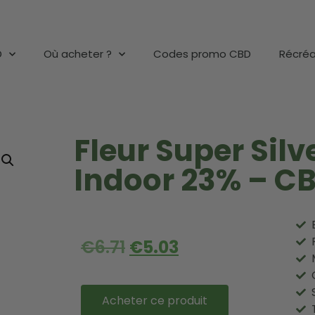
D
Où acheter ?
Codes promo CBD
Récréa
Fleur Super Sil
Indoor 23% – C
€
6.71
€
5.03
Acheter ce produit