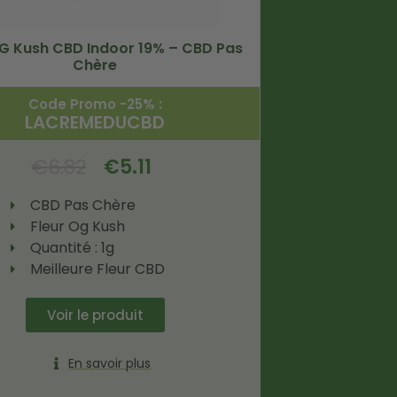
OG Kush CBD Indoor 19% – CBD Pas
Chère
Code Promo -25% :
LACREMEDUCBD
€
6.82
€
5.11
CBD Pas Chère
Fleur Og Kush
Quantité : 1g
Meilleure Fleur CBD
Voir le produit
En savoir plus