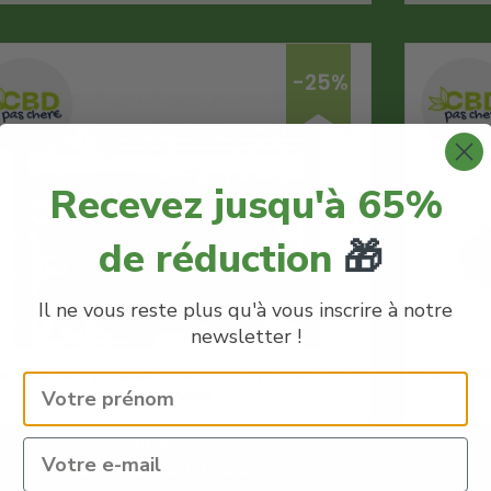
-25%
Recevez jusqu'à 65%
de réduction
🎁
Il ne vous reste plus qu'à vous inscrire à notre
newsletter !
ur Blueberry Diesel CBD Indoor 24% – CBD
Fleur W
Pas Chère
Code Promo -25% :
LACREMEDUCBD