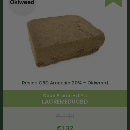
Résine CBD Amnesia 20% – Okiweed
Code Promo -70% :
LACREMEDUCBD
€
4.40
€
1.32