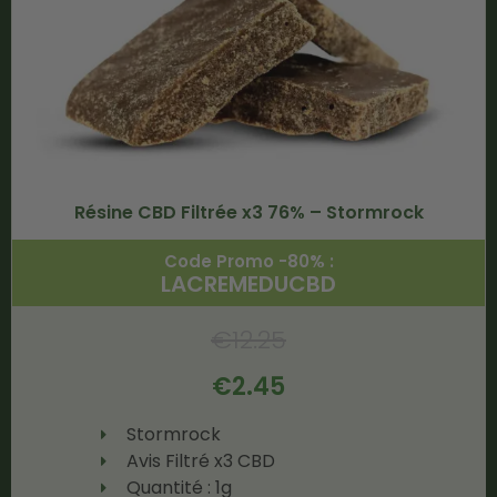
Résine CBD Filtrée x3 76% – Stormrock
Code Promo -80% :
LACREMEDUCBD
€
12.25
€
2.45
Stormrock
Avis Filtré x3 CBD
Quantité : 1g