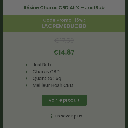
Résine Charas CBD 45% – JustBob
Code Promo -15% :
LACREMEDUCBD
€
17.50
€
14.87
JustBob
Charas CBD
Quantité : 5g
Meilleur Hash CBD
Voir le produit
En savoir plus