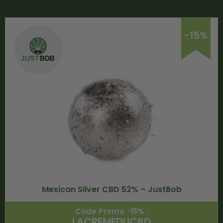
-15%
Mexican Silver CBD 52% – JustBob
Code Promo -15% :
LACREMEDUCBD