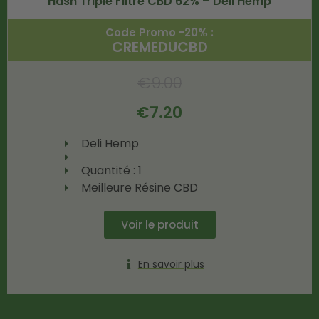
Hash Triple Filtré CBD 62% – Deli Hemp
Code Promo -20% :
CREMEDUCBD
€
9.00
€
7.20
Deli Hemp
Quantité : 1
Meilleure Résine CBD
Voir le produit
En savoir plus