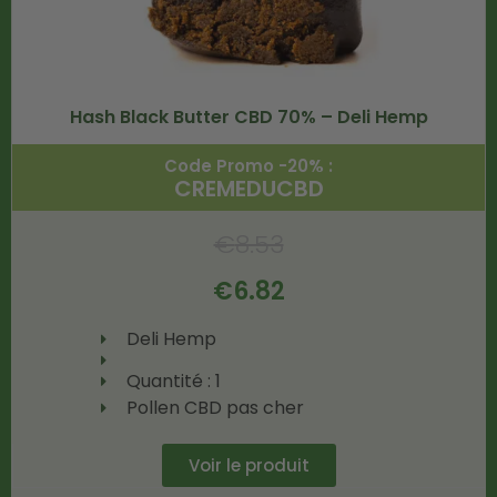
Hash Black Butter CBD 70% – Deli Hemp
Code Promo -20% :
CREMEDUCBD
€
8.53
€
6.82
Deli Hemp
Quantité : 1
Pollen CBD pas cher
Voir le produit