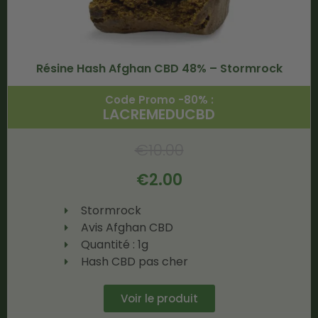
Résine Hash Afghan CBD 48% – Stormrock
Code Promo -80% :
LACREMEDUCBD
€
10.00
€
2.00
Stormrock
Avis Afghan CBD
Quantité : 1g
Hash CBD pas cher
Voir le produit