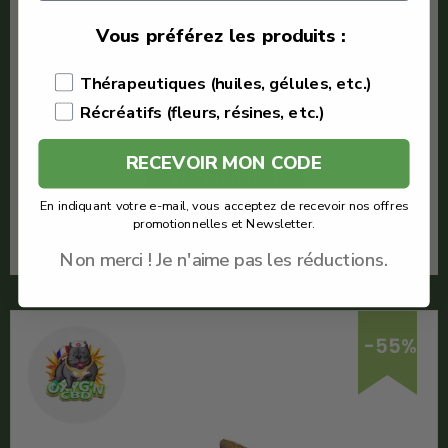
€
4.75
Vous préférez les produits :
Maison Nassoy Le Baron
Nepal Cream CBD
Thérapeutiques (huiles, gélules, etc.)
Quantité : 1g
Récréatifs (fleurs, résines, etc.)
Meilleure résine CBD
RECEVOIR MON CODE
Voir le produit
En indiquant votre e-mail, vous acceptez de recevoir nos offres
promotionnelles et Newsletter.
En savoir plus
Non merci ! Je n'aime pas les réductions.
-55%