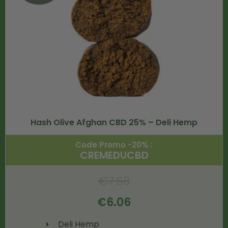
Hash Olive Afghan CBD 25% – Deli Hemp
Code Promo -20% :
CREMEDUCBD
€
7.58
€
6.06
Deli Hemp