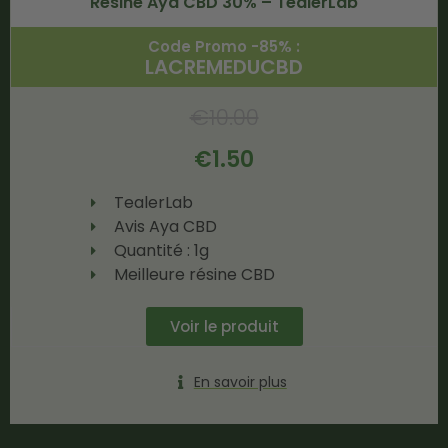
Résine Aya CBD 30% – TealerLab
Code Promo -85% :
LACREMEDUCBD
€
10.00
€
1.50
TealerLab
Avis Aya CBD
Quantité : 1g
Meilleure résine CBD
Voir le produit
En savoir plus