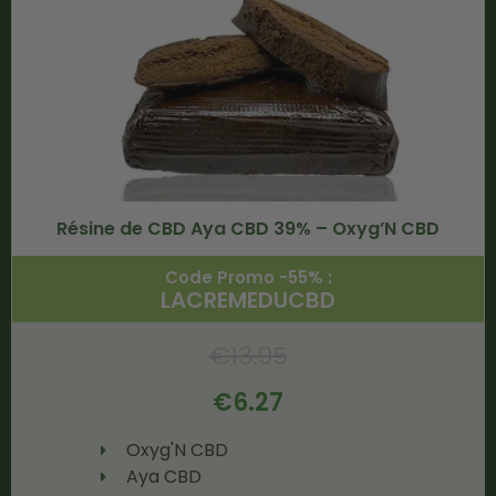
Résine de CBD Aya CBD 39% – Oxyg’N CBD
Code Promo -55% :
LACREMEDUCBD
€
13.95
€
6.27
Oxyg'N CBD
Aya CBD