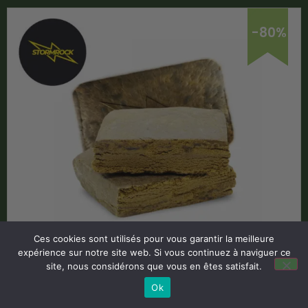
-80%
Ces cookies sont utilisés pour vous garantir la meilleure
Hash Népalais CBD 53% – Stormrock
expérience sur notre site web. Si vous continuez à naviguer ce
site, nous considérons que vous en êtes satisfait.
Code Promo -80% :
LACREMEDUCBD
Ok