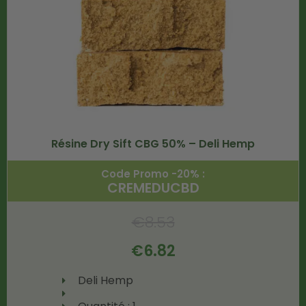
Résine Dry Sift CBG 50% – Deli Hemp
Code Promo -20% :
CREMEDUCBD
€
8.53
€
6.82
Deli Hemp