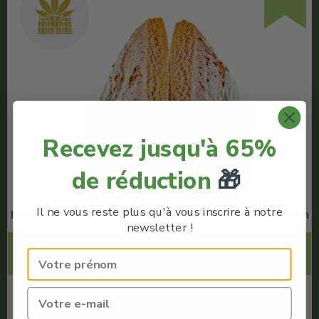
Recevez jusqu'à 65%
de réduction
🎁
Il ne vous reste plus qu'à vous inscrire à notre
Hash La Crème CBD 38% – Maison Nassoy Le Baron
newsletter !
Code Promo -5% :
CANNABISTE5
€
5.00