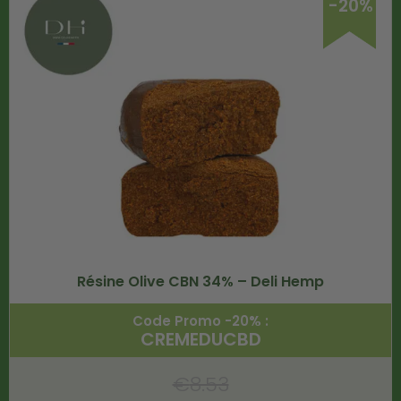
-20%
Résine Olive CBN 34% – Deli Hemp
Code Promo -20% :
CREMEDUCBD
€
8.53