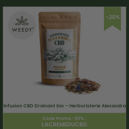
-20%
Infusion CBD Drainant bio – Herboristerie Alexandra
Code Promo -20% :
LACREMEDUCBD