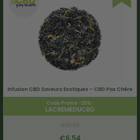
Infusion CBD Saveurs Exotiques – CBD Pas Chère
Code Promo -25% :
LACREMEDUCBD
€
8.72
€
6.54