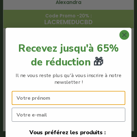
Alexandra
Code Promo -20% :
LACREMEDUCBD
€
9.90
Recevez jusqu'à 65%
€
7.92
de réduction
🎁
Herboristerie Alexandra
Thé Vert China Sencha
Il ne vous reste plus qu'à vous inscrire à notre
Quantité : 30g
newsletter !
Meilleur Thé CBD
Voir le produit
En savoir plus
Vous préférez les produits :