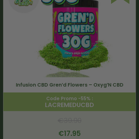
Infusion CBD Gren’d Flowers – Oxyg’N CBD
Code Promo -55% :
LACREMEDUCBD
€
39.90
€
17.95