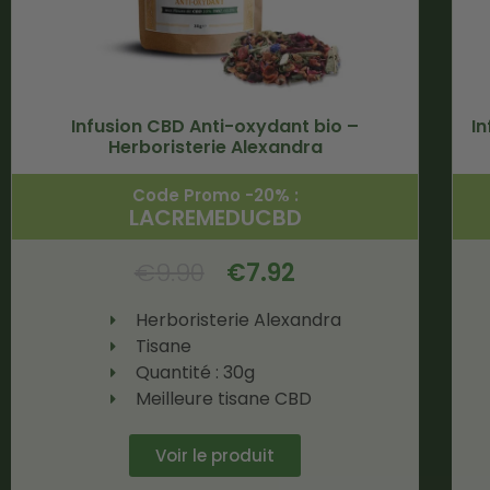
Infusion CBD Anti-oxydant bio –
In
Herboristerie Alexandra
Code Promo -20% :
LACREMEDUCBD
€
9.90
€
7.92
Herboristerie Alexandra
Tisane
Quantité : 30g
Meilleure tisane CBD
Voir le produit