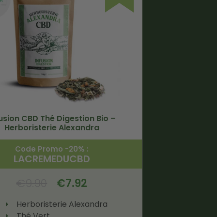
fusion CBD Thé Digestion Bio –
Herboristerie Alexandra
Code Promo -20% :
LACREMEDUCBD
€
9.90
€
7.92
Herboristerie Alexandra
Thé Vert