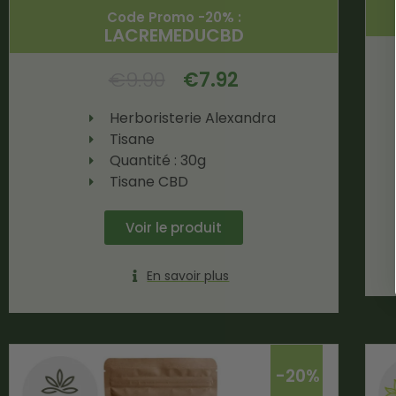
Code Promo -20% :
LACREMEDUCBD
€
9.90
€
7.92
Herboristerie Alexandra
Tisane
Quantité : 30g
Tisane CBD
Voir le produit
En savoir plus
-20%