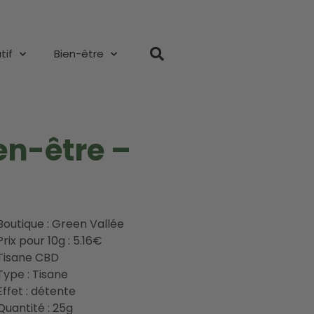
tif
Bien-être
en-être –
Boutique : Green Vallée
Prix pour 10g : 5.16€
Tisane CBD
Type : Tisane
Effet : détente
Quantité : 25g