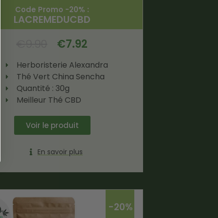
Code Promo -20% :
LACREMEDUCBD
€
9.90
€
7.92
Herboristerie Alexandra
Thé Vert China Sencha
Quantité : 30g
Meilleur Thé CBD
Voir le produit
En savoir plus
-20%