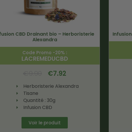
fusion CBD Drainant bio – Herboristerie
Infusio
Alexandra
Code Promo -20% :
LACREMEDUCBD
€
9.90
€
7.92
Herboristerie Alexandra
Tisane
Quantité : 30g
Infusion CBD
Voir le produit