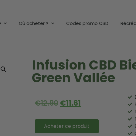
D
Où acheter ?
Codes promo CBD
Récréa
Infusion CBD Bi
Green Vallée
€
12.90
€
11.61
Acheter ce produit