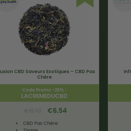
fusion CBD Saveurs Exotiques – CBD Pas
In
Chère
Code Promo -25% :
LACREMEDUCBD
€
8.72
€
6.54
CBD Pas Chère
Tisane