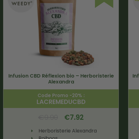
Infusion CBD Réflexion bio – Herboristerie
In
Alexandra
Code Promo -20% :
LACREMEDUCBD
€
9.90
€
7.92
Herboristerie Alexandra
Roiboos