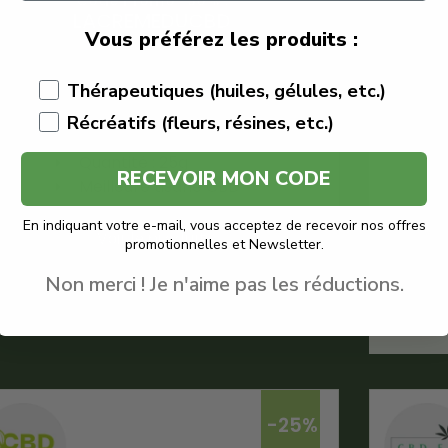
Code Promo -30% :
LACREMEDUCBD
Vous préférez les produits :
€
12.90
€
9.03
Thérapeutiques (huiles, gélules, etc.)
Golden CBD
Récréatifs (fleurs, résines, etc.)
Tisane
Quantité : 25g
RECEVOIR MON CODE
Meilleure tisane CBD
En indiquant votre e-mail, vous acceptez de recevoir nos offres
Voir le produit
promotionnelles et Newsletter.
Non merci ! Je n'aime pas les réductions.
En savoir plus
-25%