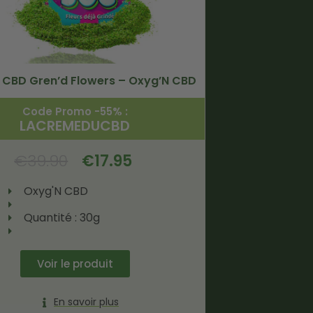
n CBD Gren’d Flowers – Oxyg’N CBD
Code Promo -55% :
LACREMEDUCBD
€
39.90
€
17.95
Oxyg'N CBD
Quantité : 30g
Voir le produit
En savoir plus