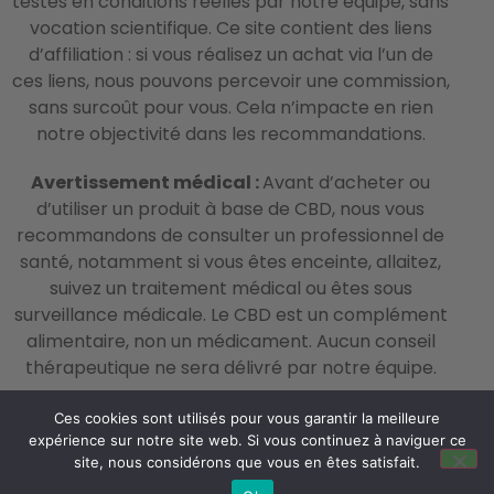
testés en conditions réelles par notre équipe, sans
vocation scientifique. Ce site contient des liens
d’affiliation : si vous réalisez un achat via l’un de
ces liens, nous pouvons percevoir une commission,
sans surcoût pour vous. Cela n’impacte en rien
notre objectivité dans les recommandations.
Avertissement médical :
Avant d’acheter ou
d’utiliser un produit à base de CBD, nous vous
recommandons de consulter un professionnel de
santé, notamment si vous êtes enceinte, allaitez,
suivez un traitement médical ou êtes sous
surveillance médicale. Le CBD est un complément
alimentaire, non un médicament. Aucun conseil
thérapeutique ne sera délivré par notre équipe.
Ces cookies sont utilisés pour vous garantir la meilleure
© 2026 La Crème du CBD – All Rights Reserved –
expérience sur notre site web. Si vous continuez à naviguer ce
site, nous considérons que vous en êtes satisfait.
Mentions Légales
–
Politique de confidentialité