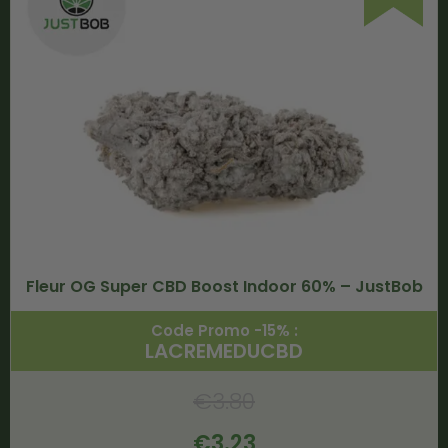
Fleur OG Super CBD Boost Indoor 60% – JustBob
Code Promo -15% :
LACREMEDUCBD
€
3.80
€
3.23