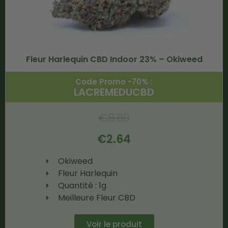
Fleur Harlequin CBD Indoor 23% – Okiweed
Code Promo -70% :
LACREMEDUCBD
€
8.80
€
2.64
Okiweed
Fleur Harlequin
Quantité : 1g
Meilleure Fleur CBD
Voir le produit