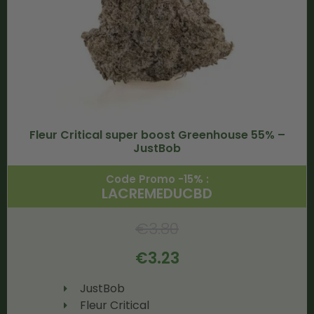
Fleur Critical super boost Greenhouse 55% –
JustBob
Code Promo -15% :
LACREMEDUCBD
€
3.80
€
3.23
JustBob
Fleur Critical