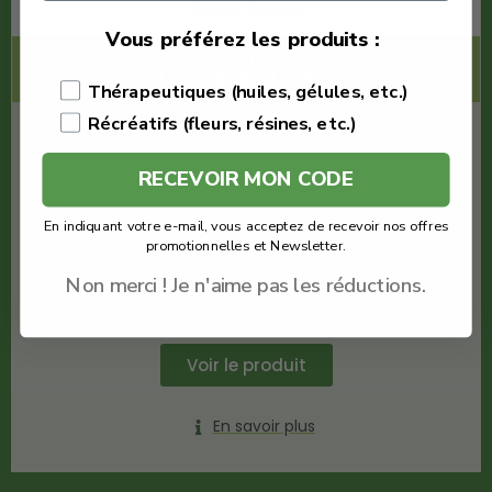
Herboristerie
Vous préférez les produits :
Code Promo -42% :
LACREMEDUCBD
Thérapeutiques (huiles, gélules, etc.)
Récréatifs (fleurs, résines, etc.)
€
7.80
€
4.52
RECEVOIR MON CODE
En indiquant votre e-mail, vous acceptez de recevoir nos offres
La Petite Herboristerie
promotionnelles et Newsletter.
Fleur New york Cookie
Quantité : 1g
Non merci ! Je n'aime pas les réductions.
Meilleures fleurs au cbd
Voir le produit
En savoir plus