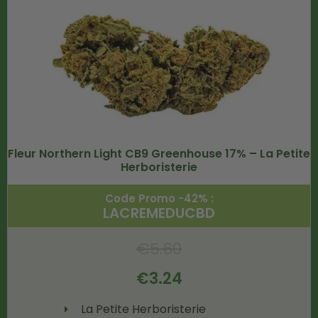
Fleur Northern Light CB9 Greenhouse 17% – La Petite
Herboristerie
Code Promo -42% :
LACREMEDUCBD
€
5.60
€
3.24
La Petite Herboristerie