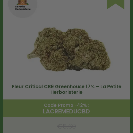
Fleur Critical CB9 Greenhouse 17% – La Petite
Herboristerie
Code Promo -42% :
LACREMEDUCBD
€
5.60