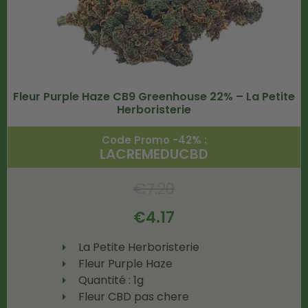
Fleur Purple Haze CB9 Greenhouse 22% – La Petite
Herboristerie
Code Promo -42% :
LACREMEDUCBD
€
7.20
€
4.17
La Petite Herboristerie
Fleur Purple Haze
Quantité : 1g
Fleur CBD pas chere