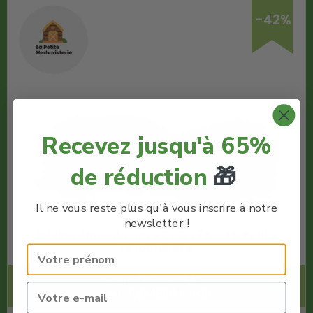
-42%
Recevez jusqu'à 65%
de réduction
🎁
Il ne vous reste plus qu'à vous inscrire à notre
newsletter !
Résine Amnesia Haze CBG 27% – La Petite
Herboristerie
Code Promo -42% :
LACREMEDUCBD