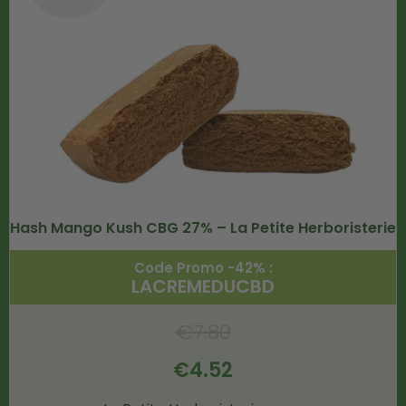
Hash Mango Kush CBG 27% – La Petite Herboristerie
Code Promo -42% :
LACREMEDUCBD
€
7.80
€
4.52