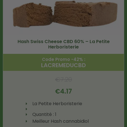
Hash Swiss Cheese CBD 60% – La Petite
Herboristerie
Code Promo -42% :
LACREMEDUCBD
€
7.20
€
4.17
La Petite Herboristerie
Quantité : 1
Meilleur Hash cannabidiol