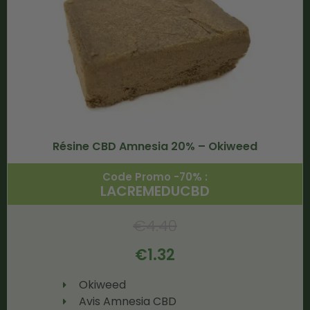
Résine CBD Amnesia 20% – Okiweed
Code Promo -70% :
LACREMEDUCBD
€
4.40
€
1.32
Okiweed
Avis Amnesia CBD