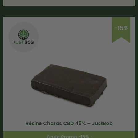
-15%
Résine Charas CBD 45% – JustBob
Code Promo -15% :