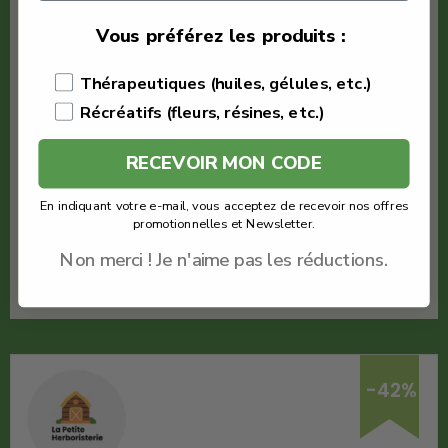
€
7.80
Vous préférez les produits :
€
4.52
Thérapeutiques (huiles, gélules, etc.)
La Petite Herboristerie
Récréatifs (fleurs, résines, etc.)
Quantité : 1
RECEVOIR MON CODE
Meilleure Résine de CBD
En indiquant votre e-mail, vous acceptez de recevoir nos offres
Voir le produit
promotionnelles et Newsletter.
Non merci ! Je n'aime pas les réductions.
En savoir plus
-42%