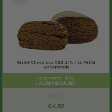
Résine Chocoloco CBG 27% – La Petite
Herboristerie
Code Promo -42% :
LACREMEDUCBD
€
7.80
€
4.52