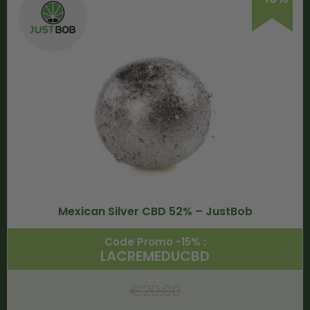
Mexican Silver CBD 52% – JustBob
Code Promo -15% :
LACREMEDUCBD
€
20.00