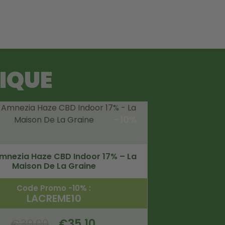
TIQUE
-10%
Amnezia Haze CBD Indoor 17% – La
Maison De La Graine
Code Promo -10% :
LACREME10
€
39.00
€
35.10