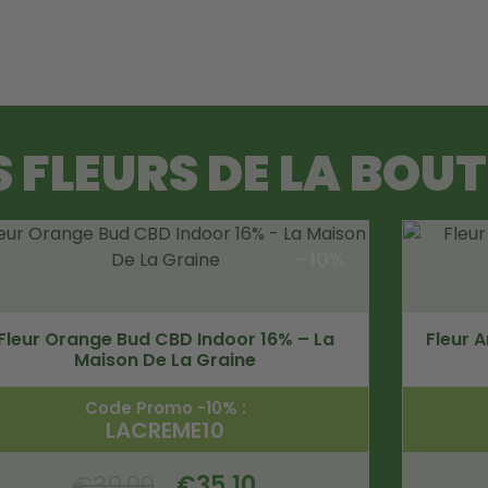
S FLEURS DE LA BOU
-10%
Fleur Orange Bud CBD Indoor 16% – La
Fleur 
Maison De La Graine
Code Promo -10% :
LACREME10
€
39.00
€
35.10