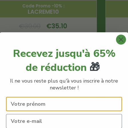
Code Promo -10% :
LACREME10
€
39.00
€
35.10
La Maison De La Graine
Fleur Og Kush
Recevez jusqu'à 65%
Quantité : 3g
Fleur CBD
de réduction
🎁
Voir le produit
Il ne vous reste plus qu'à vous inscrire à notre
newsletter !
En savoir plus
-10%