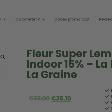
D
Où acheter ?
Codes promo CBD
Récréa
Fleur Super Le
Indoor 15% – La
La Graine
€
39.00
€
35.10