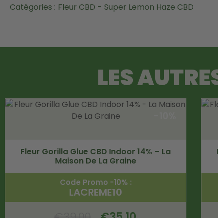
Catégories :
Fleur CBD -
Super Lemon Haze CBD
LES AUTRE
-10%
Fleur Gorilla Glue CBD Indoor 14% – La
Maison De La Graine
Code Promo -10% :
LACREME10
€
39.00
€
35.10