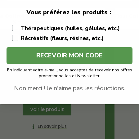
Vous préférez les produits :
ur Coffret Traditionnel Fleurs CBD Indoor
Fleur Cof
% – La Maison De La Graine
Thérapeutiques (huiles, gélules, etc.)
Code Promo -10% :
Récréatifs (fleurs, résines, etc.)
LACREME10
RECEVOIR MON CODE
€
128.90
€
116.01
En indiquant votre e-mail, vous acceptez de recevoir nos offres
La Maison De La Graine
promotionnelles et Newsletter.
Fleur Mix
Quantité : 15g
Non merci ! Je n'aime pas les réductions.
Fleur CBD
Voir le produit
En savoir plus