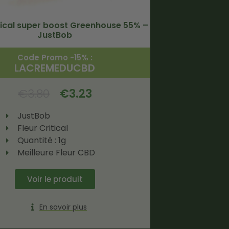
itical super boost Greenhouse 55% –
JustBob
Code Promo -15% :
LACREMEDUCBD
€
3.80
€
3.23
JustBob
Fleur Critical
Quantité : 1g
Meilleure Fleur CBD
Voir le produit
En savoir plus