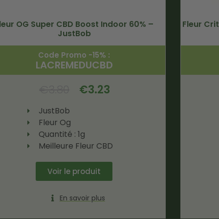
leur OG Super CBD Boost Indoor 60% –
Fleur Cr
JustBob
Code Promo -15% :
LACREMEDUCBD
€
3.80
€
3.23
JustBob
Fleur Og
Quantité : 1g
Meilleure Fleur CBD
Voir le produit
En savoir plus