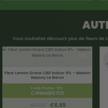
AUTR
Vous souhaitez découvrir plus de fleurs de c
-5%
Fleur Lemon Grace CBD Indoor 8% – Maison
Nassoy Le Baron
Code Promo -5% :
CANNABISTE5
€
7.00
€
6.65