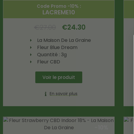
Code Promo -10% :
LACREME10
€
27.00
€
24.30
La Maison De La Graine
Fleur Blue Dream
Quantité : 3g
Fleur CBD
Voir le produit
En savoir plus
-10%