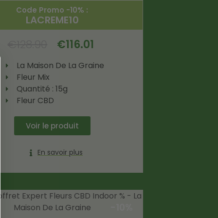
Code Promo -10% :
LACREME10
€
128.90
€
116.01
La Maison De La Graine
Fleur Mix
Quantité : 15g
Fleur CBD
Voir le produit
En savoir plus
-10%