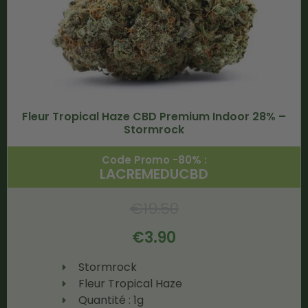
Fleur Tropical Haze CBD Premium Indoor 28% –
Stormrock
Code Promo -80% :
LACREMEDUCBD
€
19.50
€
3.90
Stormrock
Fleur Tropical Haze
Quantité : 1g