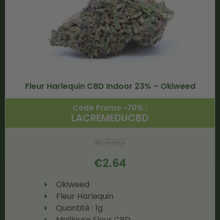
Fleur Harlequin CBD Indoor 23% – Okiweed
Code Promo -70% :
LACREMEDUCBD
€
8.80
€
2.64
Okiweed
Fleur Harlequin
Quantité : 1g
Meilleure Fleur CBD