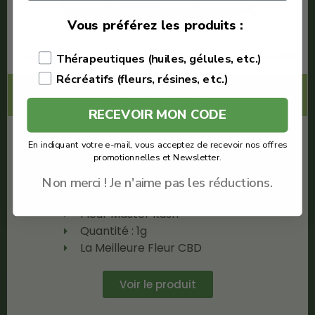
Vous préférez les produits :
Fleur Master Kush CBD Indoor 22% – Stormrock
Thérapeutiques (huiles, gélules, etc.)
Récréatifs (fleurs, résines, etc.)
Code Promo -80% :
LACREMEDUCBD
RECEVOIR MON CODE
€
28.00
En indiquant votre e-mail, vous acceptez de recevoir nos offres
promotionnelles et Newsletter.
€
5.60
Non merci ! Je n'aime pas les réductions.
Stormrock
Fleur Master Kush
Quantité : 1g
La Meilleure Fleur CBD
Voir le produit