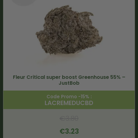
Fleur Critical super boost Greenhouse 55% –
JustBob
Code Promo -15% :
LACREMEDUCBD
€
3.80
€
3.23