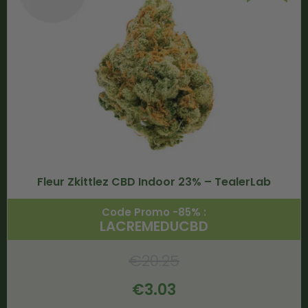
Fleur Zkittlez CBD Indoor 23% – TealerLab
Code Promo -85% :
LACREMEDUCBD
€
20.25
€
3.03