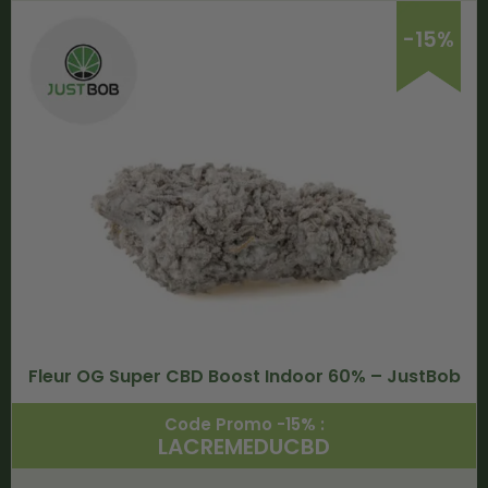
-15%
Fleur OG Super CBD Boost Indoor 60% – JustBob
Code Promo -15% :
LACREMEDUCBD