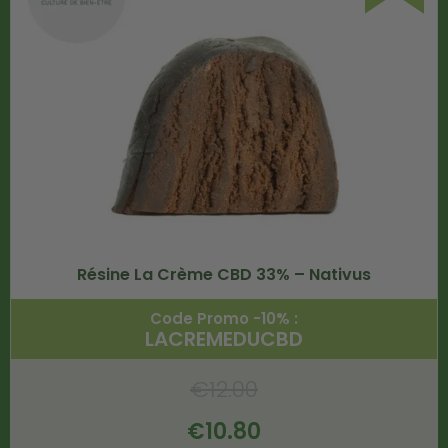
Résine La Crème CBD 33% – Nativus
Code Promo -10% :
LACREMEDUCBD
€
12.00
€
10.80