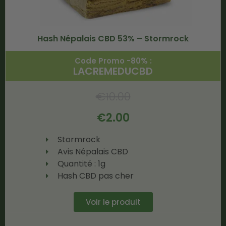
Hash Népalais CBD 53% – Stormrock
Code Promo -80% :
LACREMEDUCBD
€
10.00
€
2.00
Stormrock
Avis Népalais CBD
Quantité : 1g
Hash CBD pas cher
Voir le produit