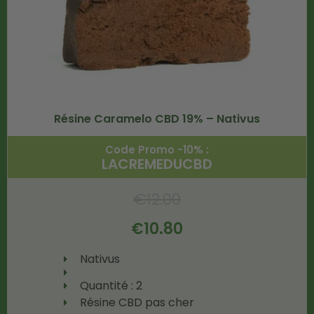
Résine Caramelo CBD 19% – Nativus
Code Promo -10% :
LACREMEDUCBD
€
12.00
€
10.80
Nativus
Quantité : 2
Résine CBD pas cher