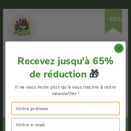
-55%
Recevez jusqu'à 65%
de réduction
🎁
Il ne vous reste plus qu'à vous inscrire à notre
newsletter !
Résine de CBD Aya CBD 39% – Oxyg’N CBD
Code Promo -55% :
LACREMEDUCBD