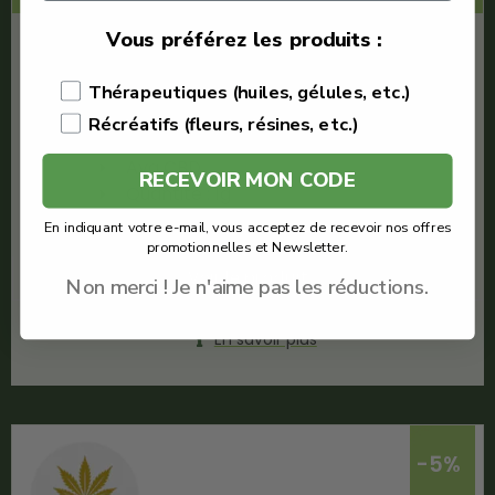
Vous préférez les produits :
€
13.95
€
6.27
Thérapeutiques (huiles, gélules, etc.)
Récréatifs (fleurs, résines, etc.)
Oxyg'N CBD
Aya CBD
RECEVOIR MON CODE
Quantité : 1g
Meilleur hash CBD
En indiquant votre e-mail, vous acceptez de recevoir nos offres
promotionnelles et Newsletter.
Voir le produit
Non merci ! Je n'aime pas les réductions.
En savoir plus
-5%