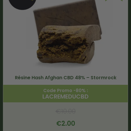
Résine Hash Afghan CBD 48% – Stormrock
Code Promo -80% :
LACREMEDUCBD
€
10.00
€
2.00