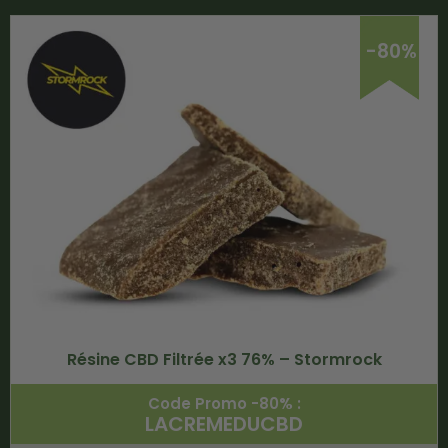
-80%
Résine CBD Filtrée x3 76% – Stormrock
Code Promo -80% :
LACREMEDUCBD