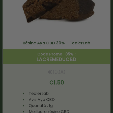
Résine Aya CBD 30% – TealerLab
Code Promo -85% :
LACREMEDUCBD
€
10.00
€
1.50
TealerLab
Avis Aya CBD
Quantité : 1g
Meilleure résine CBD