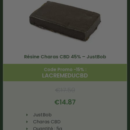
Résine Charas CBD 45% – JustBob
Code Promo -15% :
LACREMEDUCBD
€
17.50
€
14.87
JustBob
Charas CBD
Quantité : 5g