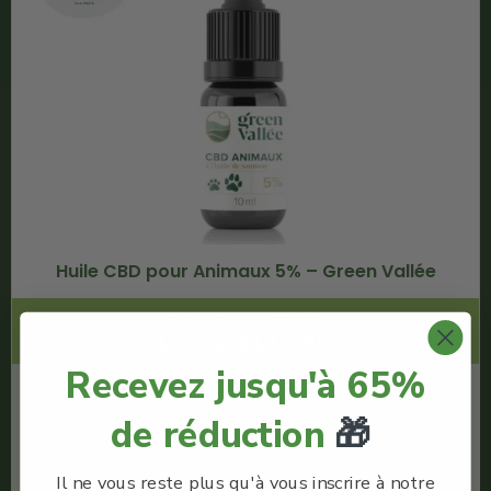
Huile CBD pour Animaux 5% – Green Vallée
Code Promo -10% :
LACREMEDUCBD
Recevez jusqu'à 65%
€
22.90
de réduction
🎁
€
20.61
Il ne vous reste plus qu'à vous inscrire à notre
Green Vallée