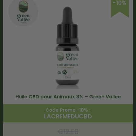
-10%
Huile CBD pour Animaux 3% – Green Vallée
Code Promo -10% :
LACREMEDUCBD
€
12.90