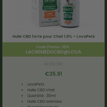
Huile CBD forte pour Chat 1,6% – LovaPets
Code Promo -10% :
LACREMEDUCBD@LOVA
€
39.90
€
35.91
LovaPets
Huile CBD chat
Quantité : 30ml
Huile CBD animaux