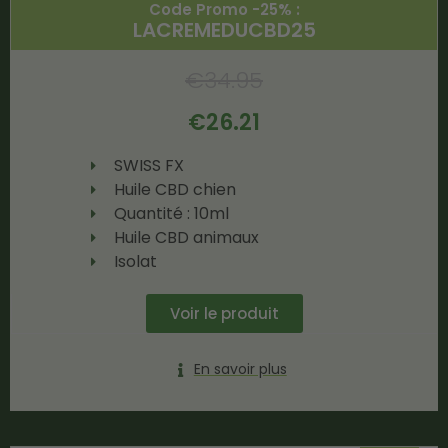
Code Promo -25% :
LACREMEDUCBD25
€
34.95
€
26.21
SWISS FX
Huile CBD chien
Quantité : 10ml
Huile CBD animaux
Isolat
Voir le produit
En savoir plus