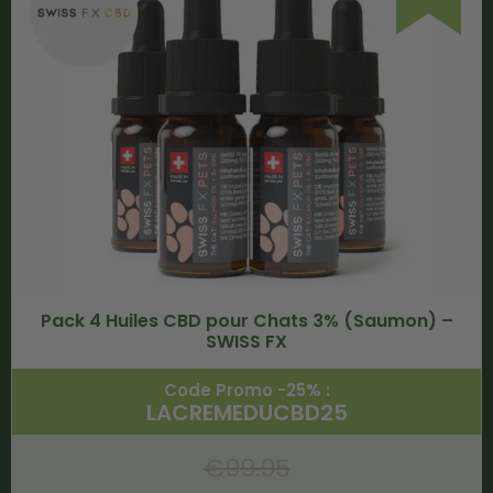
Pack 4 Huiles CBD pour Chats 3% (Saumon) –
SWISS FX
Code Promo -25% :
LACREMEDUCBD25
€
99.95