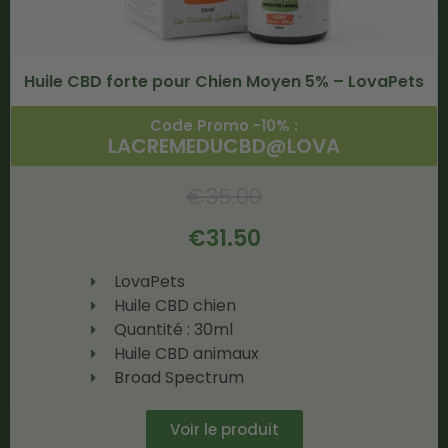
Huile CBD forte pour Chien Moyen 5% – LovaPets
Code Promo -10% :
LACREMEDUCBD@LOVA
€
35.00
€
31.50
LovaPets
Huile CBD chien
Quantité : 30ml
Huile CBD animaux
Broad Spectrum
Voir le produit