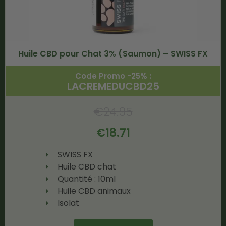
Huile CBD pour Chat 3% (Saumon) – SWISS FX
Code Promo -25% :
LACREMEDUCBD25
€
24.95
€
18.71
SWISS FX
Huile CBD chat
Quantité : 10ml
Huile CBD animaux
Isolat