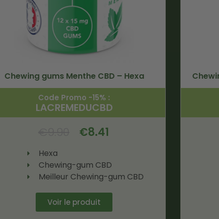
Chewing gums Menthe CBD – Hexa
Chewin
Code Promo -15% :
LACREMEDUCBD
€
9.90
€
8.41
Hexa
Chewing-gum CBD
Meilleur Chewing-gum CBD
Voir le produit