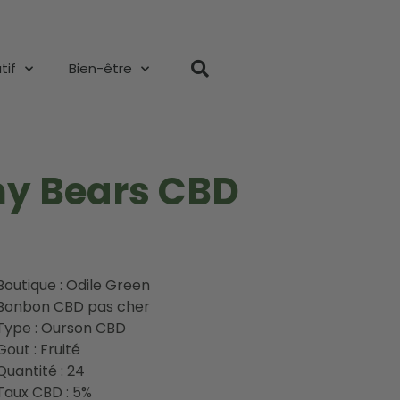
tif
Bien-être
y Bears CBD
Boutique : Odile Green
Bonbon CBD pas cher
Type : Ourson CBD
Gout : Fruité
Quantité : 24
Taux CBD : 5%