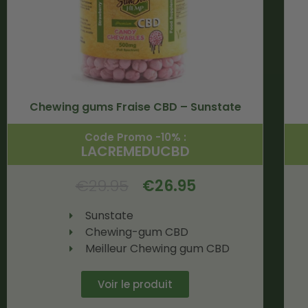
Chewing gums Fraise CBD – Sunstate
Code Promo -10% :
LACREMEDUCBD
€
29.95
€
26.95
Sunstate
Chewing-gum CBD
Meilleur Chewing gum CBD
Voir le produit