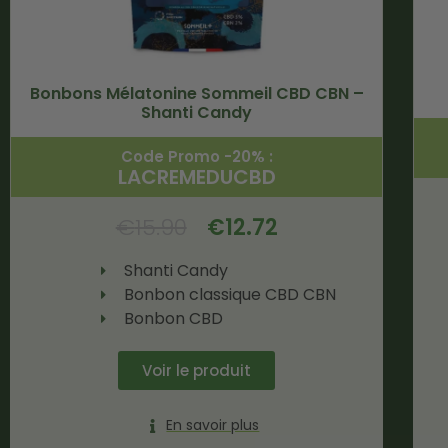
Bonbons Mélatonine Sommeil CBD CBN –
Shanti Candy
Code Promo -20% :
LACREMEDUCBD
€
15.90
€
12.72
Shanti Candy
Bonbon classique CBD CBN
Bonbon CBD
Voir le produit
En savoir plus