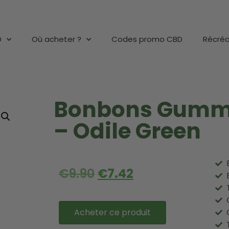
D
Où acheter ?
Codes promo CBD
Récréa
Bonbons Gumm
– Odile Green
€
9.90
€
7.42
Acheter ce produit