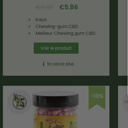
€
6.90
€
5.86
Kaya
Chewing-gum CBD
Meilleur Chewing gum CBD
Voir le produit
En savoir plus
-10%