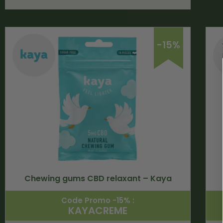
-15%
Chewing gums CBD relaxant – Kaya
Code Promo -15% :
KAYACREME