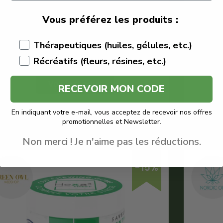
€
29.95
€
26.95
Vous préférez les produits :
Sunstate
Thérapeutiques (huiles, gélules, etc.)
Chewing-gum CBD
Meilleur Chewing-gum CBD
Récréatifs (fleurs, résines, etc.)
Voir le produit
RECEVOIR MON CODE
En savoir plus
En indiquant votre e-mail, vous acceptez de recevoir nos offres
promotionnelles et Newsletter.
Non merci ! Je n'aime pas les réductions.
-15%