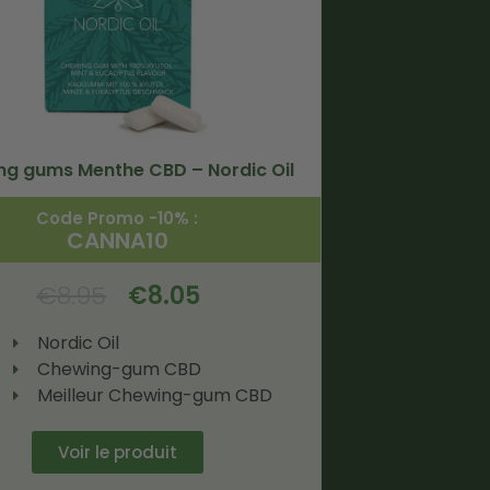
g gums Menthe CBD – Nordic Oil
Code Promo -10% :
CANNA10
€
8.95
€
8.05
Nordic Oil
Chewing-gum CBD
Meilleur Chewing-gum CBD
Voir le produit