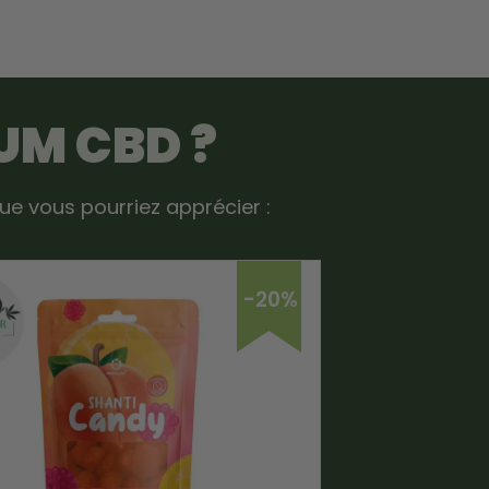
UM CBD ?
e vous pourriez apprécier :
-20%