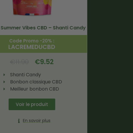
 Summer Vibes CBD – Shanti Candy
Code Promo -20% :
LACREMEDUCBD
€
11.90
€
9.52
Shanti Candy
Bonbon classique CBD
Meilleur bonbon CBD
Voir le produit
En savoir plus