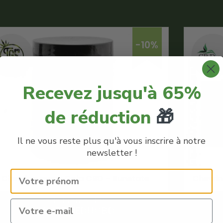
-10%
Recevez jusqu'à 65%
de réduction
🎁
Il ne vous reste plus qu'à vous inscrire à notre
newsletter !
Chewing gums Cola CBD – Sunstate
Chewin
Code Promo -10% :
LACREMEDUCBD