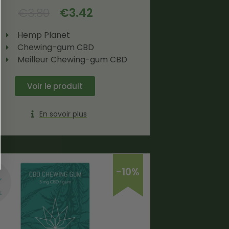
€
3.80
€
3.42
Hemp Planet
Chewing-gum CBD
Meilleur Chewing-gum CBD
Voir le produit
En savoir plus
-10%