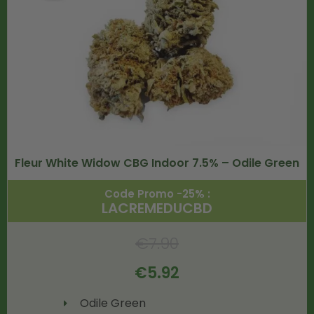
Fleur White Widow CBG Indoor 7.5% – Odile Green
Code Promo -25% :
LACREMEDUCBD
€
7.90
€
5.92
Odile Green