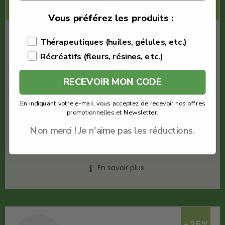
LACREMEDUCBD
Vous préférez les produits :
€
9.09
Thérapeutiques (huiles, gélules, etc.)
€
6.81
Récréatifs (fleurs, résines, etc.)
Odile Green
RECEVOIR MON CODE
Fleur White Diamond Haze
Quantité : 1g
En indiquant votre e-mail, vous acceptez de recevoir nos offres
promotionnelles et Newsletter.
Fleur CBD
Non merci ! Je n'aime pas les réductions.
Voir le produit
En savoir plus
-25%