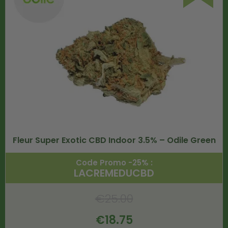
Fleur Super Exotic CBD Indoor 3.5% – Odile Green
Code Promo -25% :
LACREMEDUCBD
€
25.00
€
18.75