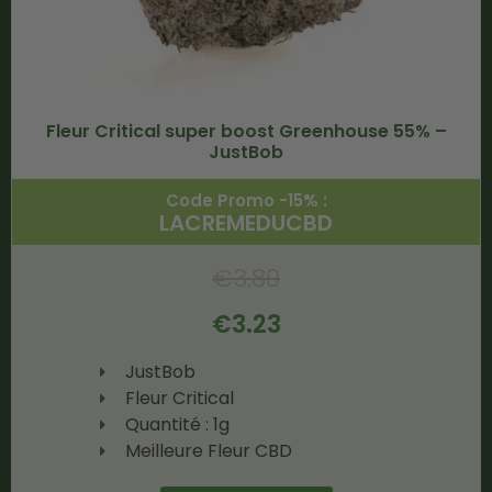
Fleur Critical super boost Greenhouse 55% –
JustBob
Code Promo -15% :
LACREMEDUCBD
€
3.80
€
3.23
JustBob
Fleur Critical
Quantité : 1g
Meilleure Fleur CBD