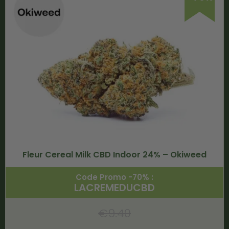
Fleur Cereal Milk CBD Indoor 24% – Okiweed
Code Promo -70% :
LACREMEDUCBD
€
9.40