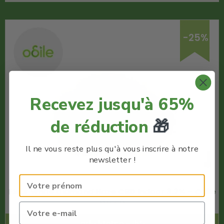
-25%
Recevez jusqu'à 65%
de réduction
🎁
Il ne vous reste plus qu'à vous inscrire à notre
newsletter !
Fleur White Diamond Haze CBD Indoor 3.2% – Odile
Green
Code Promo -25% :