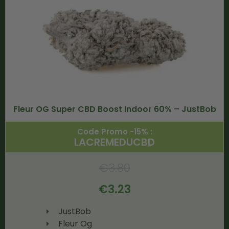
Fleur OG Super CBD Boost Indoor 60% – JustBob
Code Promo -15% :
LACREMEDUCBD
€
3.80
€
3.23
JustBob
Fleur Og