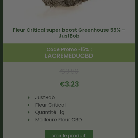
Fleur Critical super boost Greenhouse 55% –
JustBob
Code Promo -15% :
LACREMEDUCBD
€
3.80
€
3.23
JustBob
Fleur Critical
Quantité : 1g
Meilleure Fleur CBD
Voir le produit