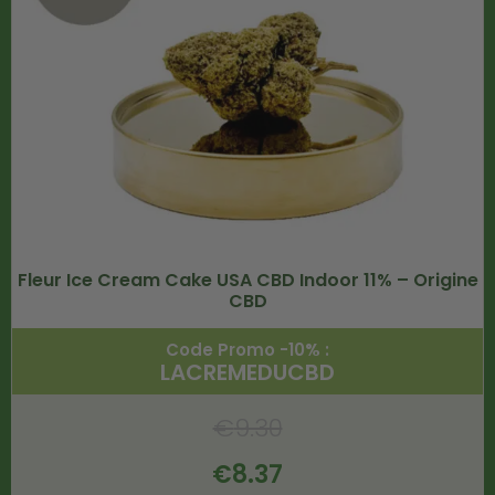
Fleur Ice Cream Cake USA CBD Indoor 11% – Origine
CBD
Code Promo -10% :
LACREMEDUCBD
€
9.30
€
8.37