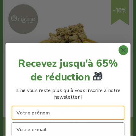
-10%
Recevez jusqu'à 65%
de réduction
🎁
Il ne vous reste plus qu'à vous inscrire à notre
newsletter !
Fleur Sunset Sherbet Cali Weed CBD Indoor 11% –
Origine CBD
Code Promo -10% :
LACREMEDUCBD