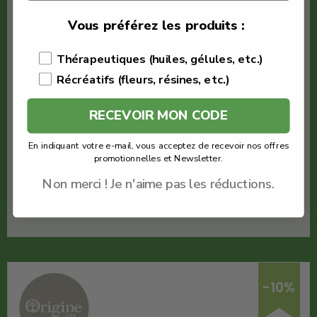
€
9.30
Vous préférez les produits :
€
8.37
Thérapeutiques (huiles, gélules, etc.)
Récréatifs (fleurs, résines, etc.)
Origine CBD
Fleur Sherbet
Quantité : 1g
RECEVOIR MON CODE
Fleur CBD pas cher
En indiquant votre e-mail, vous acceptez de recevoir nos offres
promotionnelles et Newsletter.
Voir le produit
Non merci ! Je n'aime pas les réductions.
En savoir plus
-10%