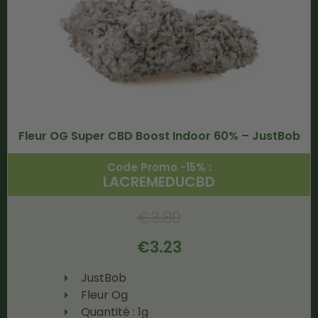
Fleur OG Super CBD Boost Indoor 60% – JustBob
Code Promo -15% :
LACREMEDUCBD
€
3.80
€
3.23
JustBob
Fleur Og
Quantité : 1g