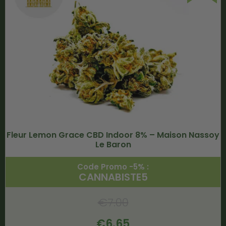
Fleur Lemon Grace CBD Indoor 8% – Maison Nassoy
Le Baron
Code Promo -5% :
CANNABISTE5
€
7.00
€
6.65