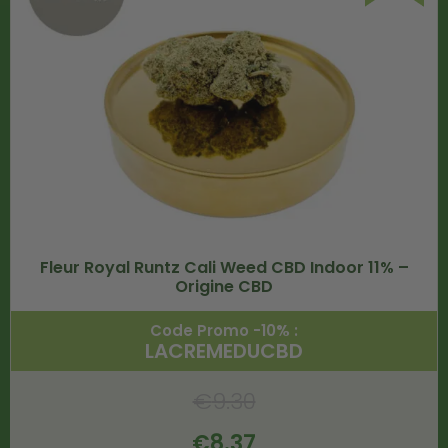
Fleur Royal Runtz Cali Weed CBD Indoor 11% –
Origine CBD
Code Promo -10% :
LACREMEDUCBD
€
9.30
€
8.37