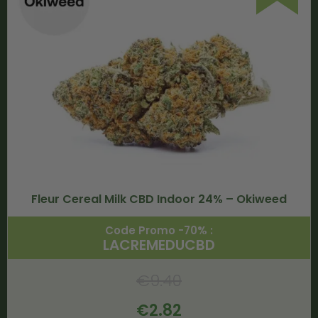
Fleur Cereal Milk CBD Indoor 24% – Okiweed
Code Promo -70% :
LACREMEDUCBD
€
9.40
€
2.82