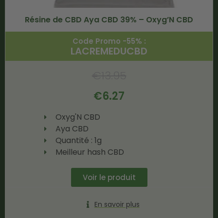
Résine de CBD Aya CBD 39% – Oxyg’N CBD
Code Promo -55% :
LACREMEDUCBD
€
13.95
€
6.27
Oxyg'N CBD
Aya CBD
Quantité : 1g
Meilleur hash CBD
Voir le produit
En savoir plus