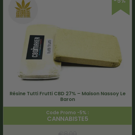
-5%
Résine Tutti Frutti CBD 27% – Maison Nassoy Le
Baron
Code Promo -5% :
CANNABISTE5
€
8.00