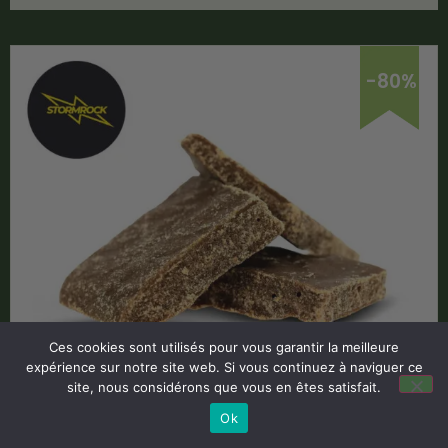
-80%
Ces cookies sont utilisés pour vous garantir la meilleure
expérience sur notre site web. Si vous continuez à naviguer ce
Résine CBD Filtrée x3 76% – Stormrock
site, nous considérons que vous en êtes satisfait.
Ok
Code Promo -80% :