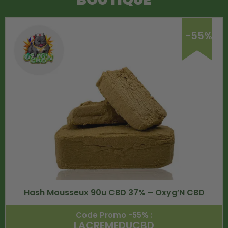
-55%
Hash Mousseux 90u CBD 37% – Oxyg’N CBD
Code Promo -55% :
LACREMEDUCBD