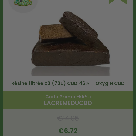
Résine filtrée x3 (73u) CBD 46% – Oxyg’N CBD
Code Promo -55% :
LACREMEDUCBD
€
14.95
€
6.72