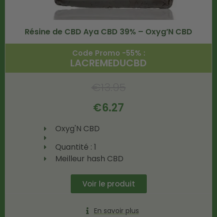
Résine de CBD Aya CBD 39% – Oxyg’N CBD
Code Promo -55% :
LACREMEDUCBD
€
13.95
€
6.27
Oxyg'N CBD
Quantité : 1
Meilleur hash CBD
Voir le produit
En savoir plus