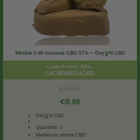
Résine Cali mousse CBD 37% – Oxyg’N CBD
Code Promo -55% :
LACREMEDUCBD
€
19.99
€
8.99
Oxyg'N CBD
Quantité : 1
Meilleure résine CBD