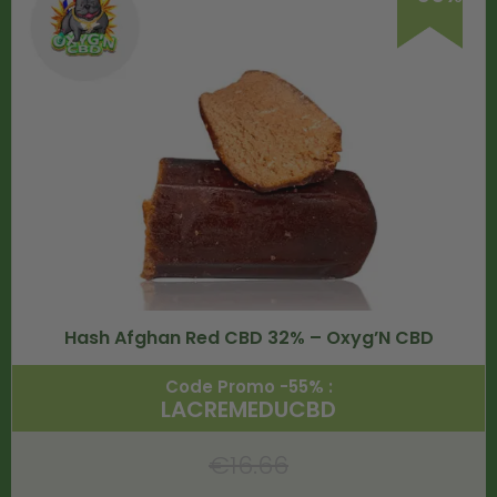
Hash Afghan Red CBD 32% – Oxyg’N CBD
Code Promo -55% :
LACREMEDUCBD
€
16.66