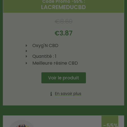
Code Promo -55% :
LACREMEDUCBD
€
8.60
€
3.87
Oxyg'N CBD
Quantité : 1
Meilleure résine CBD
Voir le produit
En savoir plus
-55%