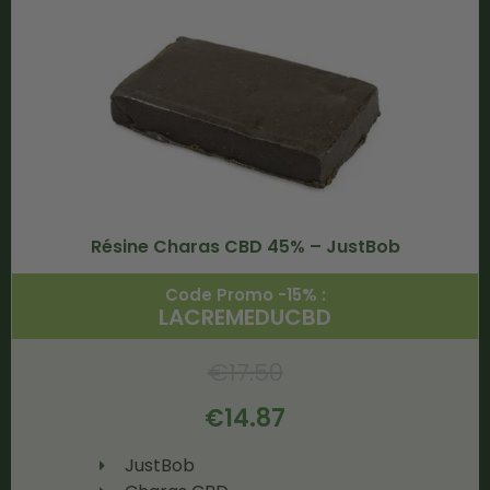
Résine Charas CBD 45% – JustBob
Code Promo -15% :
LACREMEDUCBD
€
17.50
€
14.87
JustBob