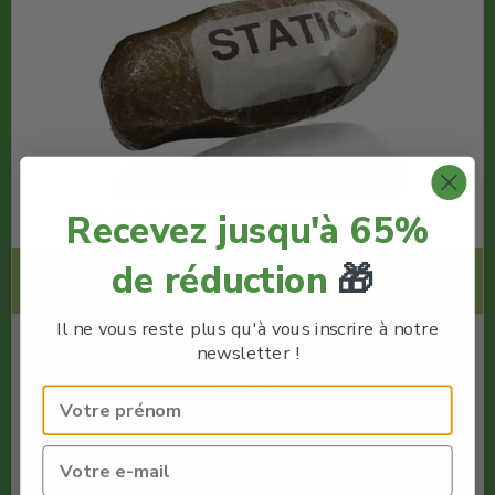
Recevez jusqu'à 65%
Hash Static Olive CBD 33% – Oxyg’N CBD
de réduction
🎁
Code Promo -55% :
LACREMEDUCBD
Il ne vous reste plus qu'à vous inscrire à notre
€
14.00
newsletter !
€
6.30
Oxyg'N CBD
Quantité : 1