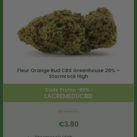
Fleur Orange Bud CBX Greenhouse 26% –
Stormrock High
Code Promo -80% :
LACREMEDUCBD
€
19.00
€
3.80