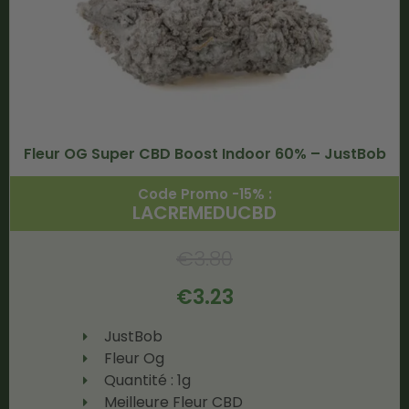
Fleur OG Super CBD Boost Indoor 60% – JustBob
Code Promo -15% :
LACREMEDUCBD
€
3.80
€
3.23
JustBob
Fleur Og
Quantité : 1g
Meilleure Fleur CBD