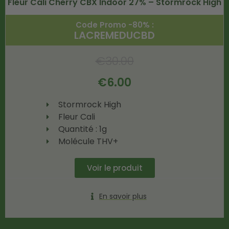
Fleur Cali Cherry CBX Indoor 27% – Stormrock High
Code Promo -80% :
LACREMEDUCBD
€
30.00
€
6.00
Stormrock High
Fleur Cali
Quantité : 1g
Molécule THV+
Voir le produit
En savoir plus