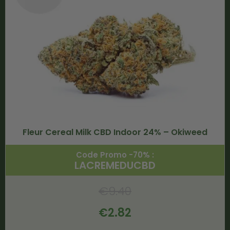
Fleur Cereal Milk CBD Indoor 24% – Okiweed
Code Promo -70% :
LACREMEDUCBD
€
9.40
€
2.82