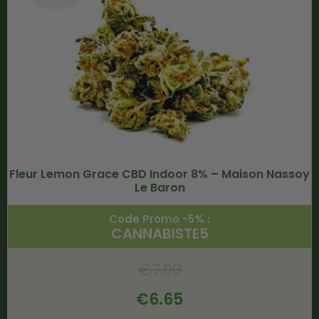
Fleur Lemon Grace CBD Indoor 8% – Maison Nassoy
Le Baron
Code Promo -5% :
CANNABISTE5
€
7.00
€
6.65