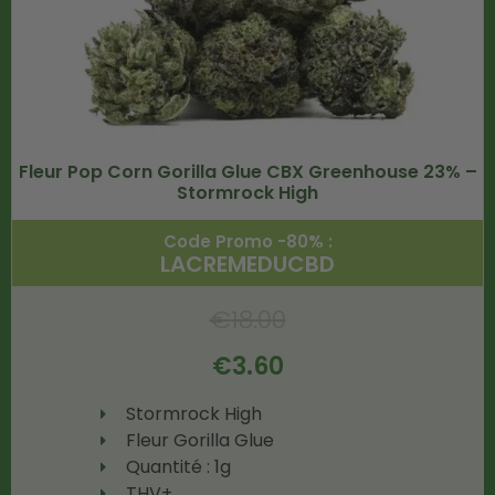
Fleur Pop Corn Gorilla Glue CBX Greenhouse 23% –
Stormrock High
Code Promo -80% :
LACREMEDUCBD
€
18.00
€
3.60
Stormrock High
Fleur Gorilla Glue
Quantité : 1g
THV+