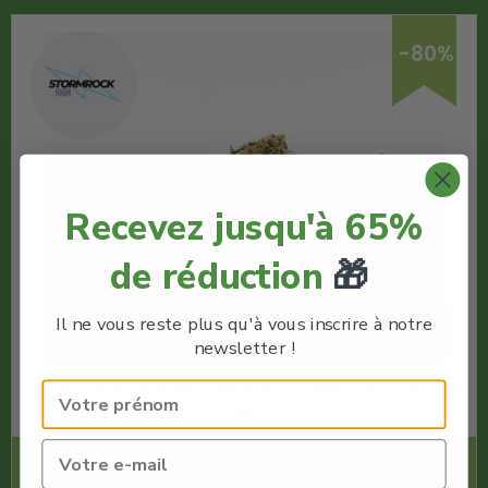
-80%
Recevez jusqu'à 65%
de réduction
🎁
Il ne vous reste plus qu'à vous inscrire à notre
newsletter !
Fleur Tropical Kush CBX Indoor 29% – Stormrock
High
Code Promo -80% :
LACREMEDUCBD