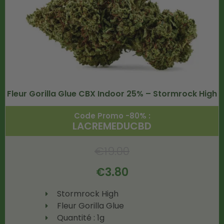
Fleur Gorilla Glue CBX Indoor 25% – Stormrock High
Code Promo -80% :
LACREMEDUCBD
€
19.00
€
3.80
Stormrock High
Fleur Gorilla Glue
Quantité : 1g