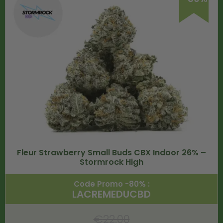
Fleur Strawberry Small Buds CBX Indoor 26% –
Stormrock High
Code Promo -80% :
LACREMEDUCBD
€
22.00