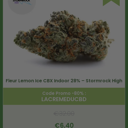
Fleur Lemon Ice CBX Indoor 28% – Stormrock High
Code Promo -80% :
LACREMEDUCBD
€
32.00
€
6.40