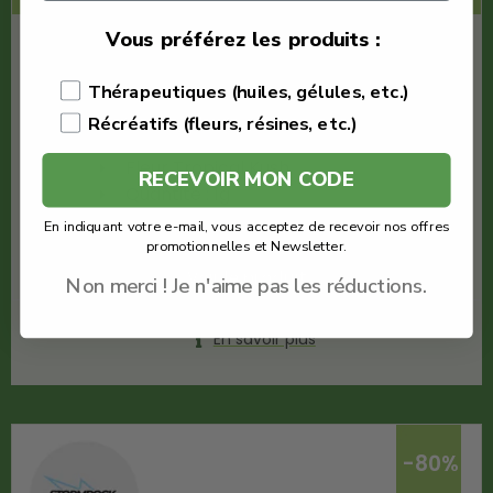
Vous préférez les produits :
€
28.00
€
5.60
Thérapeutiques (huiles, gélules, etc.)
Récréatifs (fleurs, résines, etc.)
Stormrock High
Fleur Tropical Kush
RECEVOIR MON CODE
Quantité : 1g
Fleurs THV+
En indiquant votre e-mail, vous acceptez de recevoir nos offres
promotionnelles et Newsletter.
Voir le produit
Non merci ! Je n'aime pas les réductions.
En savoir plus
-80%