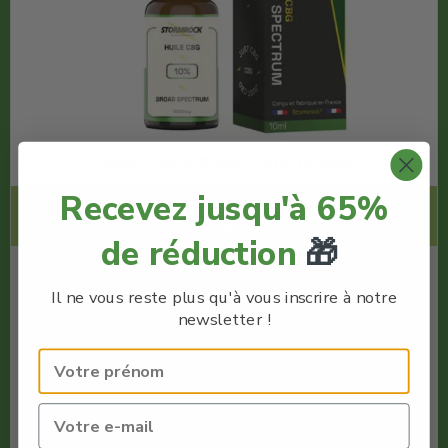
Huile CBG 10% bio – Stormrock
Recevez jusqu'à 65%
Code Promo -80% :
LACREMEDUCBD
de réduction
🎁
€
39.80
Il ne vous reste plus qu'à vous inscrire à notre
€
7.96
newsletter !
Stormrock
Meilleures Huiles CBD