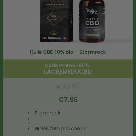
Huile CBD 10% bio – Stormrock
Code Promo -80% :
LACREMEDUCBD
€
39.80
€
7.96
Stormrock
Huiles CBD pas chères