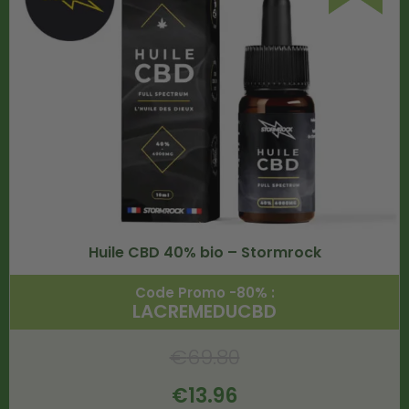
Huile CBD 40% bio – Stormrock
Code Promo -80% :
LACREMEDUCBD
€
69.80
€
13.96