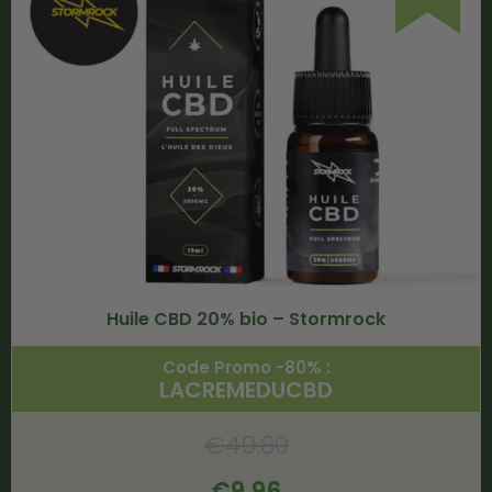
Huile CBD 20% bio – Stormrock
Code Promo -80% :
LACREMEDUCBD
€
49.80
€
9.96