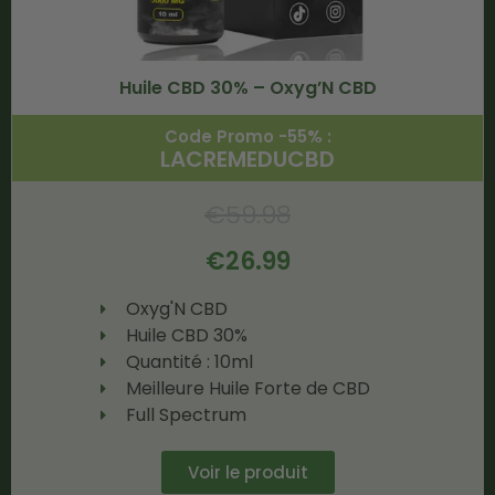
Huile CBD 30% – Oxyg’N CBD
Code Promo -55% :
LACREMEDUCBD
€
59.98
€
26.99
Oxyg'N CBD
Huile CBD 30%
Quantité : 10ml
Meilleure Huile Forte de CBD
Full Spectrum
Voir le produit