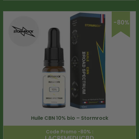
-80%
Huile CBN 10% bio – Stormrock
Code Promo -80% :
LACREMEDUCBD