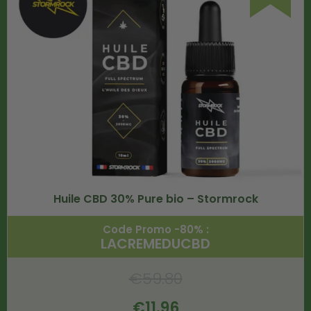
Huile CBD 30% Pure bio – Stormrock
Code Promo -80% :
LACREMEDUCBD
€
59.80
€
11.96