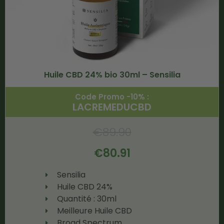
Huile CBD 24% bio 30ml – Sensilia
Code Promo -10% :
LACREMEDUCBD
€
89.90
€
80.91
Sensilia
Huile CBD 24%
Quantité : 30ml
Meilleure Huile CBD
Broad Spectrum