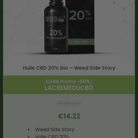
Huile CBD 20% bio – Weed Side Story
Code Promo -60% :
LACREMEDUCBD
€
35.57
€
14.22
Weed Side Story
Huile CBD 20%