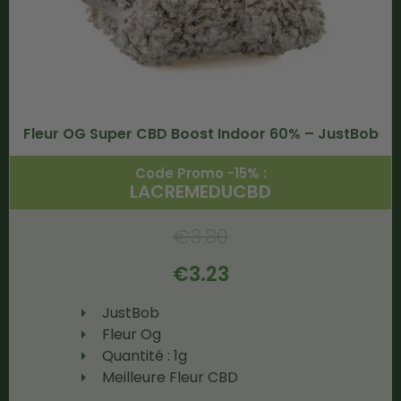
Fleur OG Super CBD Boost Indoor 60% – JustBob
Code Promo -15% :
LACREMEDUCBD
€
3.80
€
3.23
JustBob
Fleur Og
Quantité : 1g
Meilleure Fleur CBD