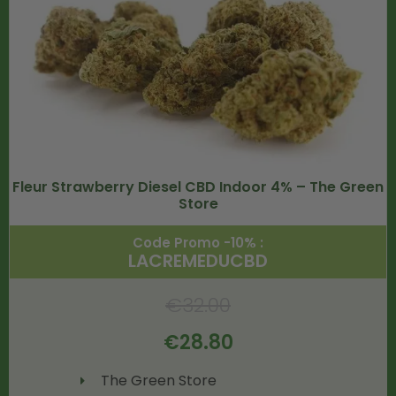
Fleur Strawberry Diesel CBD Indoor 4% – The Green
Store
Code Promo -10% :
LACREMEDUCBD
€
32.00
€
28.80
The Green Store