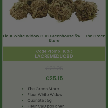
Fleur White Widow CBD Greenhouse 5% – The Green
Store
Code Promo -10% :
LACREMEDUCBD
€
27.95
€
25.15
The Green Store
Fleur White Widow
Quantité : 5g
Fleur CBD pas cher