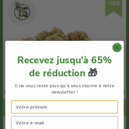
-10%
Recevez jusqu'à 65%
de réduction
🎁
Il ne vous reste plus qu'à vous inscrire à notre
newsletter !
Fleur Vanilla Kush CBD Indoor 5% – The Green Store
Code Promo -10% :
LACREMEDUCBD
€
32.00