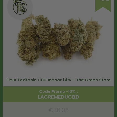
Fleur Fedtonic CBD Indoor 14% – The Green Store
Code Promo -10% :
LACREMEDUCBD
€
36.95