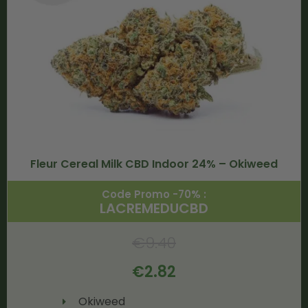
Fleur Cereal Milk CBD Indoor 24% – Okiweed
Code Promo -70% :
LACREMEDUCBD
€
9.40
€
2.82
Okiweed