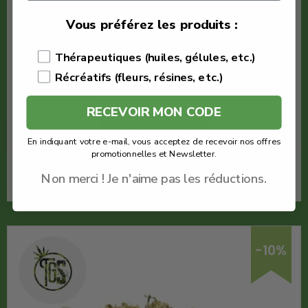
€
28.80
Vous préférez les produits :
The Green Store
Thérapeutiques (huiles, gélules, etc.)
Fleur Vanilla Kush
Récréatifs (fleurs, résines, etc.)
Quantité : 5g
Fleur CBD
RECEVOIR MON CODE
Voir le produit
En indiquant votre e-mail, vous acceptez de recevoir nos offres
promotionnelles et Newsletter.
En savoir plus
Non merci ! Je n'aime pas les réductions.
-10%