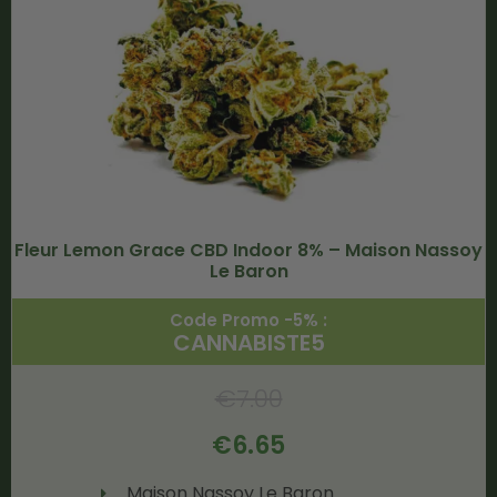
Fleur Lemon Grace CBD Indoor 8% – Maison Nassoy
Le Baron
Code Promo -5% :
CANNABISTE5
€
7.00
€
6.65
Maison Nassoy Le Baron