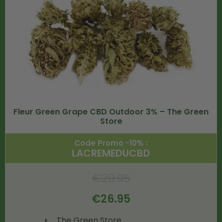
Fleur Green Grape CBD Outdoor 3% – The Green
Store
Code Promo -10% :
LACREMEDUCBD
€
29.95
€
26.95
The Green Store