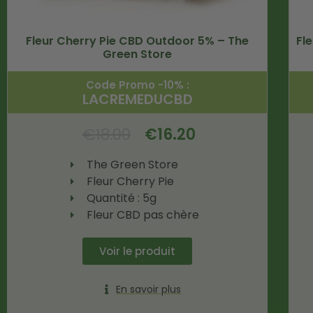
Fleur Cherry Pie CBD Outdoor 5% – The
Fl
Green Store
Code Promo -10% :
LACREMEDUCBD
€
18.00
€
16.20
The Green Store
Fleur Cherry Pie
Quantité : 5g
Fleur CBD pas chère
Voir le produit
En savoir plus