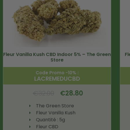
Fleur Vanilla Kush CBD Indoor 5% – The Green
Fl
Store
Code Promo -10% :
LACREMEDUCBD
€
32.00
€
28.80
The Green Store
Fleur Vanilla Kush
Quantité : 5g
Fleur CBD