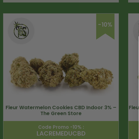
-10%
Fleur Watermelon Cookies CBD Indoor 3% –
Fle
The Green Store
Code Promo -10% :
LACREMEDUCBD