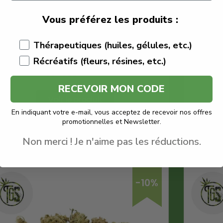
€
44.95
€
40.45
Vous préférez les produits :
The Green Store
Thérapeutiques (huiles, gélules, etc.)
Fleur Orange Bud
Récréatifs (fleurs, résines, etc.)
Quantité : 5g
Fleur CBD
RECEVOIR MON CODE
Voir le produit
En indiquant votre e-mail, vous acceptez de recevoir nos offres
promotionnelles et Newsletter.
En savoir plus
Non merci ! Je n'aime pas les réductions.
-10%