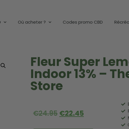
D
Où acheter ?
Codes promo CBD
Récréa
Fleur Super Le
Indoor 13% – Th
Store
€
24.95
€
22.45