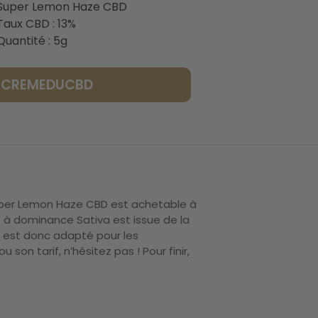
Super Lemon Haze CBD
Taux CBD : 13%
Quantité : 5g
LACREMEDUCBD
 Super Lemon Haze CBD est achetable à
 à dominance Sativa est issue de la
t est donc adapté pour les
n tarif, n’hésitez pas ! Pour finir,