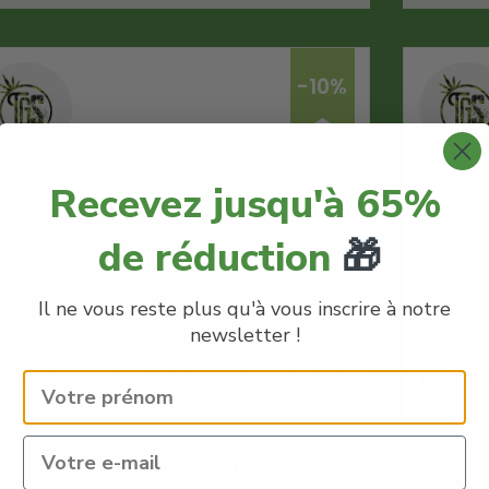
-10%
Recevez jusqu'à 65%
de réduction
🎁
Il ne vous reste plus qu'à vous inscrire à notre
newsletter !
ur Orange Bud CBD Indoor 7% – The Green
Fleur O
Store
Code Promo -10% :
LACREMEDUCBD