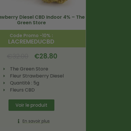
rawberry Diesel CBD Indoor 4% – The
Green Store
Code Promo -10% :
LACREMEDUCBD
€
32.00
€
28.80
The Green Store
Fleur Strawberry Diesel
Quantité : 5g
Fleurs CBD
Voir le produit
En savoir plus