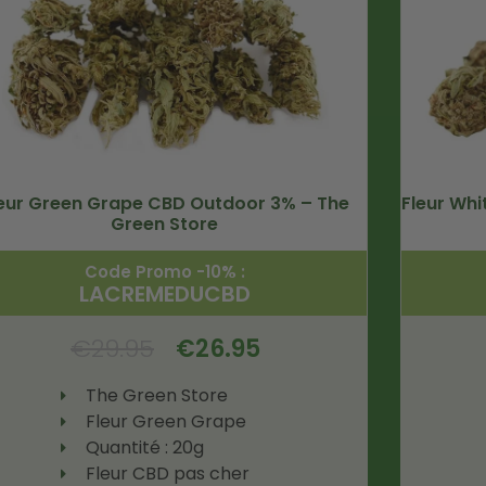
eur Green Grape CBD Outdoor 3% – The
Fleur Wh
Green Store
Code Promo -10% :
LACREMEDUCBD
€
29.95
€
26.95
The Green Store
Fleur Green Grape
Quantité : 20g
Fleur CBD pas cher