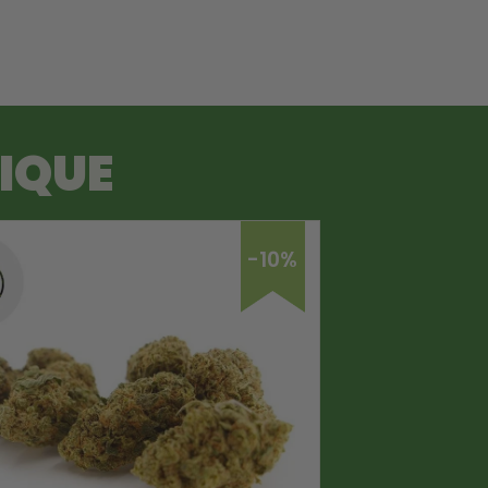
TIQUE
-10%