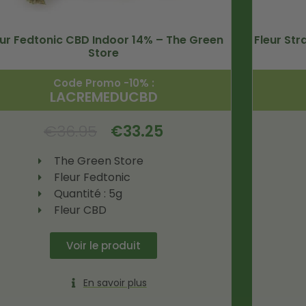
eur Fedtonic CBD Indoor 14% – The Green
Fleur St
Store
Code Promo -10% :
LACREMEDUCBD
€
36.95
€
33.25
The Green Store
Fleur Fedtonic
Quantité : 5g
Fleur CBD
Voir le produit
En savoir plus