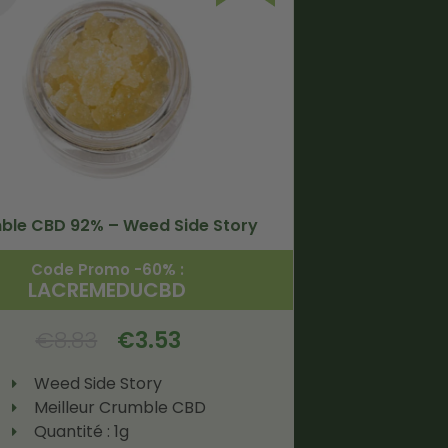
ble CBD 92% – Weed Side Story
Code Promo -60% :
LACREMEDUCBD
€
8.83
€
3.53
Weed Side Story
Meilleur Crumble CBD
Quantité : 1g