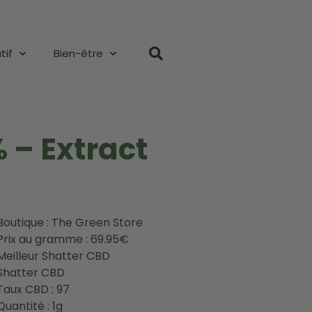
tif
Bien-être
 – Extract
Boutique : The Green Store
Prix au gramme : 69.95€
Meilleur Shatter CBD
Shatter CBD
Taux CBD : 97
Quantité : 1g