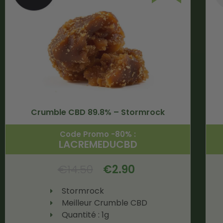
Crumble CBD 89.8% – Stormrock
Code Promo -80% :
LACREMEDUCBD
€
14.50
€
2.90
Stormrock
Meilleur Crumble CBD
Quantité : 1g