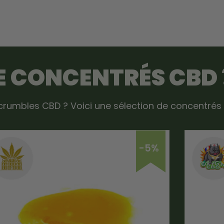
E CONCENTRÉS CBD 
crumbles CBD ? Voici une sélection de concentrés 
-5%