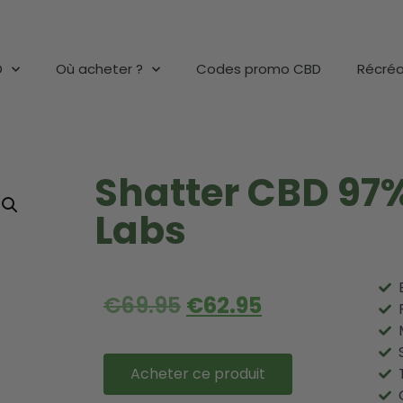
D
Où acheter ?
Codes promo CBD
Récréa
Shatter CBD 97%
Labs
€
69.95
€
62.95
Acheter ce produit