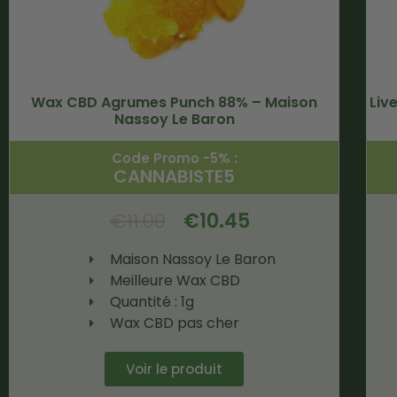
Wax CBD Agrumes Punch 88% – Maison
Liv
Nassoy Le Baron
Code Promo -5% :
CANNABISTE5
€
11.00
€
10.45
Maison Nassoy Le Baron
Meilleure Wax CBD
Quantité : 1g
Wax CBD pas cher
Voir le produit