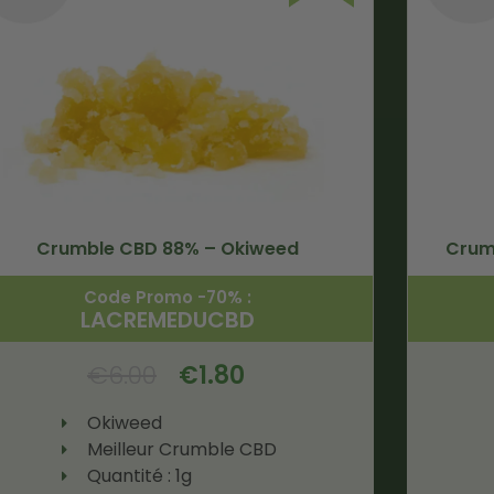
Crumble CBD 88% – Okiweed
Crum
Code Promo -70% :
LACREMEDUCBD
€
6.00
€
1.80
Okiweed
Meilleur Crumble CBD
Quantité : 1g