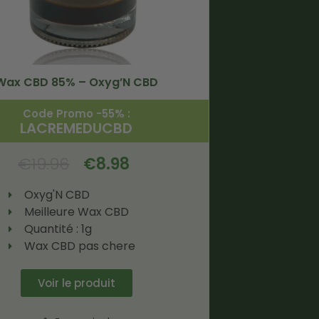
Wax CBD 85% – Oxyg’N CBD
Code Promo -55% :
LACREMEDUCBD
€
19.96
€
8.98
Oxyg'N CBD
Meilleure Wax CBD
Quantité : 1g
Wax CBD pas chere
Voir le produit