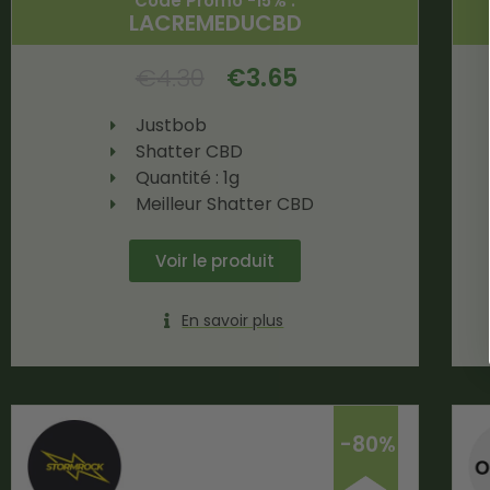
Code Promo -15% :
LACREMEDUCBD
€
4.30
€
3.65
Justbob
Shatter CBD
Quantité : 1g
Meilleur Shatter CBD
Voir le produit
En savoir plus
-80%