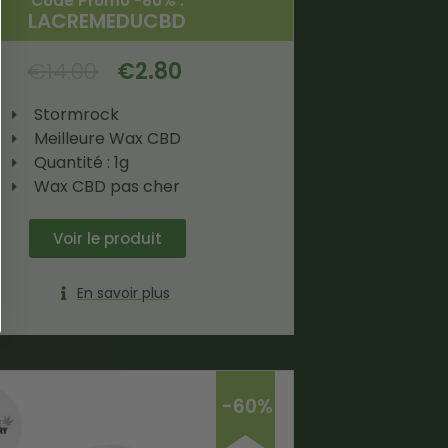
Code Promo -80% :
LACREMEDUCBD
€
14.00
€
2.80
Stormrock
Meilleure Wax CBD
Quantité : 1g
Wax CBD pas cher
Voir le produit
En savoir plus
-60%