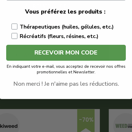
Code Promo -70% :
LACREMEDUCBD
Vous préférez les produits :
€
14.01
€
4.20
Thérapeutiques (huiles, gélules, etc.)
CBD Purple
Récréatifs (fleurs, résines, etc.)
Wax CBD
Quantité : 1g
RECEVOIR MON CODE
Wax CBD pas cher
En indiquant votre e-mail, vous acceptez de recevoir nos offres
Voir le produit
promotionnelles et Newsletter.
Non merci ! Je n'aime pas les réductions.
En savoir plus
-70%