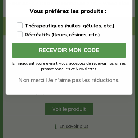
Fleur AK-47 CBD+ Greenhouse 27% – Weed Side
Story
Vous préférez les produits :
Code Promo -60% :
Thérapeutiques (huiles, gélules, etc.)
LACREMEDUCBD
Récréatifs (fleurs, résines, etc.)
€
8.00
RECEVOIR MON CODE
€
3.20
En indiquant votre e-mail, vous acceptez de recevoir nos offres
promotionnelles et Newsletter.
Weed Side Story
Fleur Ak47
Non merci ! Je n'aime pas les réductions.
Quantité : 1g
THV+
Voir le produit
En savoir plus