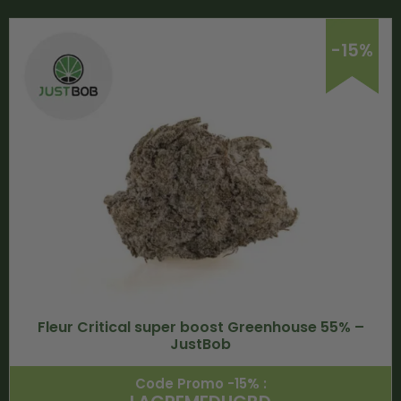
-15%
Fleur Critical super boost Greenhouse 55% –
JustBob
Code Promo -15% :