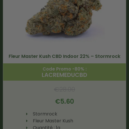
Fleur Master Kush CBD Indoor 22% – Stormrock
Code Promo -80% :
LACREMEDUCBD
€
28.00
€
5.60
Stormrock
Fleur Master Kush
Quantité : 1g