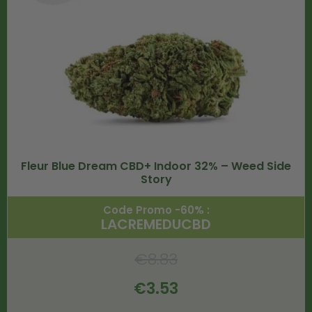
Fleur Blue Dream CBD+ Indoor 32% – Weed Side
Story
Code Promo -60% :
LACREMEDUCBD
€
8.83
€
3.53