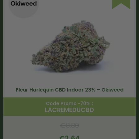
Fleur Harlequin CBD Indoor 23% – Okiweed
Code Promo -70% :
LACREMEDUCBD
€
8.80
€
2.64