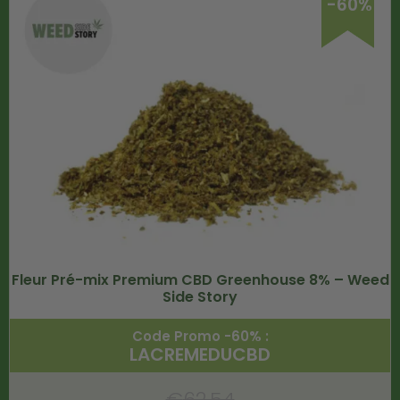
-60%
Fleur Pré-mix Premium CBD Greenhouse 8% – Weed
Side Story
Code Promo -60% :
LACREMEDUCBD
€
62.54