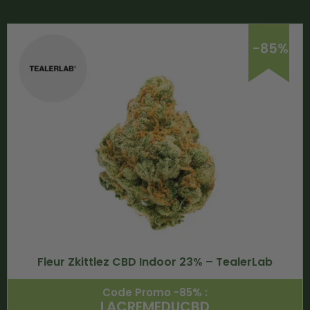
-85%
Fleur Zkittlez CBD Indoor 23% – TealerLab
Code Promo -85% :
LACREMEDUCBD