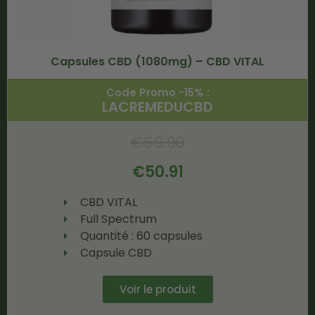
Capsules CBD (1080mg) – CBD VITAL
Code Promo -15% :
LACREMEDUCBD
€
59.90
€
50.91
CBD VITAL
Full Spectrum
Quantité : 60 capsules
Capsule CBD
Voir le produit