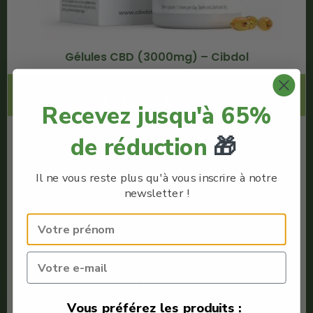
Gélules CBD (3000mg) – Cibdol
Code Promo -10% :
LACREMEDUCBD10
Recevez jusqu'à 65%
€
165.00
de réduction
🎁
€
148.50
Il ne vous reste plus qu'à vous inscrire à notre
newsletter !
Cibdol
Full Spectrum
Quantité : 60 capsules
Meilleure Gélule CBD
Voir le produit
Vous préférez les produits :