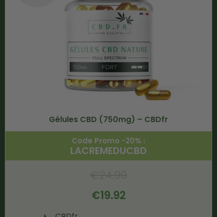
Gélules CBD (750mg) – CBDfr
Code Promo -20% :
LACREMEDUCBD
€
24.90
€
19.92
CBDfr