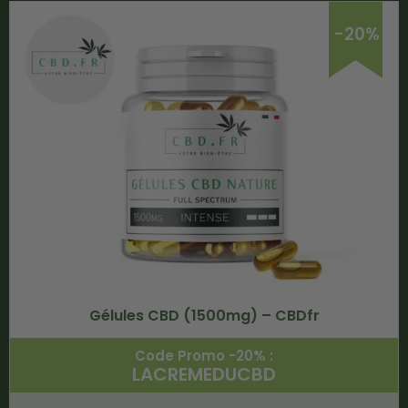
-20%
Gélules CBD (1500mg) – CBDfr
Code Promo -20% :
LACREMEDUCBD