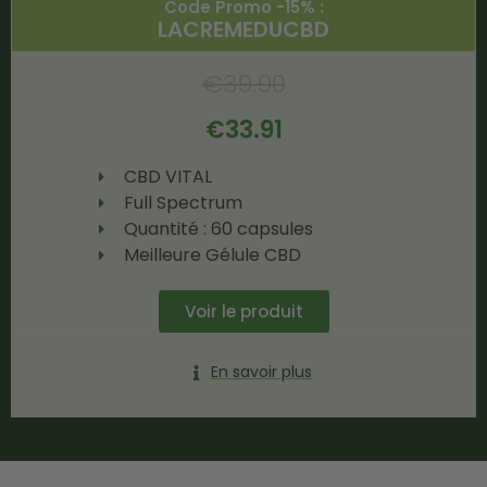
Code Promo -15% :
LACREMEDUCBD
€
39.90
€
33.91
CBD VITAL
Full Spectrum
Quantité : 60 capsules
Meilleure Gélule CBD
Voir le produit
En savoir plus