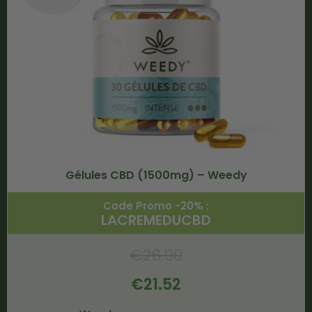
Gélules CBD (1500mg) – Weedy
Code Promo -20% :
LACREMEDUCBD
€
26.90
€
21.52