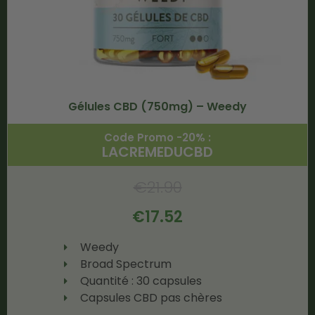
Gélules CBD (750mg) – Weedy
Code Promo -20% :
LACREMEDUCBD
€
21.90
€
17.52
Weedy
Broad Spectrum
Quantité : 30 capsules
Capsules CBD pas chères