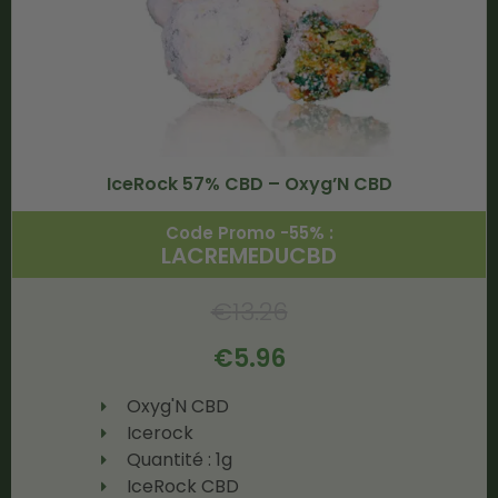
IceRock 57% CBD – Oxyg’N CBD
Code Promo -55% :
LACREMEDUCBD
€
13.26
€
5.96
Oxyg'N CBD
Icerock
Quantité : 1g
IceRock CBD