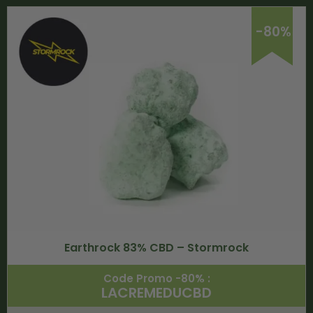
-80%
Earthrock 83% CBD – Stormrock
Code Promo -80% :
LACREMEDUCBD