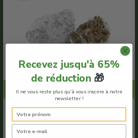
Recevez jusqu'à 65%
Icerock 88% CBD – Weed Side Story
de réduction
🎁
Code Promo -60% :
LACREMEDUCBD
Il ne vous reste plus qu'à vous inscrire à notre
newsletter !
€
8.00
€
3.20
Weed Side Story