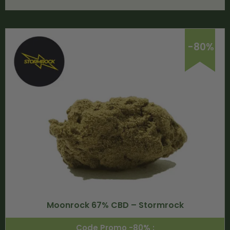
-80%
Moonrock 67% CBD – Stormrock
Code Promo -80% :