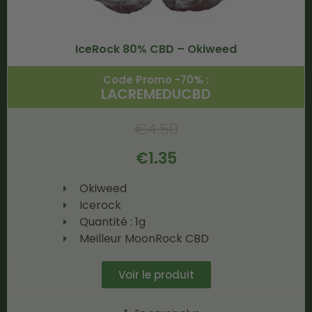
IceRock 80% CBD – Okiweed
Code Promo -70% :
LACREMEDUCBD
€
4.50
€
1.35
Okiweed
Icerock
Quantité : 1g
Meilleur MoonRock CBD
Voir le produit