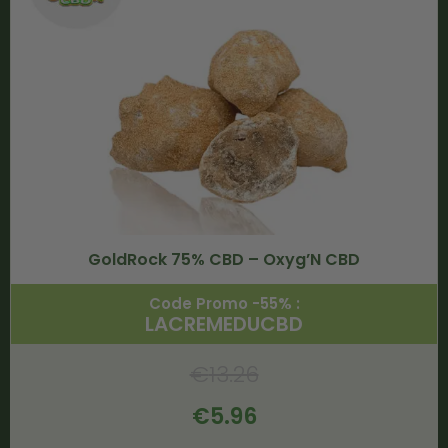
GoldRock 75% CBD – Oxyg’N CBD
Code Promo -55% :
LACREMEDUCBD
€
13.26
€
5.96