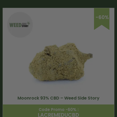
-60%
Moonrock 93% CBD – Weed Side Story
Code Promo -60% :
LACREMEDUCBD