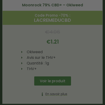
Moonrock 79% CBD+ – Okiweed
Code Promo -70% :
LACREMEDUCBD
€
4.06
€
1.21
Okiweed
Avis sur le THV+
Quantité : 1g
THV+
Voir le produit
En savoir plus