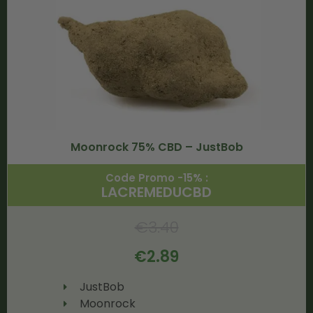
Moonrock 75% CBD – JustBob
Code Promo -15% :
LACREMEDUCBD
€
3.40
€
2.89
JustBob
Moonrock