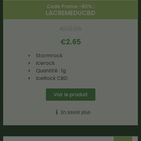
Code Promo -80% :
LACREMEDUCBD
€
13.25
€
2.65
Stormrock
Icerock
Quantité : 1g
IceRock CBD
Voir le produit
En savoir plus