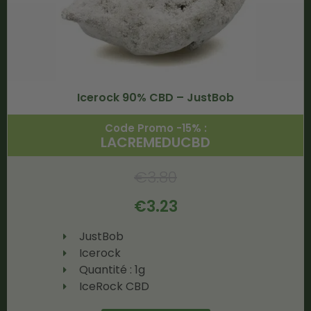
Icerock 90% CBD – JustBob
Code Promo -15% :
LACREMEDUCBD
€
3.80
€
3.23
JustBob
Icerock
Quantité : 1g
IceRock CBD