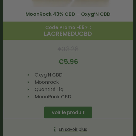
MoonRock 43% CBD – Oxyg’N CBD
Code Promo -55% :
LACREMEDUCBD
€
13.26
€
5.96
Oxyg'N CBD
Moonrock
Quantité : 1g
MoonRock CBD
Voir le produit
En savoir plus