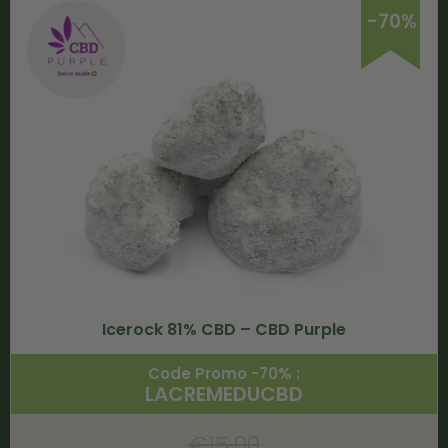
-70%
Icerock 81% CBD – CBD Purple
Code Promo -70% :
LACREMEDUCBD
€
15.90