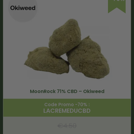
MoonRock 71% CBD – Okiweed
Code Promo -70% :
LACREMEDUCBD
€
4.50