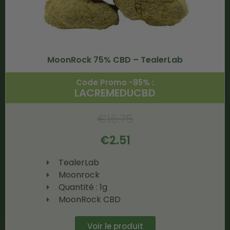
MoonRock 75% CBD – TealerLab
Code Promo -85% :
LACREMEDUCBD
€
16.75
€
2.51
TealerLab
Moonrock
Quantité : 1g
MoonRock CBD
Voir le produit