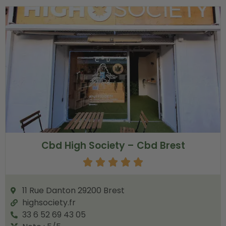
Cbd High Society – Cbd Brest





11 Rue Danton 29200 Brest
highsociety.fr
33 6 52 69 43 05