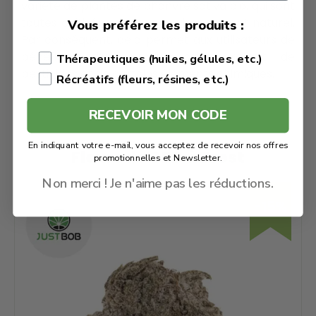
variété de plantes de chanvre sativa bio, qui sont
toutes cultivées dans un environnement naturel.
Vous préférez les produits :
Par conséquent, cela permet aux utilisateurs de
bénéficier d’un produit sain, exempt de
Thérapeutiques (huiles, gélules, etc.)
pesticides et de certains éléments chimiques.
Récréatifs (fleurs, résines, etc.)
RECEVOIR MON CODE
En indiquant votre e-mail, vous acceptez de recevoir nos offres
Fleurs de CBD à Brest
promotionnelles et Newsletter.
Non merci ! Je n'aime pas les réductions.
-15%