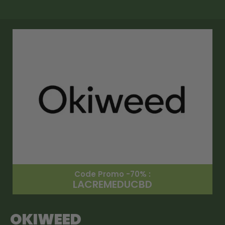
Code Promo -70% :
LACREMEDUCBD
OKIWEED