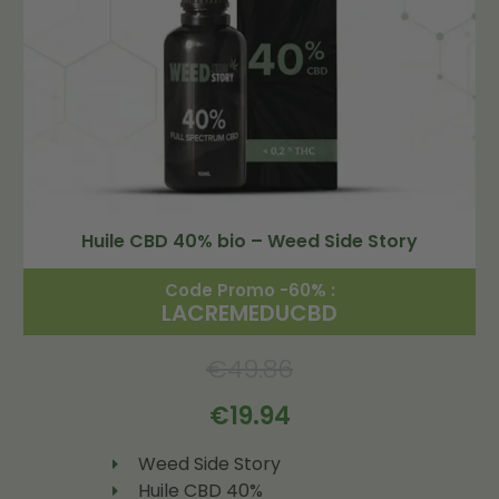
Huile CBD 40% bio – Weed Side Story
Code Promo -60% :
LACREMEDUCBD
€
49.86
€
19.94
Weed Side Story
Huile CBD 40%