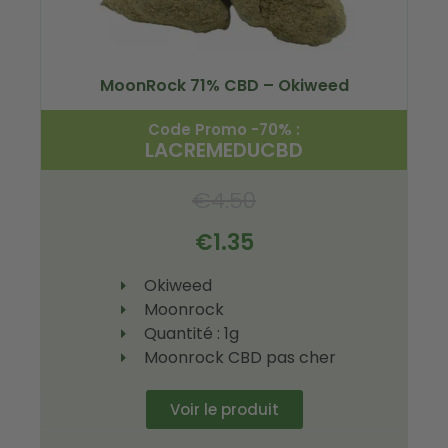
MoonRock 71% CBD – Okiweed
Code Promo -70% :
LACREMEDUCBD
€
4.50
€
1.35
Okiweed
Moonrock
Quantité : 1g
Moonrock CBD pas cher
Voir le produit