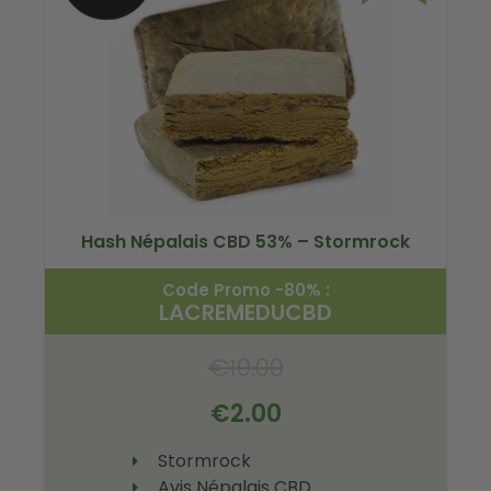
Hash Népalais CBD 53% – Stormrock
Code Promo -80% :
LACREMEDUCBD
€
10.00
€
2.00
Stormrock
Avis Népalais CBD