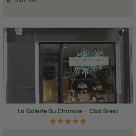
Note : 5/5
La Galerie Du Chanvre – Cbd Brest




