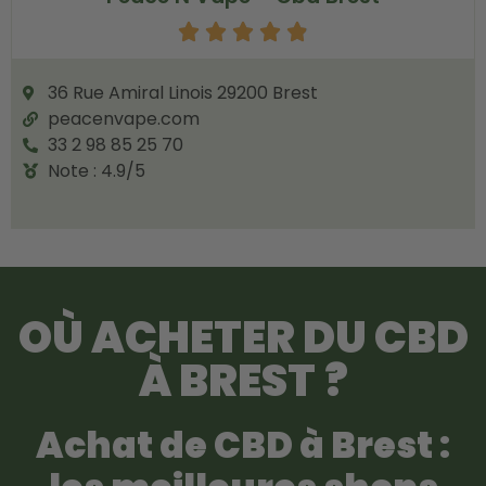





36 Rue Amiral Linois 29200 Brest
peacenvape.com
33 2 98 85 25 70
Note : 4.9/5
OÙ ACHETER DU CBD
À BREST ?
Achat de CBD à Brest :