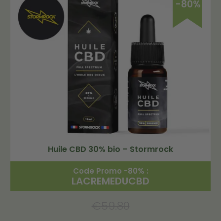
-80%
Huile CBD 30% bio – Stormrock
Code Promo -80% :
LACREMEDUCBD
€
59.80