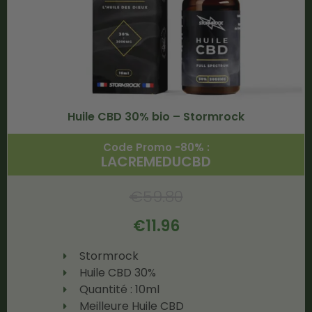
Huile CBD 30% bio – Stormrock
Code Promo -80% :
LACREMEDUCBD
€
59.80
€
11.96
Stormrock
Huile CBD 30%
Quantité : 10ml
Meilleure Huile CBD