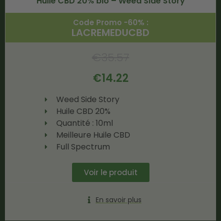
Huile CBD 20% bio – Weed Side Story
Code Promo -60% :
LACREMEDUCBD
€
35.57
€
14.22
Weed Side Story
Huile CBD 20%
Quantité : 10ml
Meilleure Huile CBD
Full Spectrum
Voir le produit
En savoir plus