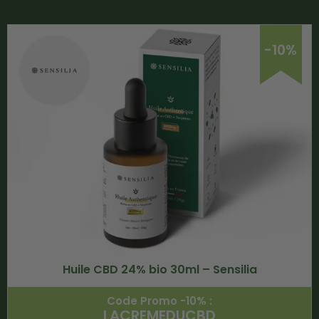
-10%
Huile CBD 24% bio 30ml – Sensilia
Code Promo -10% :
LACREMEDUCBD