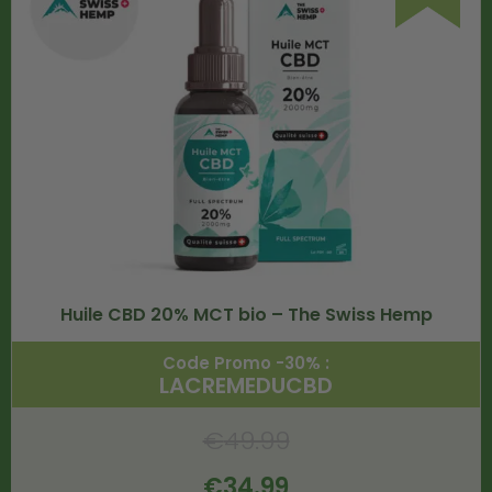
Huile CBD 20% MCT bio – The Swiss Hemp
Code Promo -30% :
LACREMEDUCBD
€
49.99
€
34.99