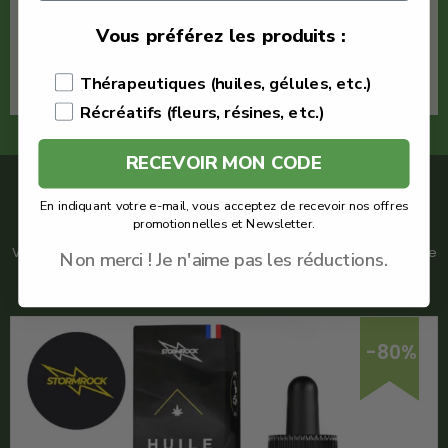
Voir le produit
Vous préférez les produits :
En savoir plus
Thérapeutiques (huiles, gélules, etc.)
Récréatifs (fleurs, résines, etc.)
RECEVOIR MON CODE
UNE AUTRE
HUILE CBD
?
En indiquant votre e-mail, vous acceptez de recevoir nos offres
promotionnelles et Newsletter.
Vous souhaitez découvrir plus d’huiles de cannabidiol ? Voici une
Non merci ! Je n'aime pas les réductions.
sélection d’huiles de CBD que vous pourriez apprécier :
-80%