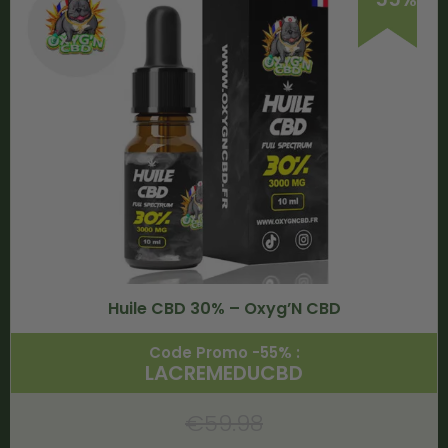
Huile CBD 30% – Oxyg’N CBD
Code Promo -55% :
LACREMEDUCBD
€
59.98