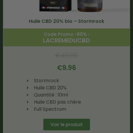
Huile CBD 20% bio – Stormrock
Code Promo -80% :
LACREMEDUCBD
€
49.80
€
9.96
Stormrock
Huile CBD 20%
Quantité : 10ml
Huile CBD pas chère
Full Spectrum
Voir le produit