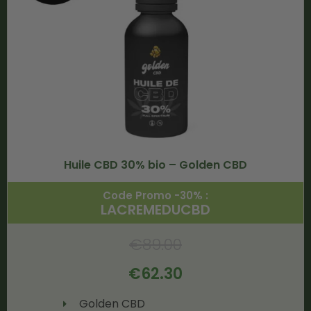
Huile CBD 30% bio – Golden CBD
Code Promo -30% :
LACREMEDUCBD
€
89.00
€
62.30
Golden CBD