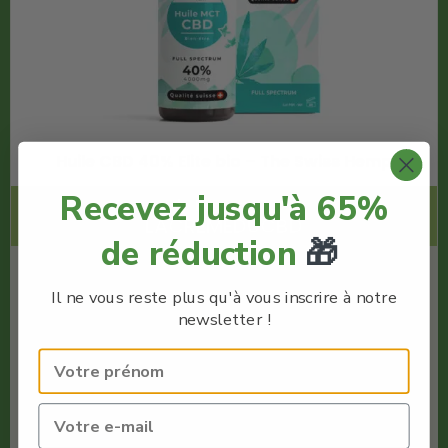
Huile CBD 40% Elite bio – The Swiss Hemp
Recevez jusqu'à 65%
Code Promo -30% :
LACREMEDUCBD
de réduction
🎁
€
69.99
Il ne vous reste plus qu'à vous inscrire à notre
€
48.99
newsletter !
The Swiss Hemp
Huile CBD forte