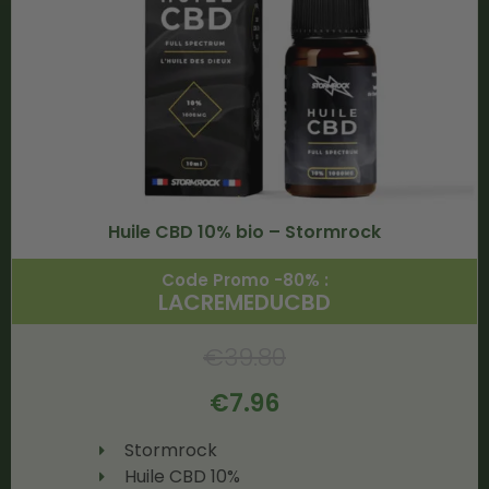
Huile CBD 10% bio – Stormrock
Code Promo -80% :
LACREMEDUCBD
€
39.80
€
7.96
Stormrock
Huile CBD 10%