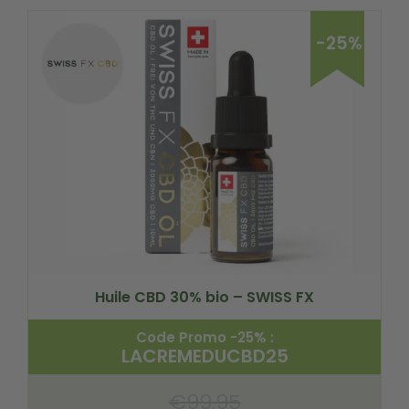
-25%
Huile CBD 30% bio – SWISS FX
Code Promo -25% :
LACREMEDUCBD25
€
99.95