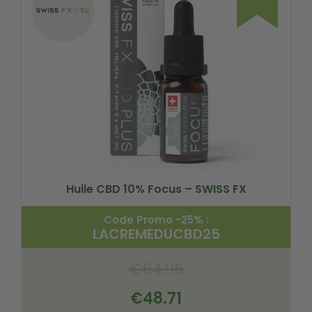
Huile CBD 10% Focus – SWISS FX
Code Promo -25% :
LACREMEDUCBD25
€
64.95
€
48.71