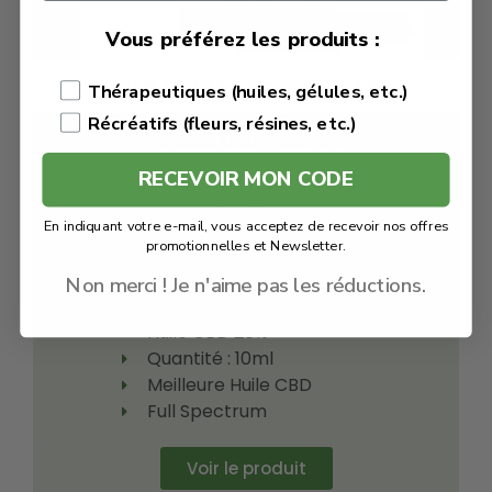
Vous préférez les produits :
Huile CBD 20% bio – SWISS FX
Thérapeutiques (huiles, gélules, etc.)
Récréatifs (fleurs, résines, etc.)
Code Promo -25% :
LACREMEDUCBD25
RECEVOIR MON CODE
€
79.95
En indiquant votre e-mail, vous acceptez de recevoir nos offres
promotionnelles et Newsletter.
€
59.96
Non merci ! Je n'aime pas les réductions.
SWISS FX
Huile CBD 20%
Quantité : 10ml
Meilleure Huile CBD
Full Spectrum
Voir le produit