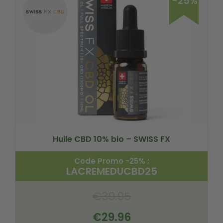
-25%
Huile CBD 10% bio – SWISS FX
Code Promo -25% :
LACREMEDUCBD25
€
39.95
€
29.96