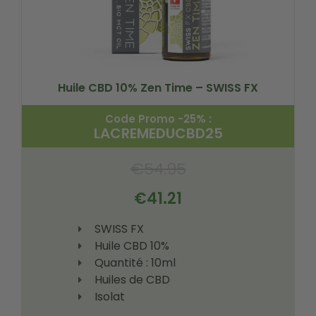
Huile CBD 10% Zen Time – SWISS FX
Code Promo -25% :
LACREMEDUCBD25
€
54.95
€
41.21
SWISS FX
Huile CBD 10%
Quantité : 10ml
Huiles de CBD
Isolat