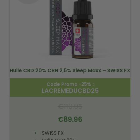
Huile CBD 20% CBN 2,5% Sleep Maxx – SWISS FX
Code Promo -25% :
LACREMEDUCBD25
€
119.95
€
89.96
SWISS FX