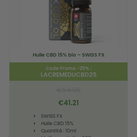
Huile CBD 15% bio – SWISS FX
Code Promo -25% :
LACREMEDUCBD25
€
54.95
€
41.21
SWISS FX
Huile CBD 15%
Quantité : 10ml