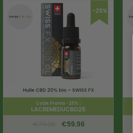
-25%
Huile CBD 20% bio – SWISS FX
Code Promo -25% :
LACREMEDUCBD25
€
79.95
€
59.96