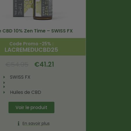
e CBD 10% Zen Time – SWISS FX
Code Promo -25% :
LACREMEDUCBD25
€
54.95
€
41.21
SWISS FX
Huiles de CBD
Voir le produit
En savoir plus