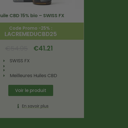
uile CBD 15% bio – SWISS FX
Code Promo -25% :
LACREMEDUCBD25
€
54.95
€
41.21
SWISS FX
Meilleures Huiles CBD
Voir le produit
En savoir plus