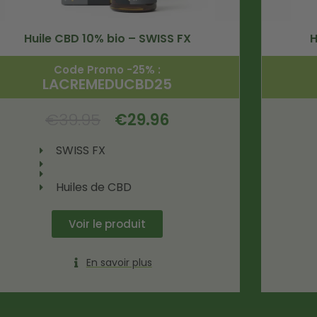
Huile CBD 10% bio – SWISS FX
H
Code Promo -25% :
LACREMEDUCBD25
€
39.95
€
29.96
SWISS FX
Huiles de CBD
Voir le produit
En savoir plus