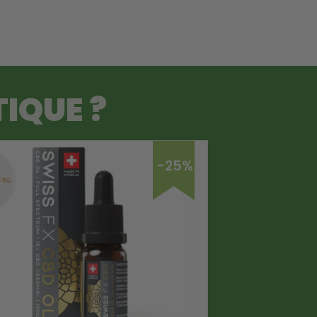
IQUE ?
-25%