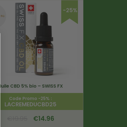
-25%
Huile CBD 5% bio – SWISS FX
Code Promo -25% :
LACREMEDUCBD25
€
19.95
€
14.96