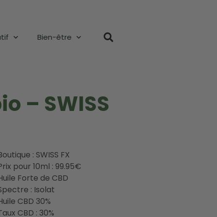
tif
Bien-être
io – SWISS
Boutique : SWISS FX
Prix pour 10ml : 99.95€
Huile Forte de CBD
Spectre : Isolat
Huile CBD 30%
Taux CBD : 30%