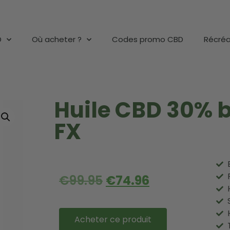
D
Où acheter ?
Codes promo CBD
Récréa
Huile CBD 30% b
FX
€
99.95
€
74.96
Acheter ce produit