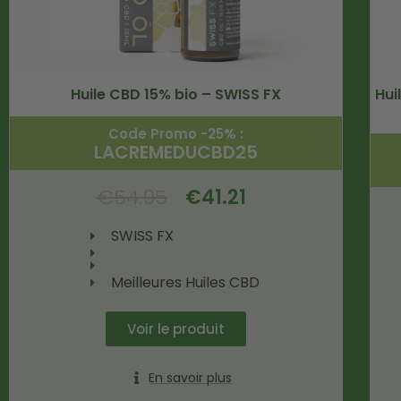
Huile CBD 15% bio – SWISS FX
Hui
Code Promo -25% :
LACREMEDUCBD25
€
54.95
€
41.21
SWISS FX
Meilleures Huiles CBD
Voir le produit
En savoir plus