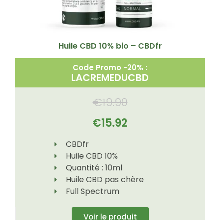
Huile CBD 10% bio – CBDfr
Code Promo -20% :
LACREMEDUCBD
€
19.90
€
15.92
CBDfr
Huile CBD 10%
Quantité : 10ml
Huile CBD pas chère
Full Spectrum
Voir le produit