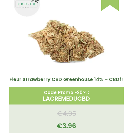
Fleur Strawberry CBD Greenhouse 14% – CBDfr
Code Promo -20% :
LACREMEDUCBD
€
4.95
€
3.96