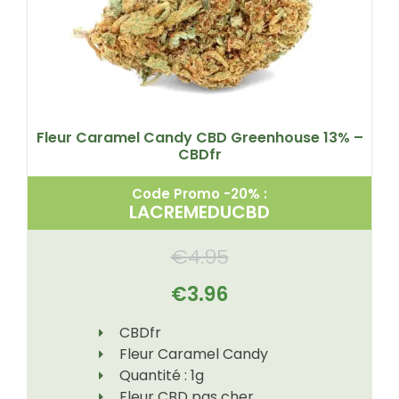
Fleur Caramel Candy CBD Greenhouse 13% –
CBDfr
Code Promo -20% :
LACREMEDUCBD
€
4.95
€
3.96
CBDfr
Fleur Caramel Candy
Quantité : 1g
Fleur CBD pas cher