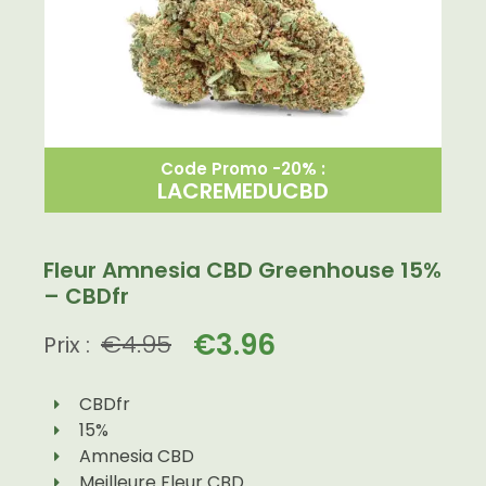
Code Promo -20% :
LACREMEDUCBD
Fleur Amnesia CBD Greenhouse 15%
– CBDfr
€
3.96
€
4.95
Prix :
CBDfr
15%
Amnesia CBD
Meilleure Fleur CBD