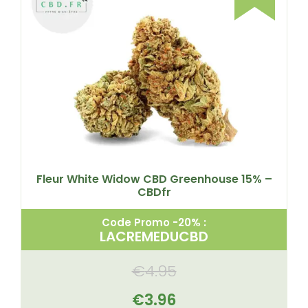
Fleur White Widow CBD Greenhouse 15% –
CBDfr
Code Promo -20% :
LACREMEDUCBD
€
4.95
€
3.96