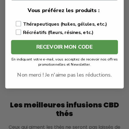
€
9.90
Vous préférez les produits :
€
7.92
Thérapeutiques (huiles, gélules, etc.)
Herboristerie Alexandra
Tisane
Récréatifs (fleurs, résines, etc.)
Quantité : 30g
Tisane CBD
RECEVOIR MON CODE
En indiquant votre e-mail, vous acceptez de recevoir nos offres
Voir le produit
promotionnelles et Newsletter.
Non merci ! Je n'aime pas les réductions.
En savoir plus
Les meilleures infusions CBD
thés
Ceux qui aiment les thés ne seront pas laissés de