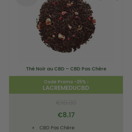
Thé Noir au CBD – CBD Pas Chère
Code Promo -25% :
LACREMEDUCBD
€
10.90
€
8.17
CBD Pas Chère