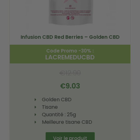
Infusion CBD Red Berries – Golden CBD
Code Promo -30% :
LACREMEDUCBD
€
12.90
€
9.03
Golden CBD
Tisane
Quantité : 25g
Meilleure tisane CBD
Voir le produit