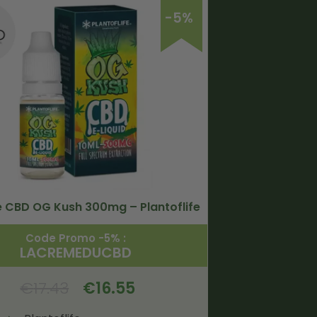
-5%
de CBD OG Kush 300mg – Plantoflife
Code Promo -5% :
LACREMEDUCBD
€
17.43
€
16.55