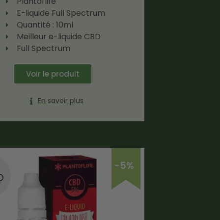
Plantoflife
E-liquide Full Spectrum
Quantité : 10ml
Meilleur e-liquide CBD
Full Spectrum
Voir le produit
En savoir plus
-5%