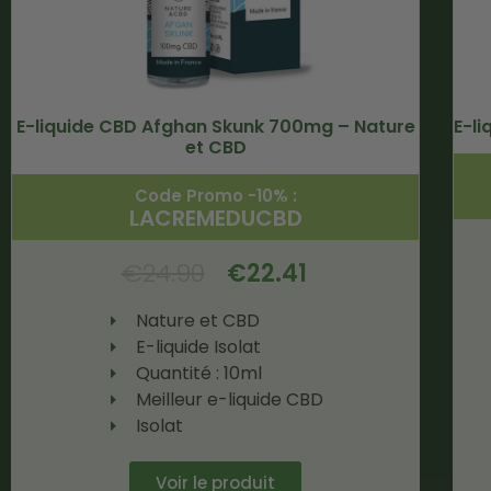
E-liquide CBD Afghan Skunk 700mg – Nature
E-l
et CBD
Code Promo -10% :
LACREMEDUCBD
€
24.90
€
22.41
Nature et CBD
E-liquide Isolat
Quantité : 10ml
Meilleur e-liquide CBD
Isolat
Voir le produit