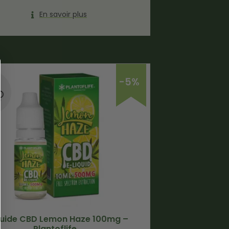
En savoir plus
-5%
quide CBD Lemon Haze 100mg –
Plantoflife