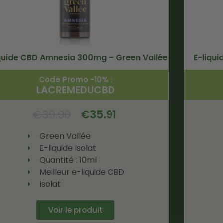
iquide CBD Amnesia 300mg – Green Vallée
E-liqu
Code Promo -10% :
LACREMEDUCBD
€
39.90
€
35.91
Green Vallée
E-liquide Isolat
Quantité : 10ml
Meilleur e-liquide CBD
Isolat
Voir le produit