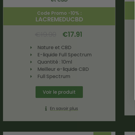
Code Promo -10% :
LACREMEDUCBD
€
19.90
€
17.91
Nature et CBD
E-liquide Full Spectrum
Quantité : 10ml
Meilleur e-liquide CBD
Full Spectrum
Voir le produit
En savoir plus