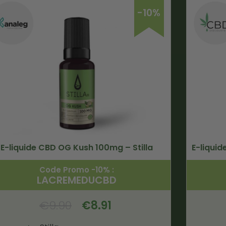
-10%
E-liquide CBD OG Kush 100mg – Stilla
E-liqui
Code Promo -10% :
LACREMEDUCBD
€
9.90
€
8.91