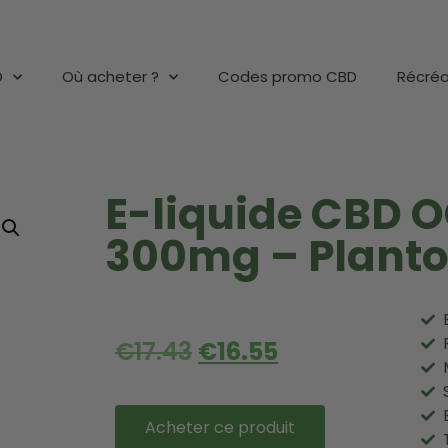
D
Où acheter ?
Codes promo CBD
Récréa
E-liquide CBD 
300mg – Plantof
€
17.43
€
16.55
Acheter ce produit