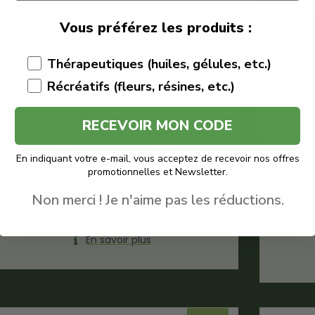
Code Promo -10% :
Vous préférez les produits :
LACREMEDUCBD
Thérapeutiques (huiles, gélules, etc.)
€
39.90
€
35.91
Récréatifs (fleurs, résines, etc.)
Green Vallée
E-liquide Isolat
RECEVOIR MON CODE
Quantité : 10ml
Meilleur e-liquide CBD
En indiquant votre e-mail, vous acceptez de recevoir nos offres
Isolat
promotionnelles et Newsletter.
Non merci ! Je n'aime pas les réductions.
Voir le produit
En savoir plus