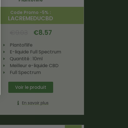
Code Promo -5% :
LACREMEDUCBD
€
9.03
€
8.57
Plantoflife
E-liquide Full Spectrum
Quantité : 10ml
Meilleur e-liquide CBD
Full Spectrum
Voir le produit
En savoir plus