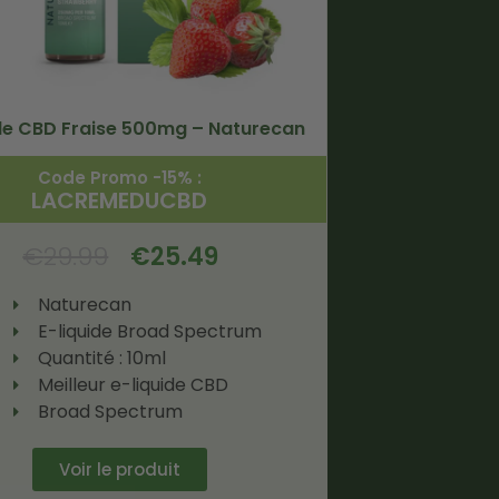
ide CBD Fraise 500mg – Naturecan
Code Promo -15% :
LACREMEDUCBD
€
29.99
€
25.49
Naturecan
E-liquide Broad Spectrum
Quantité : 10ml
Meilleur e-liquide CBD
Broad Spectrum
Voir le produit