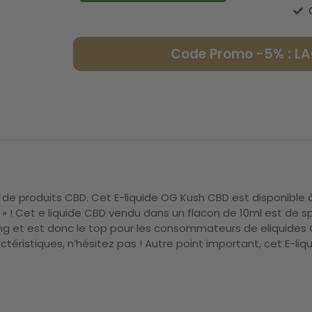
Code Promo -5% : 
e produits CBD. Cet E-liquide OG Kush CBD est disponible à
» ! Cet e liquide CBD vendu dans un flacon de 10ml est de sp
 et est donc le top pour les consommateurs de eliquides 
téristiques, n’hésitez pas ! Autre point important, cet E-li