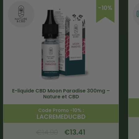
-10%
E-liquide CBD Moon Paradise 300mg –
Nature et CBD
Code Promo -10% :
LACREMEDUCBD
€
14.90
€
13.41