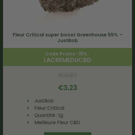
Fleur Critical super boost Greenhouse 55% –
JustBob
Code Promo -15% :
LACREMEDUCBD
€
3.80
€
3.23
JustBob
Fleur Critical
Quantité : 1g
Meilleure Fleur CBD