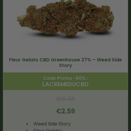
Fleur Gelato CBD Greenhouse 27% – Weed Side
Story
Code Promo -60% :
LACREMEDUCBD
€
6.48
€
2.59
Weed Side Story
Fleur Gelato