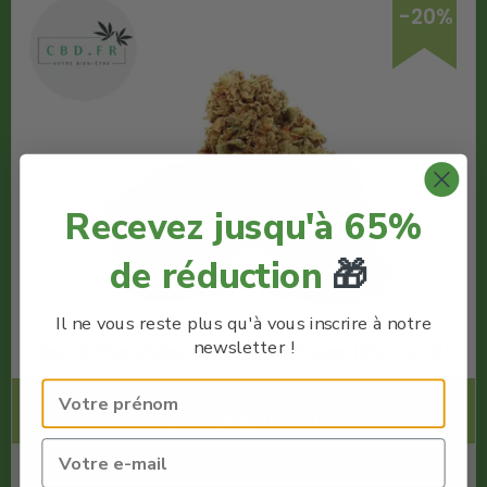
-20%
Recevez jusqu'à 65%
de réduction
🎁
Il ne vous reste plus qu'à vous inscrire à notre
newsletter !
Fleur White Widow CBD Greenhouse 15% – CBDfr
Code Promo -20% :
LACREMEDUCBD
€
4.95