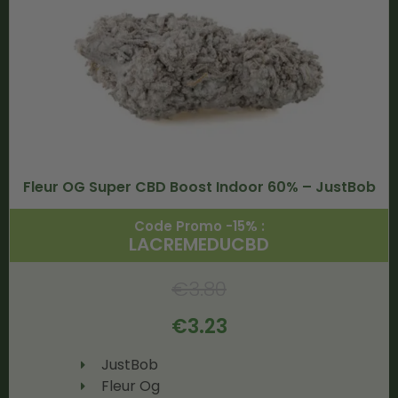
Fleur OG Super CBD Boost Indoor 60% – JustBob
Code Promo -15% :
LACREMEDUCBD
€
3.80
€
3.23
JustBob
Fleur Og