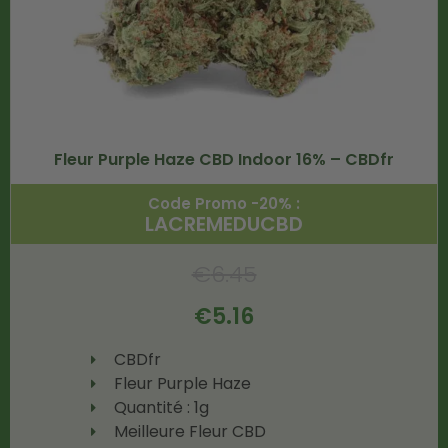
Fleur Purple Haze CBD Indoor 16% – CBDfr
Code Promo -20% :
LACREMEDUCBD
€
6.45
€
5.16
CBDfr
Fleur Purple Haze
Quantité : 1g
Meilleure Fleur CBD