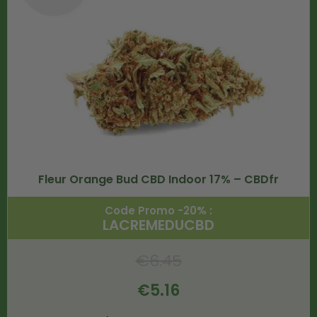
Fleur Orange Bud CBD Indoor 17% – CBDfr
Code Promo -20% :
LACREMEDUCBD
€
6.45
€
5.16