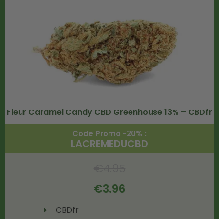
Fleur Caramel Candy CBD Greenhouse 13% – CBDfr
Code Promo -20% :
LACREMEDUCBD
€
4.95
€
3.96
CBDfr