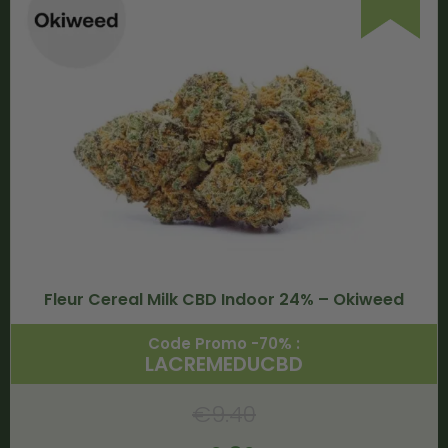
Fleur Cereal Milk CBD Indoor 24% – Okiweed
Code Promo -70% :
LACREMEDUCBD
€
9.40