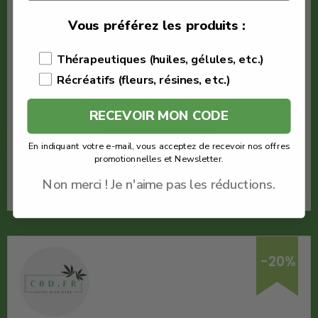
€
3.96
Vous préférez les produits :
CBDfr
Thérapeutiques (huiles, gélules, etc.)
Fleur White Widow
Récréatifs (fleurs, résines, etc.)
Quantité : 1g
Fleur CBD pas cher
RECEVOIR MON CODE
Voir le produit
En indiquant votre e-mail, vous acceptez de recevoir nos offres
promotionnelles et Newsletter.
En savoir plus
Non merci ! Je n'aime pas les réductions.
-20%