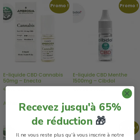
Promo !
Promo !
E-liquide CBD Cannabis
E-liquide CBD Menthe
50mg – Enecta
1500mg – Cibdol
€
11.90
€
10.71
€
99.95
€
89.95
Acheter cet E-liquide
Acheter cet E-liquide
Recevez jusqu'à 65%
de réduction
🎁
Promo !
Promo !
Il ne vous reste plus qu'à vous inscrire à notre