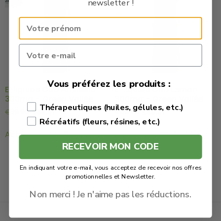
newsletter !
Vous préférez les produits :
E-liquide CBD Amnesia
E-liquide CBD Lemon
300mg – Green Vallée
300mg – Green Vallée
Thérapeutiques (huiles, gélules, etc.)
€
39.90
€
35.91
€
39.90
€
35.91
Récréatifs (fleurs, résines, etc.)
Acheter cet E-liquide
Acheter cet E-liquide
RECEVOIR MON CODE
En indiquant votre e-mail, vous acceptez de recevoir nos offres
promotionnelles et Newsletter.
Non merci ! Je n'aime pas les réductions.