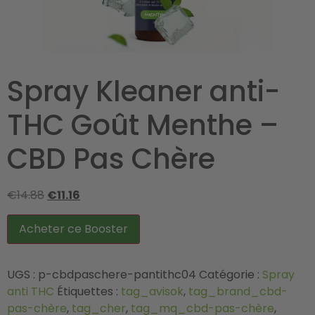
Spray Kleaner anti-
THC Goût Menthe –
CBD Pas Chère
€
14.88
€
11.16
Acheter ce Booster
UGS :
p-cbdpaschere-pantithc04
Catégorie :
Spray
anti THC
Étiquettes :
tag_avisok
,
tag_brand_cbd-
pas-chère
,
tag_cher
,
tag_mq_cbd-pas-chère
,