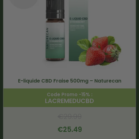
E-liquide CBD Fraise 500mg – Naturecan
Code Promo -15% :
LACREMEDUCBD
€
29.99
€
25.49