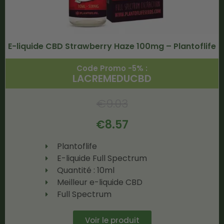
E-liquide CBD Strawberry Haze 100mg – Plantoflife
Code Promo -5% :
LACREMEDUCBD
€
9.03
€
8.57
Plantoflife
E-liquide Full Spectrum
Quantité : 10ml
Meilleur e-liquide CBD
Full Spectrum
Voir le produit