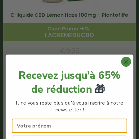
E-liquide CBD Lemon Haze 100mg – Plantoflife
Code Promo -5% :
LACREMEDUCBD
€
9.03
€
8.57
Recevez jusqu'à 65%
Plantoflife
E-liquide Full Spectrum
de réduction
🎁
Quantité : 10ml
Meilleur e-liquide CBD
Il ne vous reste plus qu'à vous inscrire à notre
Full Spectrum
newsletter !
Voir le produit