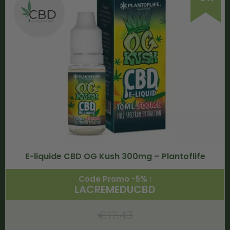
E-liquide CBD OG Kush 300mg – Plantoflife
Code Promo -5% :
LACREMEDUCBD
€
17.43