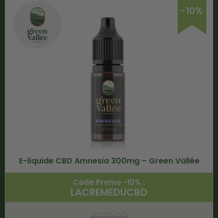
-10%
E-liquide CBD Amnesia 300mg – Green Vallée
Code Promo -10% :
LACREMEDUCBD
€
39.90