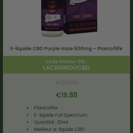
E-liquide CBD Purple Haze 500mg – Plantoflife
Code Promo -5% :
LACREMEDUCBD
€
20.93
€
19.88
Plantoflife
E-liquide Full Spectrum
Quantité : 10ml
Meilleur e-liquide CBD