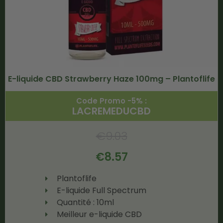
E-liquide CBD Strawberry Haze 100mg – Plantoflife
Code Promo -5% :
LACREMEDUCBD
€
9.03
€
8.57
Plantoflife
E-liquide Full Spectrum
Quantité : 10ml
Meilleur e-liquide CBD