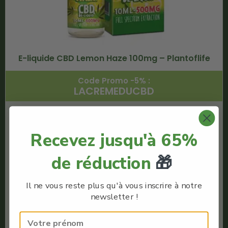
E-liquide CBD Lemon Haze 100mg – Plantoflife
Code Promo -5% :
LACREMEDUCBD
€
9.03
Recevez jusqu'à 65%
€
8.57
de réduction
🎁
Plantoflife
E-liquide Full Spectrum
Quantité : 10ml
Il ne vous reste plus qu'à vous inscrire à notre
Meilleur e-liquide CBD
newsletter !
Full Spectrum