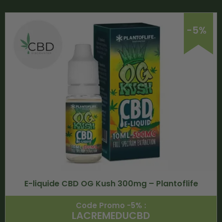
-5%
E-liquide CBD OG Kush 300mg – Plantoflife
Code Promo -5% :
LACREMEDUCBD