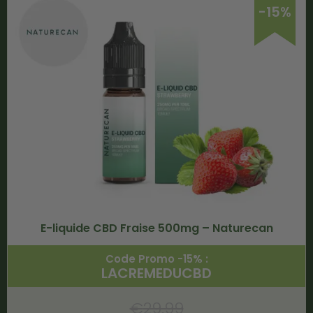
-15%
E-liquide CBD Fraise 500mg – Naturecan
Code Promo -15% :
LACREMEDUCBD
€
29.99