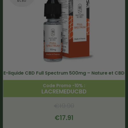
E-liquide CBD Full Spectrum 500mg – Nature et CBD
Code Promo -10% :
LACREMEDUCBD
€
19.90
€
17.91