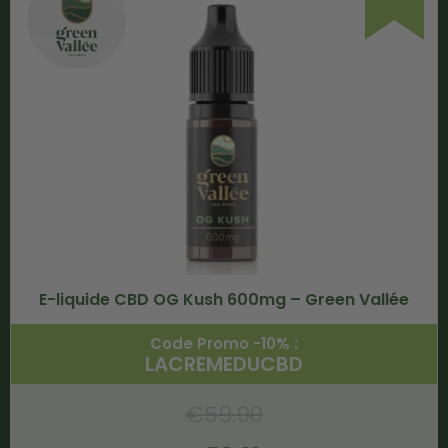
E-liquide CBD OG Kush 600mg – Green Vallée
Code Promo -10% :
LACREMEDUCBD
€
59.90