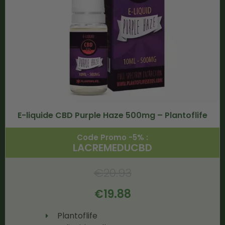
E-liquide CBD Purple Haze 500mg – Plantoflife
Code Promo -5% :
LACREMEDUCBD
€
20.93
€
19.88
Plantoflife