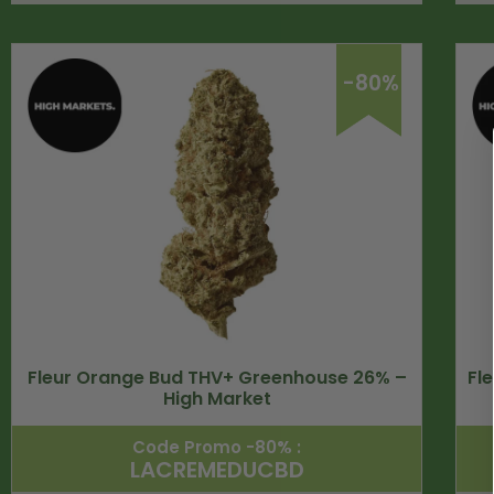
-80%
Fleur Orange Bud THV+ Greenhouse 26% –
Fl
High Market
Code Promo -80% :
LACREMEDUCBD