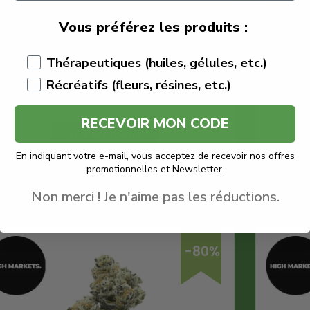
€
240.00
€
48.00
Vous préférez les produits :
High Market
Thérapeutiques (huiles, gélules, etc.)
Fleur Trim
Quantité : 10g
Récréatifs (fleurs, résines, etc.)
THV+
RECEVOIR MON CODE
Voir le produit
En indiquant votre e-mail, vous acceptez de recevoir nos offres
promotionnelles et Newsletter.
En savoir plus
Non merci ! Je n'aime pas les réductions.
-80%