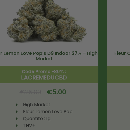
ur Lemon Love Pop’s D9 Indoor 27% – High
Fleur 
Market
Code Promo -80% :
LACREMEDUCBD
€
25.00
€
5.00
High Market
Fleur Lemon Love Pop
Quantité : 1g
THV+