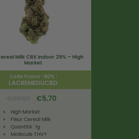
Cereal Milk CBX Indoor 29% – High
Market
Code Promo -80% :
LACREMEDUCBD
€
28.50
€
5.70
High Market
Fleur Cereal Milk
Quantité : 1g
Molécule THV+