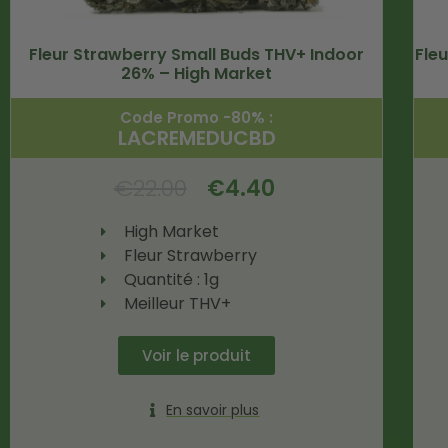
Fleur Strawberry Small Buds THV+ Indoor
Fle
26% – High Market
Code Promo -80% :
LACREMEDUCBD
€
22.00
€
4.40
High Market
Fleur Strawberry
Quantité : 1g
Meilleur THV+
Voir le produit
En savoir plus