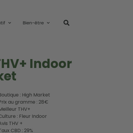
tif
Bien-être
THV+ Indoor
ket
Boutique : High Market
Prix au gramme : 28€
Meilleur THV+
Culture : Fleur Indoor
Avis THV +
Taux CBD : 29%