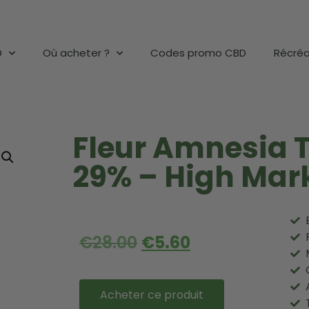
D
Où acheter ?
Codes promo CBD
Récréa
Fleur Amnesia 
29% – High Mar
€
28.00
€
5.60
Acheter ce produit