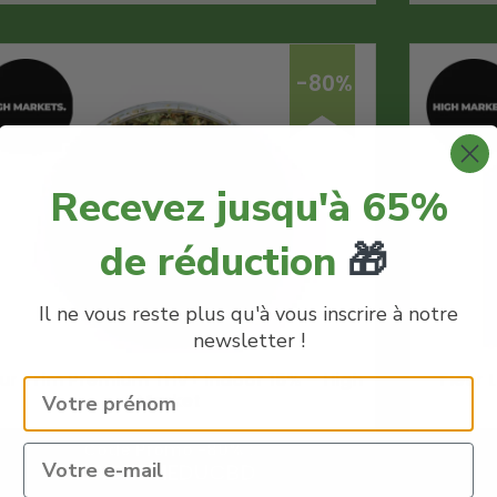
-80%
Recevez jusqu'à 65%
de réduction
🎁
Il ne vous reste plus qu'à vous inscrire à notre
newsletter !
eur Trim Premium THV+ Indoor 16% – High
Fleur 
Market
Code Promo -80% :
LACREMEDUCBD