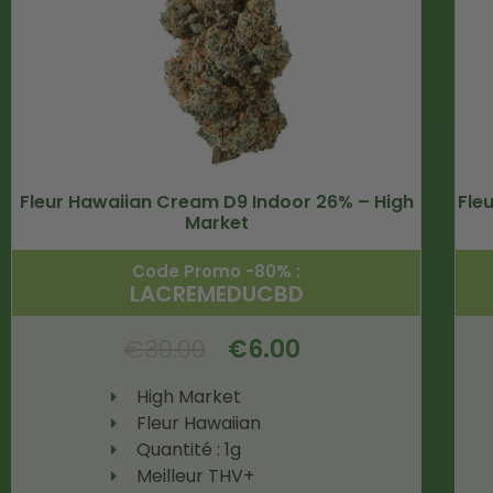
Fleur Hawaiian Cream D9 Indoor 26% – High
Fle
Market
Code Promo -80% :
LACREMEDUCBD
€
30.00
€
6.00
High Market
Fleur Hawaiian
Quantité : 1g
Meilleur THV+