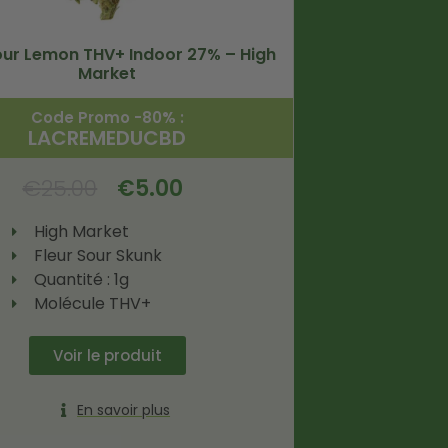
our Lemon THV+ Indoor 27% – High
Market
Code Promo -80% :
LACREMEDUCBD
€
25.00
€
5.00
High Market
Fleur Sour Skunk
Quantité : 1g
Molécule THV+
Voir le produit
En savoir plus