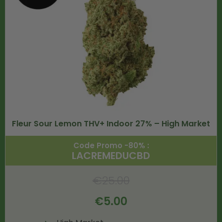
Fleur Sour Lemon THV+ Indoor 27% – High Market
Code Promo -80% :
LACREMEDUCBD
€
25.00
€
5.00