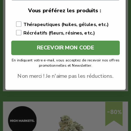
€
30.00
Vous préférez les produits :
€
6.00
Thérapeutiques (huiles, gélules, etc.)
High Market
Récréatifs (fleurs, résines, etc.)
Fleur Hawaiian
Quantité : 1g
RECEVOIR MON CODE
Meilleur THV+
En indiquant votre e-mail, vous acceptez de recevoir nos offres
Voir le produit
promotionnelles et Newsletter.
Non merci ! Je n'aime pas les réductions.
En savoir plus
-80%