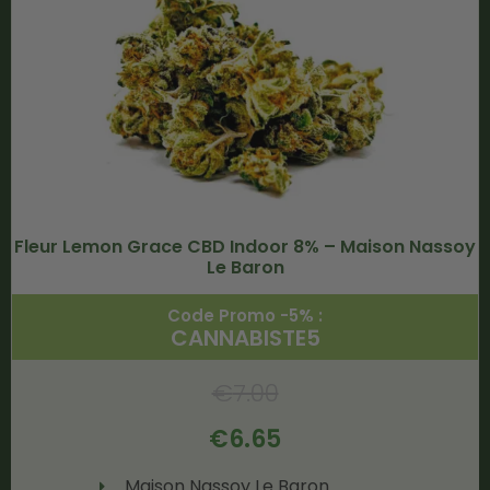
Fleur Lemon Grace CBD Indoor 8% – Maison Nassoy
Le Baron
Code Promo -5% :
CANNABISTE5
€
7.00
€
6.65
Maison Nassoy Le Baron