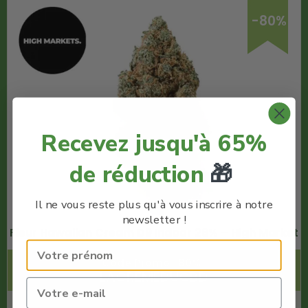
-80%
Recevez jusqu'à 65%
de réduction
🎁
Il ne vous reste plus qu'à vous inscrire à notre
newsletter !
Fleur Hawaiian Cream D9 Indoor 26% – High Market
Code Promo -80% :
LACREMEDUCBD