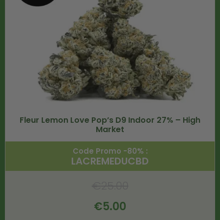
Fleur Lemon Love Pop’s D9 Indoor 27% – High
Market
Code Promo -80% :
LACREMEDUCBD
€
25.00
€
5.00