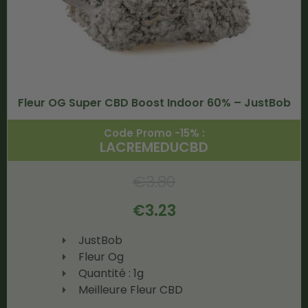
Fleur OG Super CBD Boost Indoor 60% – JustBob
Code Promo -15% :
LACREMEDUCBD
€
3.80
€
3.23
JustBob
Fleur Og
Quantité : 1g
Meilleure Fleur CBD