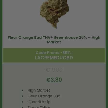
Fleur Orange Bud THV+ Greenhouse 26% – High
Market
Code Promo -80% :
LACREMEDUCBD
€
19.00
€
3.80
High Market
Fleur Orange Bud
Quantité : 1g
Fleurs THV+