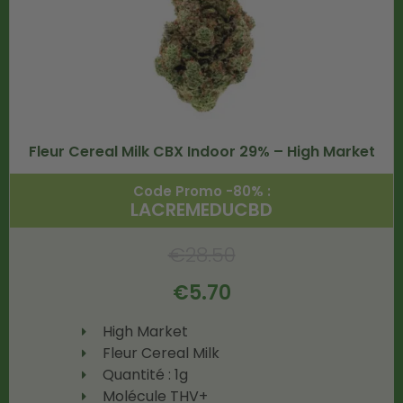
Fleur Cereal Milk CBX Indoor 29% – High Market
Code Promo -80% :
LACREMEDUCBD
€
28.50
€
5.70
High Market
Fleur Cereal Milk
Quantité : 1g
Molécule THV+