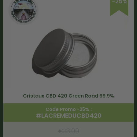
-25%
Cristaux CBD 420 Green Road 99.9%
Code Promo -25% :
#LACREMEDUCBD420
€
13.00