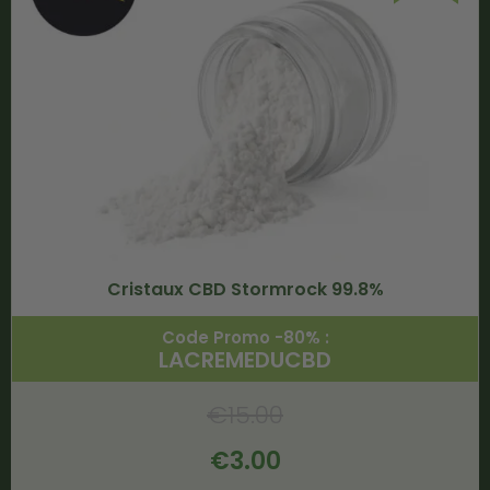
Cristaux CBD Stormrock 99.8%
Code Promo -80% :
LACREMEDUCBD
€
15.00
€
3.00