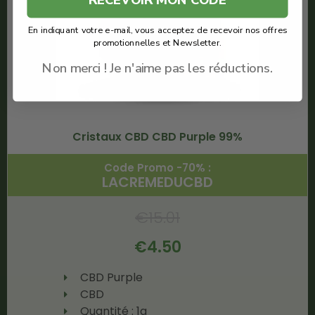
En indiquant votre e-mail, vous acceptez de recevoir nos offres
promotionnelles et Newsletter.
Non merci ! Je n'aime pas les réductions.
Cristaux CBD CBD Purple 99%
Code Promo -70% :
LACREMEDUCBD
€
15.01
€
4.50
CBD Purple
CBD
Quantité : 1g