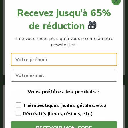
Recevez jusqu'à 65%
Justbob
CBD
de réduction
🎁
Quantité : 1g
Cristaux CBD pas cher
Il ne vous reste plus qu'à vous inscrire à notre
newsletter !
Voir le produit
En savoir plus
Vous préférez les produits :
-70%
Thérapeutiques (huiles, gélules, etc.)
Récréatifs (fleurs, résines, etc.)
RECEVOIR MON CODE