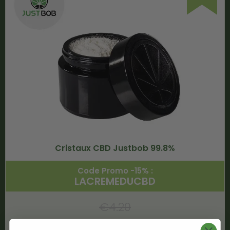
Cristaux CBD Justbob 99.8%
Code Promo -15% :
LACREMEDUCBD
€
4.20
€
3.57