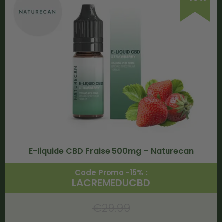
E-liquide CBD Fraise 500mg – Naturecan
Code Promo -15% :
LACREMEDUCBD
€
29.99