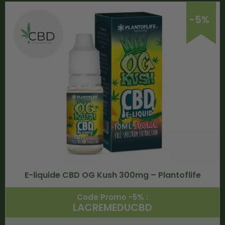
-5%
E-liquide CBD OG Kush 300mg – Plantoflife
Code Promo -5% :
LACREMEDUCBD