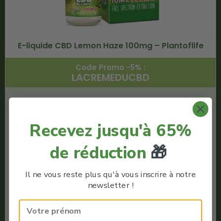
E-liquide CBD Lemon Haze 100mg – Plantoflife
Code Promo -5% :
LACREMEDUCBD
€
9.03
€
8.57
Recevez jusqu'à 65%
Plantoflife
de réduction
🎁
E-liquide Full Spectrum
Quantité : 10ml
Il ne vous reste plus qu'à vous inscrire à notre
Meilleur e-liquide CBD
newsletter !
Full Spectrum
Voir le produit