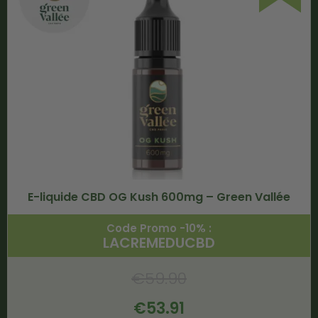
E-liquide CBD OG Kush 600mg – Green Vallée
Code Promo -10% :
LACREMEDUCBD
€
59.90
€
53.91