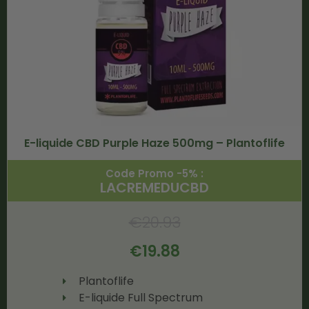
E-liquide CBD Purple Haze 500mg – Plantoflife
Code Promo -5% :
LACREMEDUCBD
€
20.93
€
19.88
Plantoflife
E-liquide Full Spectrum