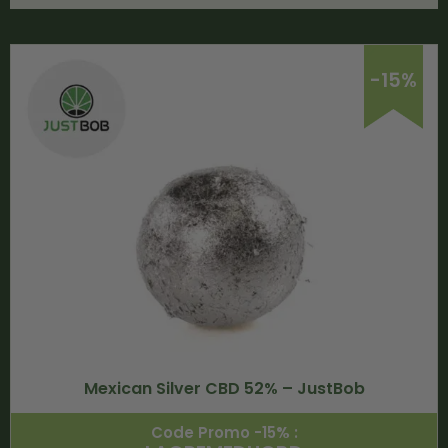
-15%
Mexican Silver CBD 52% – JustBob
Code Promo -15% :