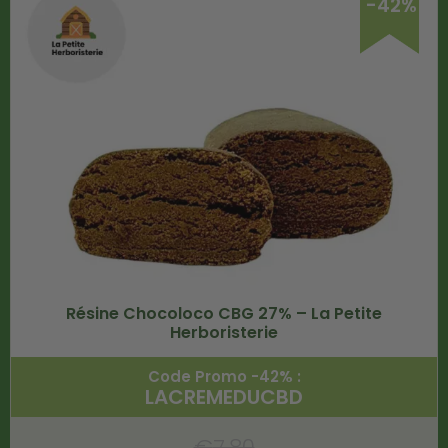
-42%
Résine Chocoloco CBG 27% – La Petite
Herboristerie
Code Promo -42% :
LACREMEDUCBD
€
7.80