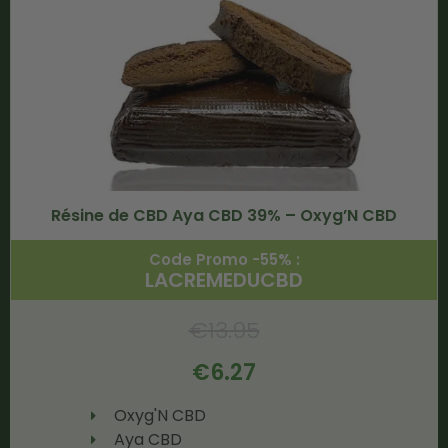
Résine de CBD Aya CBD 39% – Oxyg’N CBD
Code Promo -55% :
LACREMEDUCBD
€
13.95
€
6.27
Oxyg'N CBD
Aya CBD