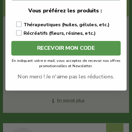
Code Promo -42% :
LACREMEDUCBD
Vous préférez les produits :
€
7.80
Thérapeutiques (huiles, gélules, etc.)
Récréatifs (fleurs, résines, etc.)
€
4.52
RECEVOIR MON CODE
La Petite Herboristerie
En indiquant votre e-mail, vous acceptez de recevoir nos offres
Quantité : 1
promotionnelles et Newsletter.
Hash CBD puissant
Non merci ! Je n'aime pas les réductions.
Voir le produit
En savoir plus