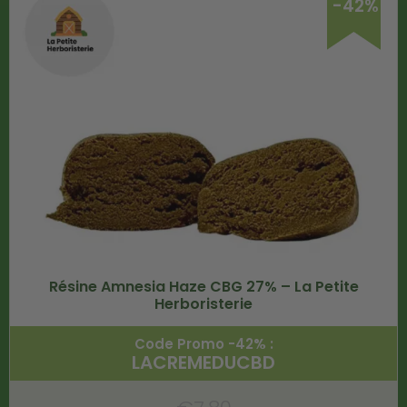
-42%
Résine Amnesia Haze CBG 27% – La Petite
Herboristerie
Code Promo -42% :
LACREMEDUCBD