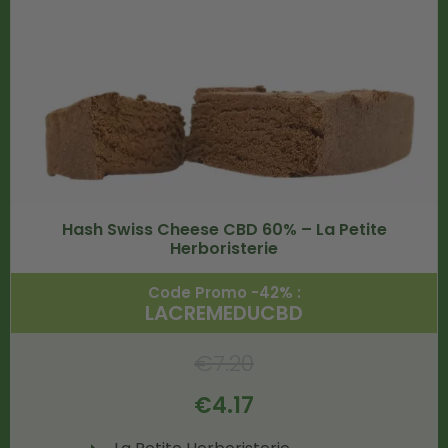
Hash Swiss Cheese CBD 60% – La Petite
Herboristerie
Code Promo -42% :
LACREMEDUCBD
€
7.20
€
4.17