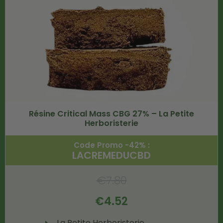
Résine Critical Mass CBG 27% – La Petite
Herboristerie
Code Promo -42% :
LACREMEDUCBD
€
7.80
€
4.52
La Petite Herboristerie