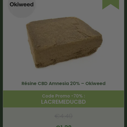
Résine CBD Amnesia 20% – Okiweed
Code Promo -70% :
LACREMEDUCBD
€
4.40