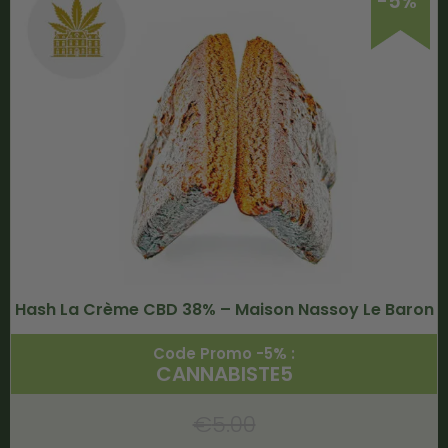
-5%
Hash La Crème CBD 38% – Maison Nassoy Le Baron
Code Promo -5% :
CANNABISTE5
€
5.00