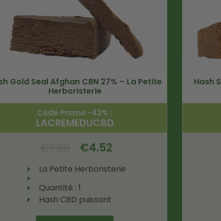
sh Gold Seal Afghan CBN 27% – La Petite
Hash S
Herboristerie
Code Promo -42% :
LACREMEDUCBD
€
7.80
€
4.52
La Petite Herboristerie
Quantité : 1
Hash CBD puissant