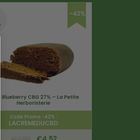
-42%
 Blueberry CBG 27% – La Petite
Herboristerie
Code Promo -42% :
LACREMEDUCBD
€
7.80
€
4.52