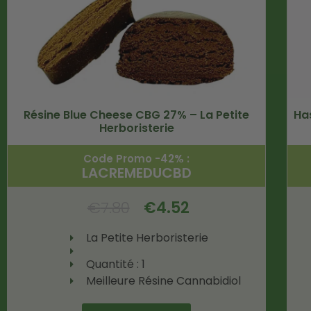
Résine Blue Cheese CBG 27% – La Petite
Ha
Herboristerie
Code Promo -42% :
LACREMEDUCBD
€
7.80
€
4.52
La Petite Herboristerie
Quantité : 1
Meilleure Résine Cannabidiol