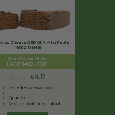
wiss Cheese CBD 60% – La Petite
Herboristerie
Code Promo -42% :
LACREMEDUCBD
€
7.20
€
4.17
La Petite Herboristerie
Quantité : 1
Meilleur Hash cannabidiol