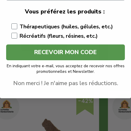
Vous préférez les produits :
La Petite Herboristerie
Quantité : 1
Thérapeutiques (huiles, gélules, etc.)
Meilleure Résine CBD
Récréatifs (fleurs, résines, etc.)
Voir le produit
RECEVOIR MON CODE
En savoir plus
En indiquant votre e-mail, vous acceptez de recevoir nos offres
promotionnelles et Newsletter.
Non merci ! Je n'aime pas les réductions.
-42%