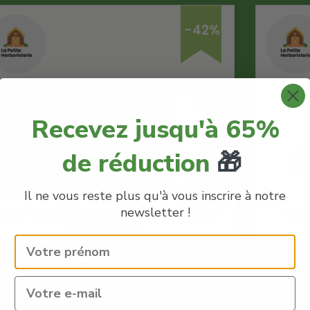
-42%
Recevez jusqu'à 65%
de réduction
🎁
Il ne vous reste plus qu'à vous inscrire à notre
newsletter !
ésine Critical Mass CBG 27% – La Petite
Hash
Herboristerie
Code Promo -42% :
LACREMEDUCBD
€
7.80
€
4.52