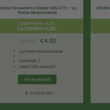
Résine Strawberry Diesel CBG 27% – La
Résine
Petite Herboristerie
Code Promo -42% :
LACREMEDUCBD
€
7.80
€
4.52
La Petite Herboristerie
Quantité : 1
Hash CBD puissant
Voir le produit
En savoir plus