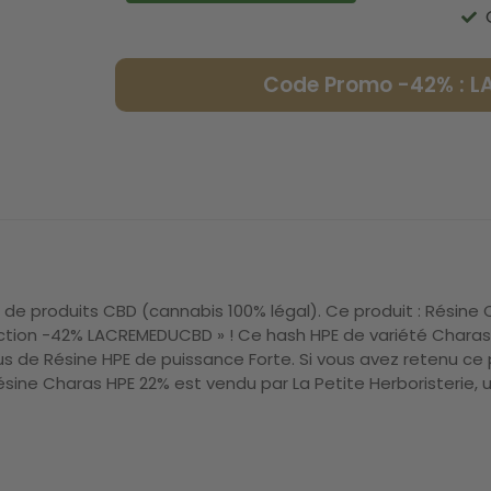
Code Promo -42% : 
de produits CBD (cannabis 100% légal). Ce produit : Résine 
uction -42% LACREMEDUCBD » ! Ce hash HPE de variété Charas
s de Résine HPE de puissance Forte. Si vous avez retenu ce 
 Résine Charas HPE 22% est vendu par La Petite Herboristerie,