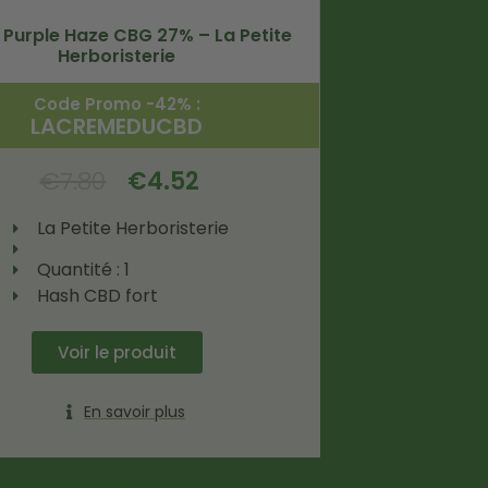
 Purple Haze CBG 27% – La Petite
Herboristerie
Code Promo -42% :
LACREMEDUCBD
€
7.80
€
4.52
La Petite Herboristerie
Quantité : 1
Hash CBD fort
Voir le produit
En savoir plus