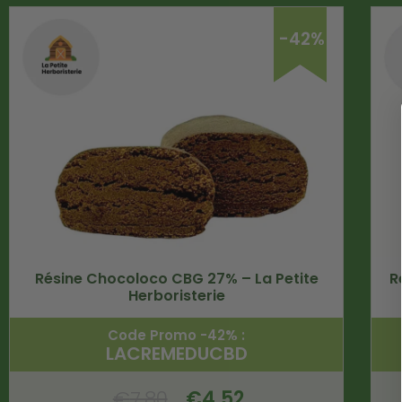
-42%
Résine Chocoloco CBG 27% – La Petite
R
Herboristerie
Code Promo -42% :
LACREMEDUCBD
€
7.80
€
4.52