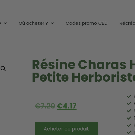
D
Où acheter ?
Codes promo CBD
Récréa
Résine Charas H
Petite Herborist
€
7.20
€
4.17
Acheter ce produit