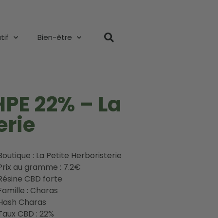
tif
Bien-être
PE 22% – La
erie
Boutique : La Petite Herboristerie
Prix au gramme : 7.2€
Résine CBD forte
Famille : Charas
Hash Charas
Taux CBD : 22%