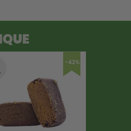
IQUE
-42%