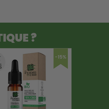
IQUE ?
-15%