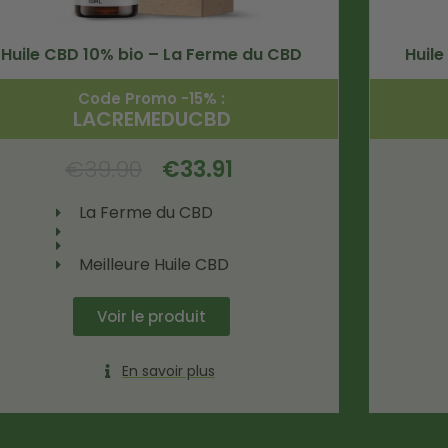
Huile CBD 10% bio – La Ferme du CBD
Huil
Code Promo -15% :
LACREMEDUCBD
€
39.90
€
33.91
La Ferme du CBD
Meilleure Huile CBD
Voir le produit
En savoir plus