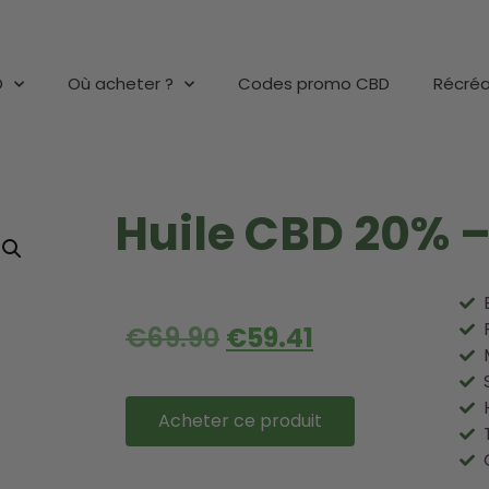
D
Où acheter ?
Codes promo CBD
Récréa
Huile CBD 20% 
€
69.90
€
59.41
Acheter ce produit