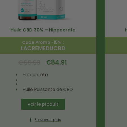
Huile CBD 30% – Hippocrate
Code Promo -15% :
LACREMEDUCBD
€
99.90
€
84.91
Hippocrate
Huile Puissante de CBD
Voir le produit
En savoir plus