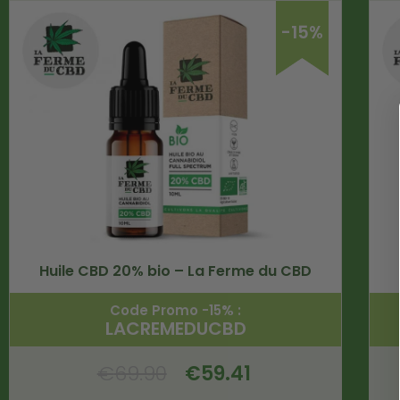
-15%
Huile CBD 20% bio – La Ferme du CBD
Code Promo -15% :
LACREMEDUCBD
€
69.90
€
59.41