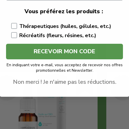
La Ferme du CBD
Vous préférez les produits :
Huile Forte de CBD
Thérapeutiques (huiles, gélules, etc.)
Voir le produit
Récréatifs (fleurs, résines, etc.)
En savoir plus
RECEVOIR MON CODE
En indiquant votre e-mail, vous acceptez de recevoir nos offres
promotionnelles et Newsletter.
Non merci ! Je n'aime pas les réductions.
-15%