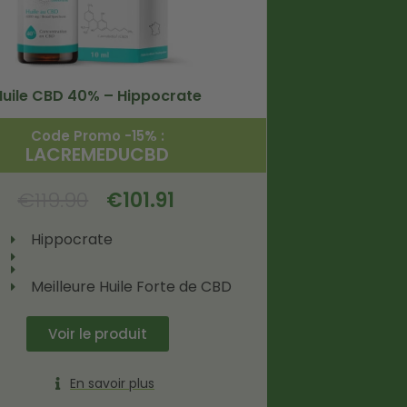
Huile CBD 40% – Hippocrate
Code Promo -15% :
LACREMEDUCBD
€
119.90
€
101.91
Hippocrate
Meilleure Huile Forte de CBD
Voir le produit
En savoir plus