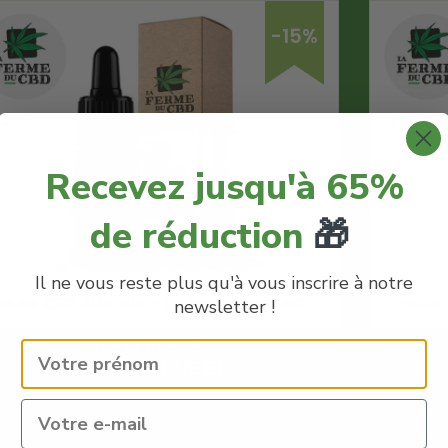
-15%
Recevez jusqu'à 65%
de réduction
🎁
Il ne vous reste plus qu'à vous inscrire à notre
Huile CBD 30% bio – La Ferme du CBD
Huile
newsletter !
Code Promo -15% :
LACREMEDUCBD
€
99.90
€
84.91