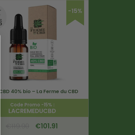
-15%
 CBD 40% bio – La Ferme du CBD
Code Promo -15% :
LACREMEDUCBD
€
119.90
€
101.91