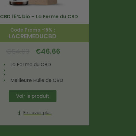
e CBD 15% bio – La Ferme du CBD
Code Promo -15% :
LACREMEDUCBD
€
54.90
€
46.66
La Ferme du CBD
Meilleure Huile de CBD
Voir le produit
En savoir plus