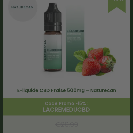
E-liquide CBD Fraise 500mg – Naturecan
Code Promo -15% :
LACREMEDUCBD
€
29.99