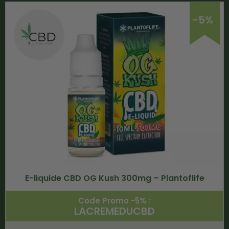
-5%
E-liquide CBD OG Kush 300mg – Plantoflife
Code Promo -5% :
LACREMEDUCBD