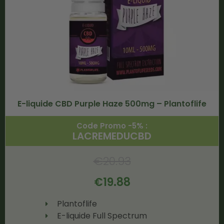
E-liquide CBD Purple Haze 500mg – Plantoflife
Code Promo -5% :
LACREMEDUCBD
€
20.93
€
19.88
Plantoflife
E-liquide Full Spectrum