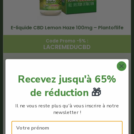
E-liquide CBD Lemon Haze 100mg – Plantoflife
Code Promo -5% :
LACREMEDUCBD
€
9.03
€
8.57
Recevez jusqu'à 65%
Plantoflife
de réduction
🎁
E-liquide Full Spectrum
Quantité : 10ml
Il ne vous reste plus qu'à vous inscrire à notre
Meilleur e-liquide CBD
newsletter !
Full Spectrum
Voir le produit