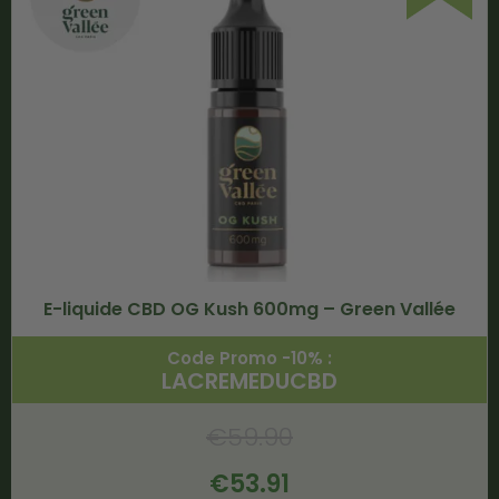
E-liquide CBD OG Kush 600mg – Green Vallée
Code Promo -10% :
LACREMEDUCBD
€
59.90
€
53.91