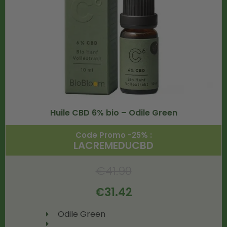
Huile CBD 6% bio – Odile Green
Code Promo -25% :
LACREMEDUCBD
€
41.90
€
31.42
Odile Green