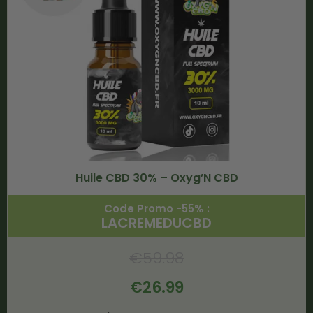
Huile CBD 30% – Oxyg’N CBD
Code Promo -55% :
LACREMEDUCBD
€
59.98
€
26.99