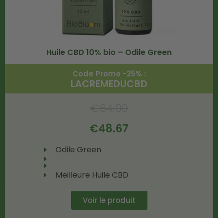
Huile CBD 10% bio – Odile Green
Code Promo -25% :
LACREMEDUCBD
€
64.90
€
48.67
Odile Green
Meilleure Huile CBD
Voir le produit