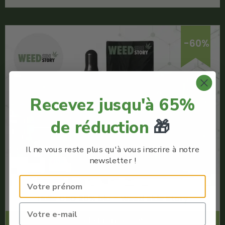
-60%
Recevez jusqu'à 65%
de réduction
🎁
Il ne vous reste plus qu'à vous inscrire à notre
newsletter !
Huile CBD 20% bio – Weed Side Story
Code Promo -60% :