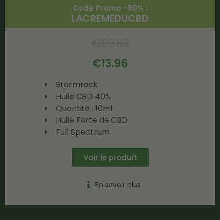
Code Promo -80% :
LACREMEDUCBD
€
69.80
€
13.96
Stormrock
Huile CBD 40%
Quantité : 10ml
Huile Forte de CBD
Full Spectrum
Voir le produit
En savoir plus