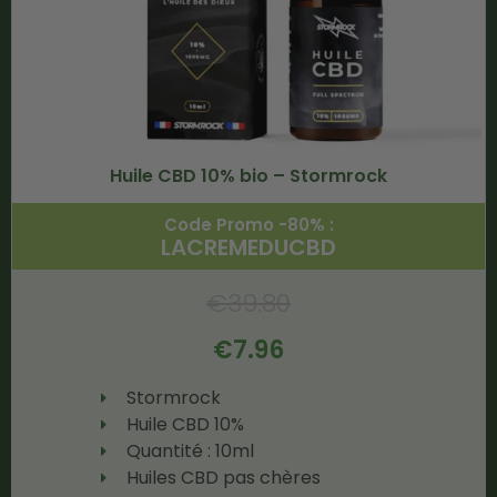
Huile CBD 10% bio – Stormrock
Code Promo -80% :
LACREMEDUCBD
€
39.80
€
7.96
Stormrock
Huile CBD 10%
Quantité : 10ml
Huiles CBD pas chères