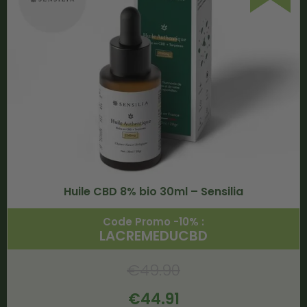
Huile CBD 8% bio 30ml – Sensilia
Code Promo -10% :
LACREMEDUCBD
€
49.90
€
44.91