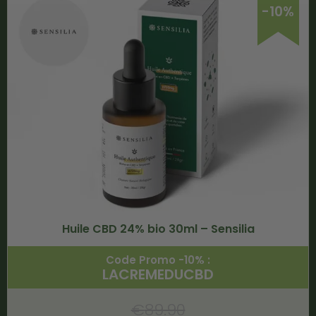
-10%
Huile CBD 24% bio 30ml – Sensilia
Code Promo -10% :
LACREMEDUCBD
€
89.90