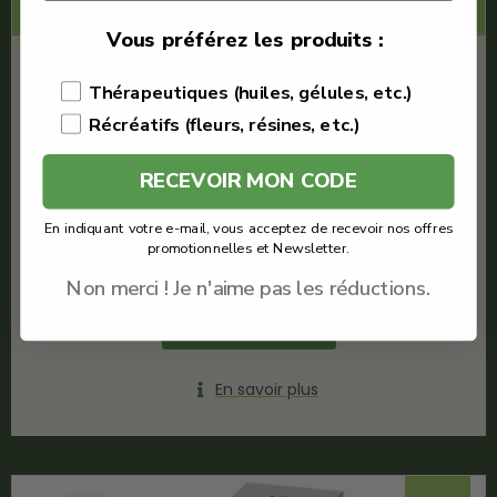
LACREMEDUCBD
Vous préférez les produits :
€
35.57
Thérapeutiques (huiles, gélules, etc.)
€
14.22
Récréatifs (fleurs, résines, etc.)
Weed Side Story
RECEVOIR MON CODE
Huile CBD 20%
Quantité : 10ml
En indiquant votre e-mail, vous acceptez de recevoir nos offres
Meilleure Huile CBD
promotionnelles et Newsletter.
Full Spectrum
Non merci ! Je n'aime pas les réductions.
Voir le produit
En savoir plus