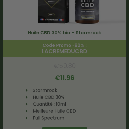
Huile CBD 30% bio – Stormrock
Code Promo -80% :
LACREMEDUCBD
€
59.80
€
11.96
Stormrock
Huile CBD 30%
Quantité : 10ml
Meilleure Huile CBD
Full Spectrum