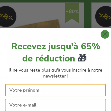
-80%
Recevez jusqu'à 65%
de réduction
🎁
Il ne vous reste plus qu'à vous inscrire à notre
newsletter !
sine Critical Haze CBD 61% – Stormrock
Polle
Code Promo -80% :
LACREMEDUCBD
€
10.50
€
2.10