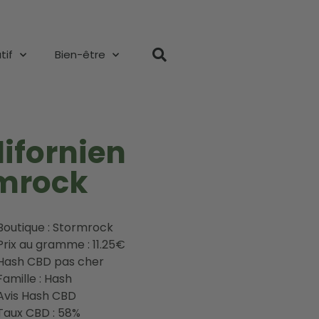
tif
Bien-être
ifornien
rmrock
Boutique : Stormrock
Prix au gramme : 11.25€
Hash CBD pas cher
Famille : Hash
Avis Hash CBD
Taux CBD : 58%