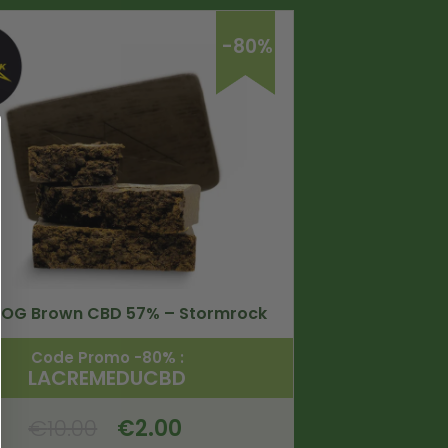
-80%
n OG Brown CBD 57% – Stormrock
Code Promo -80% :
LACREMEDUCBD
€
10.00
€
2.00