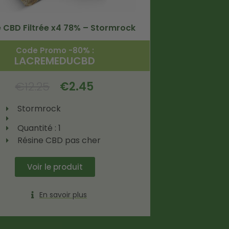
e CBD Filtrée x4 78% – Stormrock
Code Promo -80% :
LACREMEDUCBD
€
12.25
€
2.45
Stormrock
Quantité : 1
Résine CBD pas cher
Voir le produit
En savoir plus