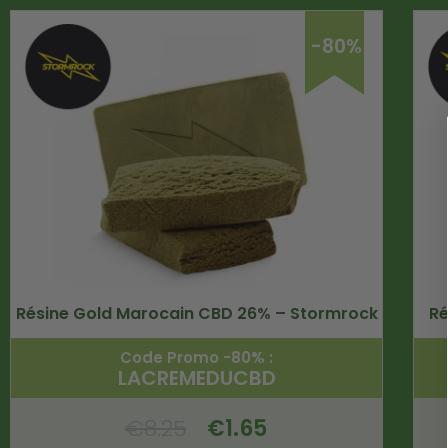
-80%
Résine Gold Marocain CBD 26% – Stormrock
Ré
Code Promo -80% :
LACREMEDUCBD
€
8.25
€
1.65