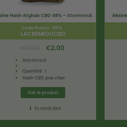
sine Hash Afghan CBD 48% – Stormrock
Résin
Code Promo -80% :
LACREMEDUCBD
€
10.00
€
2.00
Stormrock
Quantité : 1
Hash CBD pas cher
Voir le produit
En savoir plus