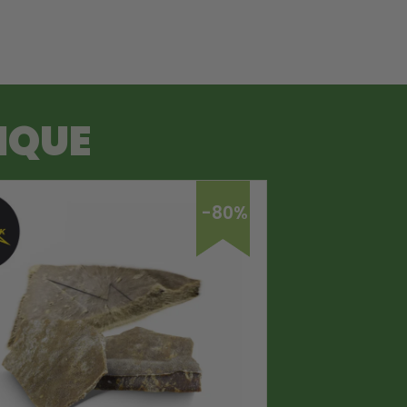
IQUE
-80%