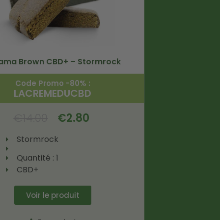
ama Brown CBD+ – Stormrock
Code Promo -80% :
LACREMEDUCBD
€
14.00
€
2.80
Stormrock
Quantité : 1
CBD+
Voir le produit