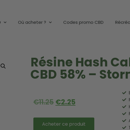
D
Où acheter ?
Codes promo CBD
Récréa
Résine Hash Cal
CBD 58% – Sto
€
11.25
€
2.25
Acheter ce produit