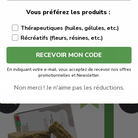
Stormrock
Vous préférez les produits :
Quantité : 1
Résine CBD pas cher
Thérapeutiques (huiles, gélules, etc.)
Récréatifs (fleurs, résines, etc.)
Voir le produit
RECEVOIR MON CODE
En savoir plus
En indiquant votre e-mail, vous acceptez de recevoir nos offres
promotionnelles et Newsletter.
Non merci ! Je n'aime pas les réductions.
-80%