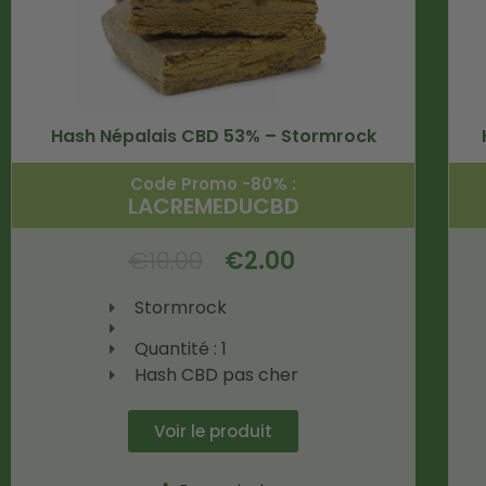
Hash Népalais CBD 53% – Stormrock
Code Promo -80% :
LACREMEDUCBD
€
10.00
€
2.00
Stormrock
Quantité : 1
Hash CBD pas cher
Voir le produit