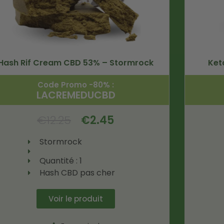
Hash Rif Cream CBD 53% – Stormrock
Ket
Code Promo -80% :
LACREMEDUCBD
€
12.25
€
2.45
Stormrock
Quantité : 1
Hash CBD pas cher
Voir le produit