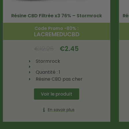
Résine CBD Filtrée x3 76% – Stormrock
Ré
Code Promo -80% :
LACREMEDUCBD
€
12.25
€
2.45
Stormrock
Quantité : 1
Résine CBD pas cher
Voir le produit
En savoir plus