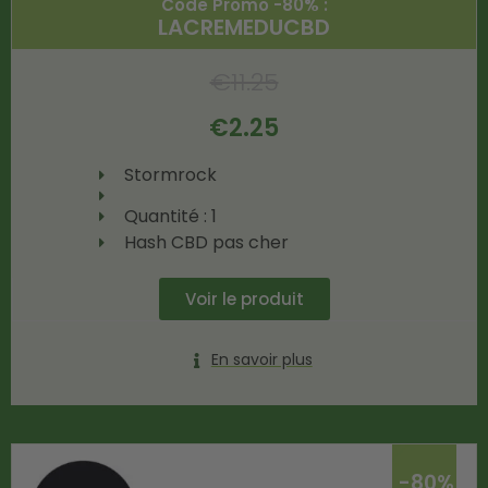
Code Promo -80% :
LACREMEDUCBD
€
11.25
€
2.25
Stormrock
Quantité : 1
Hash CBD pas cher
Voir le produit
En savoir plus
-80%