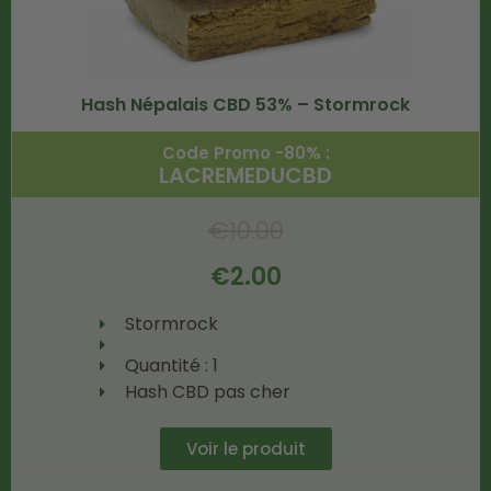
Hash Népalais CBD 53% – Stormrock
Code Promo -80% :
LACREMEDUCBD
€
10.00
€
2.00
Stormrock
Quantité : 1
Hash CBD pas cher
Voir le produit