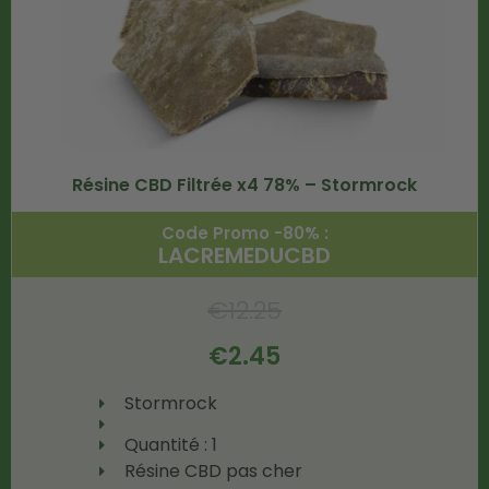
Résine CBD Filtrée x4 78% – Stormrock
Code Promo -80% :
LACREMEDUCBD
€
12.25
€
2.45
Stormrock
Quantité : 1
Résine CBD pas cher