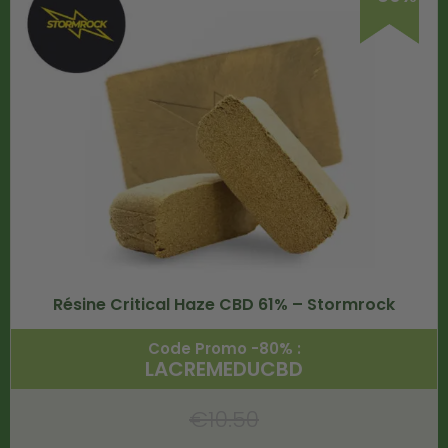
Résine Critical Haze CBD 61% – Stormrock
Code Promo -80% :
LACREMEDUCBD
€
10.50