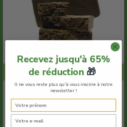
Recevez jusqu'à 65%
Pollen OG Brown CBD 57% – Stormrock
de réduction
🎁
Code Promo -80% :
LACREMEDUCBD
Il ne vous reste plus qu'à vous inscrire à notre
€
10.00
newsletter !
€
2.00
Stormrock
Quantité : 1