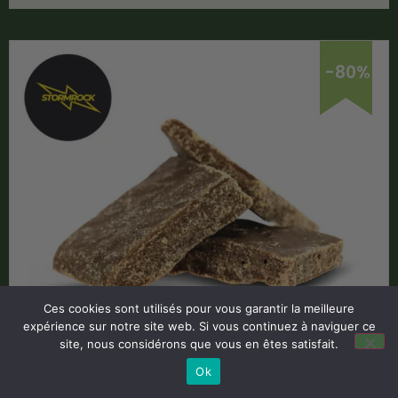
-80%
Ces cookies sont utilisés pour vous garantir la meilleure
expérience sur notre site web. Si vous continuez à naviguer ce
Résine CBD Filtrée x3 76% – Stormrock
site, nous considérons que vous en êtes satisfait.
Ok
Code Promo -80% :