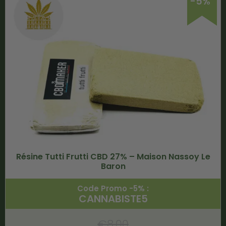
-5%
Résine Tutti Frutti CBD 27% – Maison Nassoy Le
Baron
Code Promo -5% :
CANNABISTE5
€
8.00