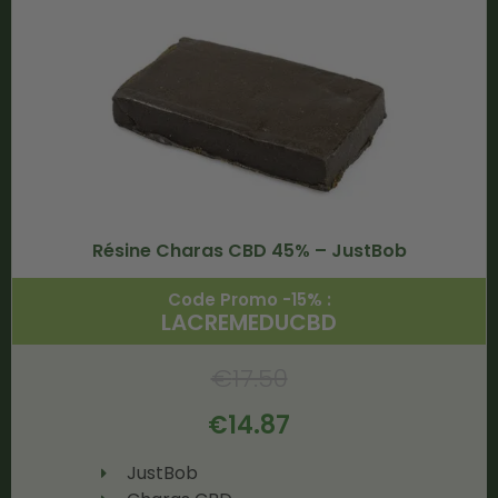
Résine Charas CBD 45% – JustBob
Code Promo -15% :
LACREMEDUCBD
€
17.50
€
14.87
JustBob