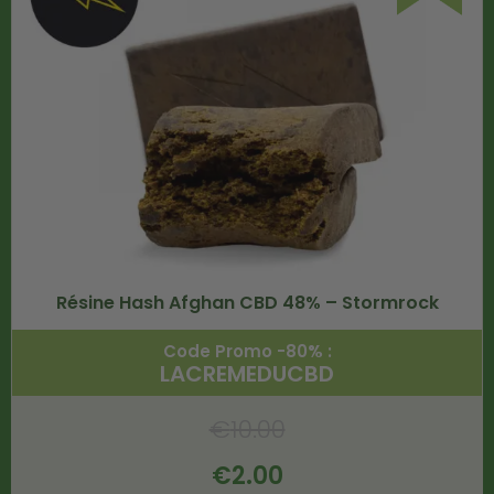
Résine Hash Afghan CBD 48% – Stormrock
Code Promo -80% :
LACREMEDUCBD
€
10.00
€
2.00