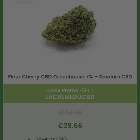
Fleur Cherry CBD Greenhouse 7% – Saveurs CBD
Code Promo -15% :
LACREMEDUCBD
€
34.90
€
29.66
Saveurs CBD