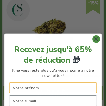
-15%
Recevez jusqu'à 65%
de réduction
🎁
Il ne vous reste plus qu'à vous inscrire à notre
newsletter !
Fleur Fruits Cake CBD Greenhouse 9% – Saveurs
CBD
Code Promo -15% :
LACREMEDUCBD