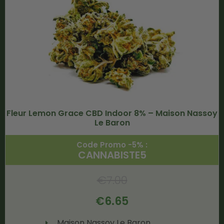
Fleur Lemon Grace CBD Indoor 8% – Maison Nassoy
Le Baron
Code Promo -5% :
CANNABISTE5
€
7.00
€
6.65
Maison Nassoy Le Baron