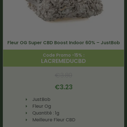
Fleur OG Super CBD Boost Indoor 60% – JustBob
Code Promo -15% :
LACREMEDUCBD
€
3.80
€
3.23
JustBob
Fleur Og
Quantité : 1g
Meilleure Fleur CBD