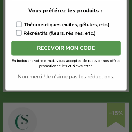
€
34.90
Vous préférez les produits :
€
29.66
Thérapeutiques (huiles, gélules, etc.)
Saveurs CBD
Récréatifs (fleurs, résines, etc.)
Fleur Fruits Cake
Quantité : 5g
RECEVOIR MON CODE
Fleur CBD
En indiquant votre e-mail, vous acceptez de recevoir nos offres
Voir le produit
promotionnelles et Newsletter.
Non merci ! Je n'aime pas les réductions.
En savoir plus
-15%