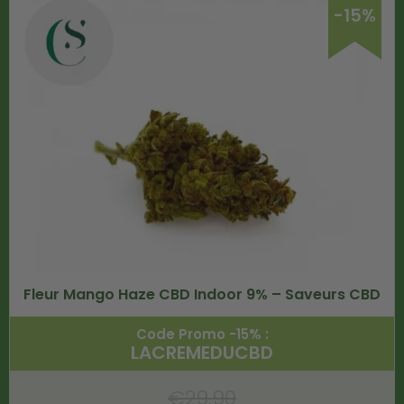
-15%
Fleur Mango Haze CBD Indoor 9% – Saveurs CBD
Code Promo -15% :
LACREMEDUCBD
€
29.90