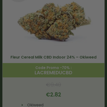
Fleur Cereal Milk CBD Indoor 24% – Okiweed
Code Promo -70% :
LACREMEDUCBD
€
9.40
€
2.82
Okiweed